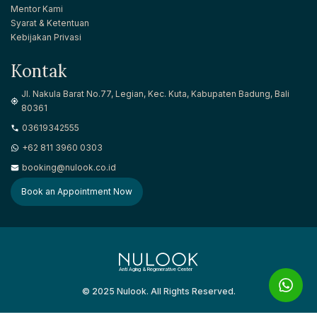
Mentor Kami
Syarat & Ketentuan
Kebijakan Privasi
Kontak
Jl. Nakula Barat No.77, Legian, Kec. Kuta, Kabupaten Badung, Bali
80361
03619342555
+62 811 3960 0303
booking@nulook.co.id
Book an Appointment Now
Anti Aging & Regenerative Center
© 2025 Nulook. All Rights Reserved.