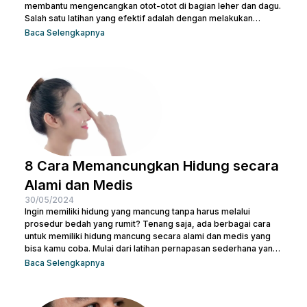
membantu mengencangkan otot-otot di bagian leher dan dagu.
Salah satu latihan yang efektif adalah dengan melakukan
gerakan menutup dan membuka mulut secara berulang. Kamu
Baca Selengkapnya
juga bisa treatment di Nulook untuk hasil yang lebih optimal.
Sebelum melakukan keduanya, penting juga untuk kamu
memahami penyebab terjadinya lemak di leher. Kalau begitu,
simak penjelasan lengkapnya di bawah ini. 5 Penyebab Double
Chin Penyebab...
8 Cara Memancungkan Hidung secara
Alami dan Medis
30/05/2024
Ingin memiliki hidung yang mancung tanpa harus melalui
prosedur bedah yang rumit? Tenang saja, ada berbagai cara
untuk memiliki hidung mancung secara alami dan medis yang
bisa kamu coba. Mulai dari latihan pernapasan sederhana yang
bisa dilakukan di rumah hingga prosedur medis yang lebih
Baca Selengkapnya
canggih, pilihan ada di tanganmu. Artikel ini akan membahas
berbagai metode yang efektif untuk membentuk hidung yang
indah dan proporsional. Yuk, temukan cara terbaik yang sesuai