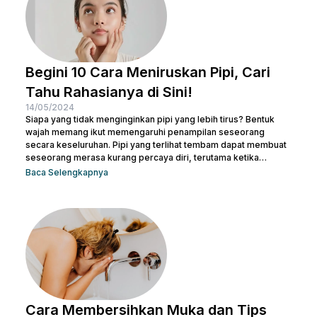
Begini 10 Cara Meniruskan Pipi, Cari
Tahu Rahasianya di Sini!
14/05/2024
Siapa yang tidak menginginkan pipi yang lebih tirus? Bentuk
wajah memang ikut memengaruhi penampilan seseorang
secara keseluruhan. Pipi yang terlihat tembam dapat membuat
seseorang merasa kurang percaya diri, terutama ketika
berfoto atau bertemu orang baru. Namun, jangan khawatir! Ada
Baca Selengkapnya
banyak cara meniruskan pipi secara alami yang bisa dicoba.
Sesederhana berolahraga dan mengatur pola makanan,
Beauties bisa mulai mengubah pola hidup yang lebih sehat
untuk menjaga kesehatan sekaligus meniruskan pipi. Tentu
masih ada cara lainnya untuk membuat...
Cara Membersihkan Muka dan Tips