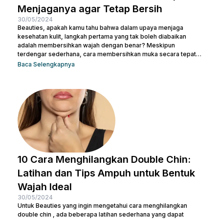
Menjaganya agar Tetap Bersih
30/05/2024
Beauties, apakah kamu tahu bahwa dalam upaya menjaga
kesehatan kulit, langkah pertama yang tak boleh diabaikan
adalah membersihkan wajah dengan benar? Meskipun
terdengar sederhana, cara membersihkan muka secara tepat
memiliki peran krusial dalam menjaga kulit tetap sehat dan
Baca Selengkapnya
bersih. Selain itu, akan membantu mengangkat kotoran dan
sisa-sisa makeup dan membuka pori-pori serta
mempersiapkan kulit untuk penyerapan produk perawatan kulit
selanjutnya. Micellar water adalah pilihan pembersih yang
efektif dan praktis, terutama untuk menghapus makeup dan
kotoran saat...
10 Cara Menghilangkan Double Chin:
Latihan dan Tips Ampuh untuk Bentuk
Wajah Ideal
30/05/2024
Untuk Beauties yang ingin mengetahui cara menghilangkan
double chin , ada beberapa latihan sederhana yang dapat