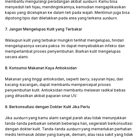
membantu mengurangi peradangan akibat
sunburn
. Kamu bisa
menyeduh teh hijau, mendinginkannya, kemudian mengaplikasikan
kapas yang dicelupkan ke dalam teh pada wajah. Mentimun juga bisa
dipotong tipis dan diletakkan pada area yang terkena
sunburn
.
7. Jangan Mengelupas Kulit yang Terbakar
Walaupun kulit yang terbakar mungkin terlihat mengelupas, hindari
mengelupasnya secara paksa. Ini dapat menyebabkan infeksi dan
memperlambat proses penyembuhan. Biarkan kulit mengelupas
secara alami.
8. Konsumsi Makanan Kaya Antioksidan
Makanan yang tinggi antioksidan, seperti
berry
, sayuran hijau, dan
kacang-kacangan, dapat membantu mempercepat proses
penyembuhan kulit. Antioksidan membantu melawan radikal bebas
yang dihasilkan akibat paparan sinar UV.
9. Berkonsultasi dengan Dokter Kulit Jika Perlu
Jika
sunburn
yang kamu alami sangat parah atau tidak menunjukkan
tanda-tanda perbaikan setelah beberapa hari, segeralah berkonsultasi
dengan dokter kulit. Tanda-tanda
sunburn
yang memerlukan perhatian
medis termasuk
blister
yang banyak, demam, atau rasa sakit yang tidak