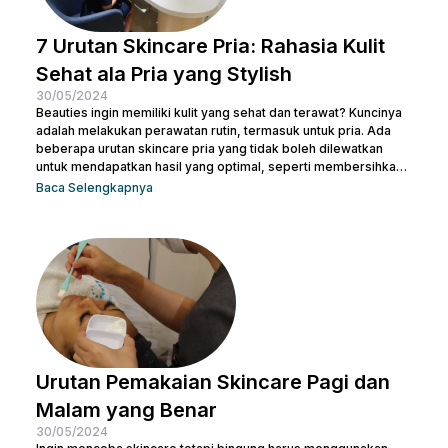
7 Urutan Skincare Pria: Rahasia Kulit
Sehat ala Pria yang Stylish
30/05/2024
Beauties ingin memiliki kulit yang sehat dan terawat? Kuncinya
adalah melakukan perawatan rutin, termasuk untuk pria. Ada
beberapa urutan skincare pria yang tidak boleh dilewatkan
untuk mendapatkan hasil yang optimal, seperti membersihkan
wajah dengan facial wash, menggunakan toner, dan langkah-
Baca Selengkapnya
langkah lainnya. Kamu bisa konsultasi dengan dokter di Nulook
untuk memilih produk perawatan yang cocok dengan jenis
kulitmu. Melakukan perawatan kulit wajah menjadi hal yang
penting supaya kamu terhindar dari jerawat dan kulit tampak
lebih cerah. Apalagi...
Urutan Pemakaian Skincare Pagi dan
Malam yang Benar
30/05/2024