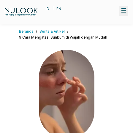
|
ID
EN
Anti Aging & Regenerative Center
Beranda
/
Berita & Artikel
/
9 Cara Mengatasi Sunburn di Wajah dengan Mudah