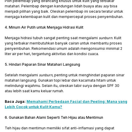
Pilih pelembap yang dirancang khusus untuk kulit yang terbakar
matahari. Pelembap dengan kandungan lidah buaya atau
soy
bisa
menjadi pilihan yang baik. Oleskan pelembap ini secara teratur untuk
menjaga kelembapan kulit dan mempercepat proses penyembuhan.
4. Minum Air Putih untuk Menjaga Hidrasi Kulit
Menjaga hidrasi tubuh sangat penting saat mengalami
sunburn
. Kulit
yang terbakar membutuhkan banyak cairan untuk membantu proses
penyembuhan. Rekomendasi umum adalah mengonsumsi minimal 2
liter air per hari, tergantung aktivitas dan kondisi cuaca.
5. Hindari Paparan Sinar Matahari Langsung
Setelah mengalami
sunburn
, penting untuk menghindari paparan sinar
matahari langsung. Gunakan topi lebar dan kacamata hitam untuk
melindungi wajahmu. Selain itu, oleskan tabir surya dengan SPF 30
atau lebih saat kamu keluar rumah.
Baca Juga:
Memahami Perbedaan Facial dan Peeling: Mana yang
Lebih Cocok untuk Kulit Kamu?
6. Gunakan Bahan Alami Seperti Teh Hijau atau Mentimun
Teh hijau dan mentimun memiliki sifat anti-inflamasi yang dapat