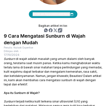
Book an Appointment Now
Bagikan artikel ini ke:
9 Cara Mengatasi Sunburn di Wajah
dengan Mudah
Penulis: Nulook Expertise
Ditinjau oleh: -
17/10/2024
Sunburn
di wajah adalah masalah yang umum dialami oleh banyak
orang, terutama saat musim panas. Ketika kamu menghabiskan waktu
terlalu lama di bawah sinar matahari tanpa perlindungan yang memadai,
kulit wajahmu dapat terbakar dan mengalami kemerahan, rasa sakit,
dan ketidaknyamanan. Namun, jangan khawatir, Beauties! Dalam artikel
ini, kami akan membahas cara mengatasi sunburn di wajah dengan
tepat dan efektif.
Apa itu Sunburn di Wajah?
Sunburn
terjadi ketika kulit terkena sinar ultraviolet (UV) yang
berlebihan dari matahari. Walaupun semua jenis kulit bisa terbakar,