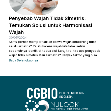
Penyebab Wajah Tidak Simetris:
Temukan Solusi untuk Harmonisasi
Wajah
30/05/2024
Kamu pernah memperhatikan bahwa wajah seseorang tidak
selalu simetris? Ya, itu karena wajah kita tidak selalu
sepenuhnya identik di kedua sisi. Lalu, kira-kira apa penyebab
wajah tidak simetris atau asimetris? Banyak faktor yang bisa
memengaruhi simetri wajah, mulai dari genetika, gaya hidup,
Baca Selengkapnya
hingga kebiasaan sehari-hari. Sebenarnya, sedikit
ketidaksimetrisan itu wajar dan sering kali tidak terlalu
mencolok. Namun, bagi beberapa orang, perbedaan yang lebih
mencolok dapat membuatnya merasa tidak percaya diri. Jadi,
mari kita telusuri apa saja...
Anti Aging & Regenerative Center