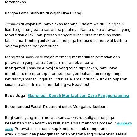
tertahankan.
Berapa Lama Sunburn di Wajah Bisa Hilang?
Sunburn
di wajah umumnya akan membaik dalam waktu 3 hingga 6
hari, tergantung pada seberapa parahnya. Namun, jika perawatan yang
tepat tidak dilakukan, proses penyembuhan bisa memakan waktu
lebih lama. Penting untuk terus menjaga hidrasi dan merawat kulitmu
selama proses penyembuhan.
Mengatasi
sunburn
di wajah memang memerlukan perhatian dan
perawatan yang tepat. Dengan menerapkan
cara
mengatasi
sunburn
di wajah
yang telah dijelaskan, kamu bisa
membantu mempercepat proses penyembuhan dan mengurangi
ketidaknyamanan. Ingatlah untuk selalu melindungi kulit dari paparan
sinar matahari di masa mendatang ya Beauties!
Baca Juga:
Eksfoliasi: Kenali Manfaat dan Cara Penggunaannya
Rekomendasi Facial Treatment untuk Mengatasi Sunburn
Bagi kamu yang ingin meredakan
sunburn
sekaligus menjaga
kesehatan dan kecantikan kulit, kamu bisa mencoba prosedur
sunburn
care
. Perawatan ini mencakup kompres untuk mengurangi
efek
sunburn
dan penggunaan obat-obatan yang diresepkan sesuai