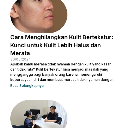
dengan kebutuhanmu dan raih penampilan yang...
Cara Menghilangkan Kulit Bertekstur:
Kunci untuk Kulit Lebih Halus dan
Merata
30/05/2024
Apakah kamu merasa tidak nyaman dengan kulit yang kasar
dan tidak rata? Kulit bertekstur bisa menjadi masalah yang
mengganggu bagi banyak orang karena memengaruhi
kepercayaan diri dan membuat merasa tidak nyaman dengan
penampilan kulit. Namun, jangan khawatir, ada berbagai cara
Baca Selengkapnya
menghilangkan kulit bertekstur yang efektif dan sekaligus
membuatnya tampak cerah. Dalam artikel ini, Nulook akan
membahas secara mendalam cara menghilangkan kulit
bertekstur dengan langkah-langkah perawatan yang
sederhana namun efektif. Dari penggunaan produk yang sesuai
hingga perawatan...