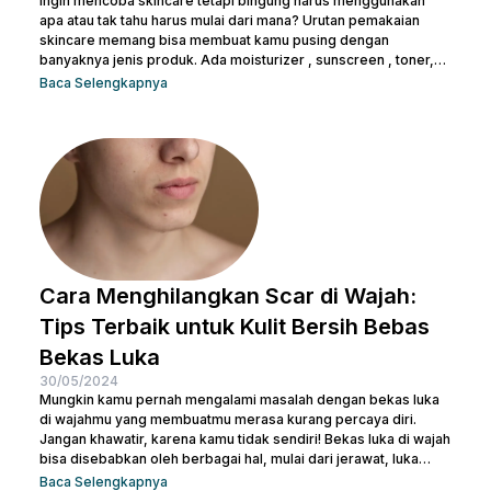
Ingin mencoba skincare tetapi bingung harus menggunakan
apa atau tak tahu harus mulai dari mana? Urutan pemakaian
skincare memang bisa membuat kamu pusing dengan
banyaknya jenis produk. Ada moisturizer , sunscreen , toner,
essence , dan masih banyak lagi. Tak heran juga kalau kamu
Baca Selengkapnya
bertanya-tanya apakah semua produk skincare bisa dipakai
tanpa urutan atau tidak. Pasalnya semua isi produk terlihat
serupa, terlepas dari kemasan di bagian luarnya. Sebelum
salah langkah, Nulook sudah menyiapkan informasi lengkap
mengenai...
Cara Menghilangkan Scar di Wajah:
Tips Terbaik untuk Kulit Bersih Bebas
Bekas Luka
30/05/2024
Mungkin kamu pernah mengalami masalah dengan bekas luka
di wajahmu yang membuatmu merasa kurang percaya diri.
Jangan khawatir, karena kamu tidak sendiri! Bekas luka di wajah
bisa disebabkan oleh berbagai hal, mulai dari jerawat, luka
bakar, hingga bekas operasi. Ada banyak cara menghilangkan
Baca Selengkapnya