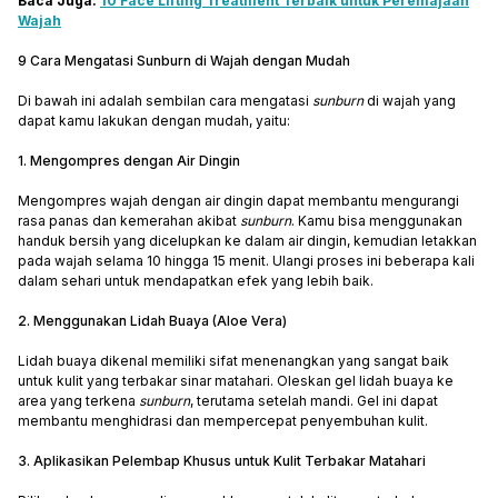
Baca Juga:
10 Face Lifting Treatment Terbaik untuk Peremajaan
Wajah
9 Cara Mengatasi Sunburn di Wajah dengan Mudah
Di bawah ini adalah sembilan cara mengatasi
sunburn
di wajah yang
dapat kamu lakukan dengan mudah, yaitu:
1. Mengompres dengan Air Dingin
Mengompres wajah dengan air dingin dapat membantu mengurangi
rasa panas dan kemerahan akibat
sunburn
. Kamu bisa menggunakan
handuk bersih yang dicelupkan ke dalam air dingin, kemudian letakkan
pada wajah selama 10 hingga 15 menit. Ulangi proses ini beberapa kali
dalam sehari untuk mendapatkan efek yang lebih baik.
2. Menggunakan Lidah Buaya (Aloe Vera)
Lidah buaya dikenal memiliki sifat menenangkan yang sangat baik
untuk kulit yang terbakar sinar matahari. Oleskan gel lidah buaya ke
area yang terkena
sunburn
, terutama setelah mandi. Gel ini dapat
membantu menghidrasi dan mempercepat penyembuhan kulit.
3. Aplikasikan Pelembap Khusus untuk Kulit Terbakar Matahari