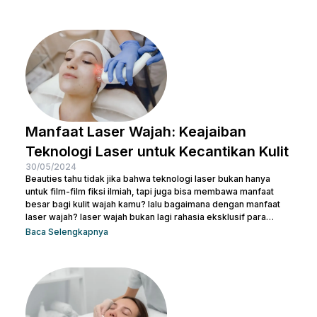
scar di wajah agar beauties bisa kembali menguasai
kepercayaan diri seperti semula. Artikel ini akan membantu
beauties mengetahui cara terbaik menghilangkan bekas luka
agar kamu bisa kembali memiliki kulit yang mulus dan percaya...
Manfaat Laser Wajah: Keajaiban
Teknologi Laser untuk Kecantikan Kulit
30/05/2024
Beauties tahu tidak jika bahwa teknologi laser bukan hanya
untuk film-film fiksi ilmiah, tapi juga bisa membawa manfaat
besar bagi kulit wajah kamu? lalu bagaimana dengan manfaat
laser wajah? laser wajah bukan lagi rahasia eksklusif para
selebriti atau ahli kecantikan. Ini adalah solusi modern yang
Baca Selengkapnya
semakin populer untuk menangani berbagai masalah kulit,
mulai dari jerawat, bekas luka, hingga tanda-tanda penuaan.
Jadi, jika kamu ingin memperbaiki tekstur kulit, menghilangkan
noda, atau meremajakan kulit tanpa harus melewati prosedur...