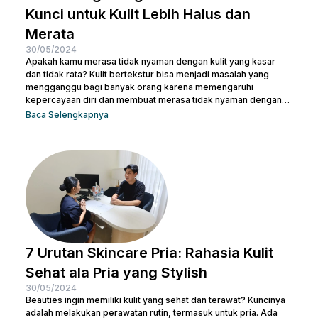
Kunci untuk Kulit Lebih Halus dan
Merata
30/05/2024
Apakah kamu merasa tidak nyaman dengan kulit yang kasar
dan tidak rata? Kulit bertekstur bisa menjadi masalah yang
mengganggu bagi banyak orang karena memengaruhi
kepercayaan diri dan membuat merasa tidak nyaman dengan
penampilan kulit. Namun, jangan khawatir, ada berbagai cara
Baca Selengkapnya
menghilangkan kulit bertekstur yang efektif dan sekaligus
membuatnya tampak cerah. Dalam artikel ini, Nulook akan
membahas secara mendalam cara menghilangkan kulit
bertekstur dengan langkah-langkah perawatan yang
sederhana namun efektif. Dari penggunaan produk yang sesuai
hingga perawatan...
7 Urutan Skincare Pria: Rahasia Kulit
Sehat ala Pria yang Stylish
30/05/2024
Beauties ingin memiliki kulit yang sehat dan terawat? Kuncinya
adalah melakukan perawatan rutin, termasuk untuk pria. Ada