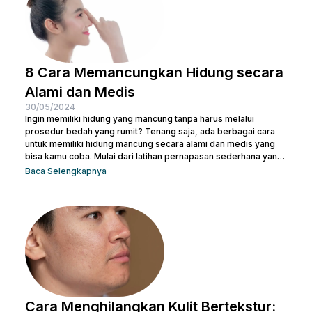
8 Cara Memancungkan Hidung secara
Alami dan Medis
30/05/2024
Ingin memiliki hidung yang mancung tanpa harus melalui
prosedur bedah yang rumit? Tenang saja, ada berbagai cara
untuk memiliki hidung mancung secara alami dan medis yang
bisa kamu coba. Mulai dari latihan pernapasan sederhana yang
bisa dilakukan di rumah hingga prosedur medis yang lebih
Baca Selengkapnya
canggih, pilihan ada di tanganmu. Artikel ini akan membahas
berbagai metode yang efektif untuk membentuk hidung yang
indah dan proporsional. Yuk, temukan cara terbaik yang sesuai
dengan kebutuhanmu dan raih penampilan yang...
Cara Menghilangkan Kulit Bertekstur: