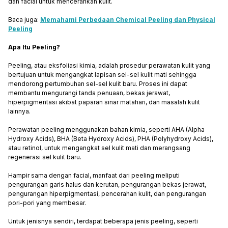
dan facial untuk mencerahkan kulit.
Baca juga:
Memahami Perbedaan Chemical Peeling dan Physical
Peeling
Apa Itu Peeling?
Peeling, atau eksfoliasi kimia, adalah prosedur perawatan kulit yang
bertujuan untuk mengangkat lapisan sel-sel kulit mati sehingga
mendorong pertumbuhan sel-sel kulit baru. Proses ini dapat
membantu mengurangi tanda penuaan, bekas jerawat,
hiperpigmentasi akibat paparan sinar matahari, dan masalah kulit
lainnya.
Perawatan peeling menggunakan bahan kimia, seperti AHA (Alpha
Hydroxy Acids), BHA (Beta Hydroxy Acids), PHA (Polyhydroxy Acids),
atau retinol, untuk mengangkat sel kulit mati dan merangsang
regenerasi sel kulit baru.
Hampir sama dengan facial, manfaat dari peeling meliputi
pengurangan garis halus dan kerutan, pengurangan bekas jerawat,
pengurangan hiperpigmentasi, pencerahan kulit, dan pengurangan
pori-pori yang membesar.
Untuk jenisnya sendiri, terdapat beberapa jenis peeling, seperti