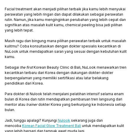
Facial treatment akan menjadi pilihan terbaik jika kamu lebih menyukai
perawatan yang lebih ringan dan dapat dilakukan sebagai perawatan
rutin. Namun, jika kamu menginginkan perubahan yang lebih cepat dan
signifikan atas masalah kulit kamu, chemical peeling bisa jadi pilihan
yang lebih tepat.
Masih ragu dan bingung mana pilihan perawatan terbaik untuk masalah
kulitmu? Coba konsultasikan dengan dokter spesialis kecantikan di
NuLook untuk mendapatkan saran yang sesuai dengan kebutuhan kulit
kamu.
Sebagai
the first
Korean Beauty Clinic di Bali, NuLook menawarkan tren
kecantikan terbaru dari Korea dengan dukungan dokter-dokter
berpengalaman yang memiliki sertifikasi atau latar belakang
pendidikan dari Korea.
Para dokter di Nulook telah menjalani pelatihan intensif selama enam
bulan di Korea dan rutin mendapatkan pembaruan tren langsung dari
mentor atau
trainer
dokter Korea yang berkunjung ke Indonesia setiap
bulan.
Jadi, tunggu apalagi? Kunjungi
Nulook
sekarang juga dan
mencoba
Korean Facial Glow Treatment Bali
untuk mendapatkan kulit
yang lebih berseri dan tampak awet muda lagi.