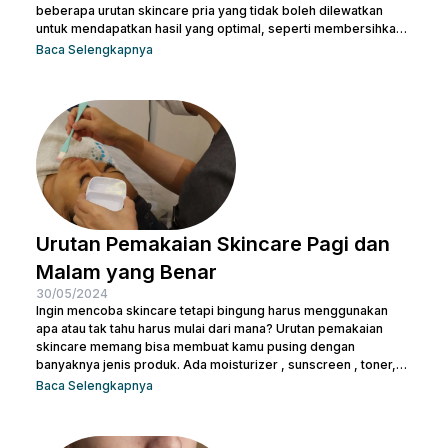
beberapa urutan skincare pria yang tidak boleh dilewatkan
untuk mendapatkan hasil yang optimal, seperti membersihkan
wajah dengan facial wash, menggunakan toner, dan langkah-
Baca Selengkapnya
langkah lainnya. Kamu bisa konsultasi dengan dokter di Nulook
untuk memilih produk perawatan yang cocok dengan jenis
kulitmu. Melakukan perawatan kulit wajah menjadi hal yang
penting supaya kamu terhindar dari jerawat dan kulit tampak
lebih cerah. Apalagi...
Urutan Pemakaian Skincare Pagi dan
Malam yang Benar
30/05/2024
Ingin mencoba skincare tetapi bingung harus menggunakan
apa atau tak tahu harus mulai dari mana? Urutan pemakaian
skincare memang bisa membuat kamu pusing dengan
banyaknya jenis produk. Ada moisturizer , sunscreen , toner,
essence , dan masih banyak lagi. Tak heran juga kalau kamu
Baca Selengkapnya
bertanya-tanya apakah semua produk skincare bisa dipakai
tanpa urutan atau tidak. Pasalnya semua isi produk terlihat
serupa, terlepas dari kemasan di bagian luarnya. Sebelum