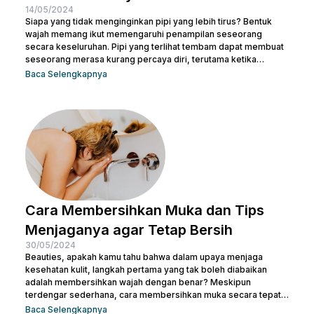
14/05/2024
Siapa yang tidak menginginkan pipi yang lebih tirus? Bentuk
wajah memang ikut memengaruhi penampilan seseorang
secara keseluruhan. Pipi yang terlihat tembam dapat membuat
seseorang merasa kurang percaya diri, terutama ketika
berfoto atau bertemu orang baru. Namun, jangan khawatir! Ada
Baca Selengkapnya
banyak cara meniruskan pipi secara alami yang bisa dicoba.
Sesederhana berolahraga dan mengatur pola makanan,
Beauties bisa mulai mengubah pola hidup yang lebih sehat
untuk menjaga kesehatan sekaligus meniruskan pipi. Tentu
masih ada cara lainnya untuk membuat...
Cara Membersihkan Muka dan Tips
Menjaganya agar Tetap Bersih
30/05/2024
Beauties, apakah kamu tahu bahwa dalam upaya menjaga
kesehatan kulit, langkah pertama yang tak boleh diabaikan
adalah membersihkan wajah dengan benar? Meskipun
terdengar sederhana, cara membersihkan muka secara tepat
memiliki peran krusial dalam menjaga kulit tetap sehat dan
Baca Selengkapnya