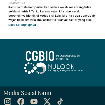
30/05/2024
Kamu pernah memperhatikan bahwa wajah seseorang tidak
selalu simetris? Ya, itu karena wajah kita tidak selalu
sepenuhnya identik di kedua sisi. Lalu, kira-kira apa penyebab
wajah tidak simetris atau asimetris? Banyak faktor yang bisa
memengaruhi simetri wajah, mulai dari genetika, gaya hidup,
Baca Selengkapnya
hingga kebiasaan sehari-hari. Sebenarnya, sedikit
ketidaksimetrisan itu wajar dan sering kali tidak terlalu
mencolok. Namun, bagi beberapa orang, perbedaan yang lebih
mencolok dapat membuatnya merasa tidak percaya diri. Jadi,
mari kita telusuri apa saja...
Anti Aging & Regenerative Center
Media Sosial Kami