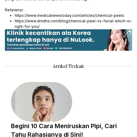
Referensi:
https://www.medicalnewstoday.com/articles/chemical-peels
https://www.drridha.com/blog/chemical-peel-vs-facial-which-is-
right-for-you/
Artikel Terkait
Begini 10 Cara Meniruskan Pipi, Cari
Tahu Rahasianya di Sini!