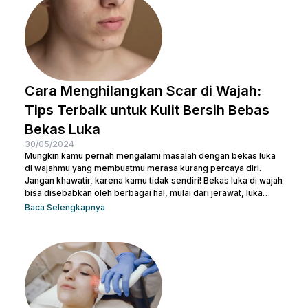
salah langkah, Nulook sudah menyiapkan informasi lengkap
mengenai...
Cara Menghilangkan Scar di Wajah:
Tips Terbaik untuk Kulit Bersih Bebas
Bekas Luka
30/05/2024
Mungkin kamu pernah mengalami masalah dengan bekas luka
di wajahmu yang membuatmu merasa kurang percaya diri.
Jangan khawatir, karena kamu tidak sendiri! Bekas luka di wajah
bisa disebabkan oleh berbagai hal, mulai dari jerawat, luka
bakar, hingga bekas operasi. Ada banyak cara menghilangkan
Baca Selengkapnya
scar di wajah agar beauties bisa kembali menguasai
kepercayaan diri seperti semula. Artikel ini akan membantu
beauties mengetahui cara terbaik menghilangkan bekas luka
agar kamu bisa kembali memiliki kulit yang mulus dan percaya...