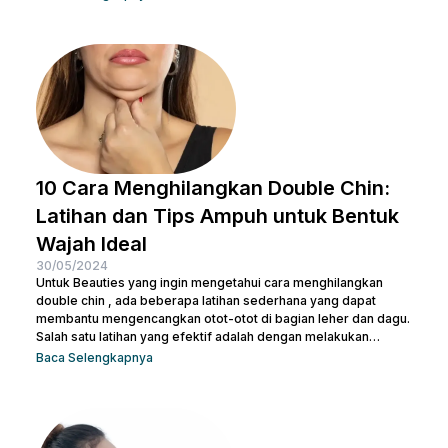
bersih. Selain itu, akan membantu mengangkat kotoran dan
sisa-sisa makeup dan membuka pori-pori serta
mempersiapkan kulit untuk penyerapan produk perawatan kulit
selanjutnya. Micellar water adalah pilihan pembersih yang
efektif dan praktis, terutama untuk menghapus makeup dan
kotoran saat...
10 Cara Menghilangkan Double Chin:
Latihan dan Tips Ampuh untuk Bentuk
Wajah Ideal
30/05/2024
Untuk Beauties yang ingin mengetahui cara menghilangkan
double chin , ada beberapa latihan sederhana yang dapat
membantu mengencangkan otot-otot di bagian leher dan dagu.
Salah satu latihan yang efektif adalah dengan melakukan
gerakan menutup dan membuka mulut secara berulang. Kamu
Baca Selengkapnya
juga bisa treatment di Nulook untuk hasil yang lebih optimal.
Sebelum melakukan keduanya, penting juga untuk kamu
memahami penyebab terjadinya lemak di leher. Kalau begitu,
simak penjelasan lengkapnya di bawah ini. 5 Penyebab Double
Chin Penyebab...