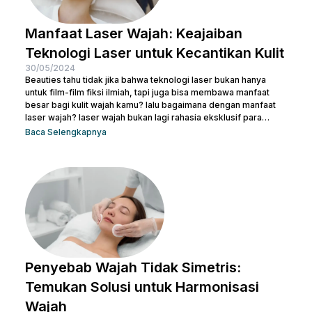
Manfaat Laser Wajah: Keajaiban
Teknologi Laser untuk Kecantikan Kulit
30/05/2024
Beauties tahu tidak jika bahwa teknologi laser bukan hanya
untuk film-film fiksi ilmiah, tapi juga bisa membawa manfaat
besar bagi kulit wajah kamu? lalu bagaimana dengan manfaat
laser wajah? laser wajah bukan lagi rahasia eksklusif para
selebriti atau ahli kecantikan. Ini adalah solusi modern yang
Baca Selengkapnya
semakin populer untuk menangani berbagai masalah kulit,
mulai dari jerawat, bekas luka, hingga tanda-tanda penuaan.
Jadi, jika kamu ingin memperbaiki tekstur kulit, menghilangkan
noda, atau meremajakan kulit tanpa harus melewati prosedur...
Penyebab Wajah Tidak Simetris:
Temukan Solusi untuk Harmonisasi
Wajah