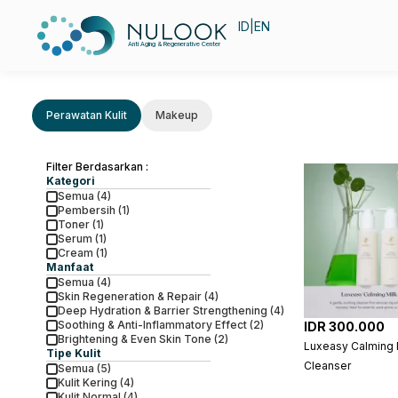
ID
|
EN
Anti Aging & Regenerative Center
Perawatan Kulit
Makeup
Filter Berdasarkan :
Kategori
Semua (4)
Pembersih (1)
Toner (1)
Serum (1)
Cream (1)
Manfaat
Semua (4)
Skin Regeneration & Repair (4)
Deep Hydration & Barrier Strengthening (4)
Soothing & Anti-Inflammatory Effect (2)
IDR 300.000
Brightening & Even Skin Tone (2)
Luxeasy Calming 
Tipe Kulit
Cleanser
Semua (5)
Kulit Kering (4)
Kulit Normal (4)