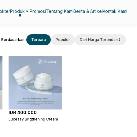
okter
Produk
Promosi
Tentang Kami
Berita & Artikel
Kontak Kami
 Berdasarkan :
Terbaru
Populer
Dari Harga Terendah
IDR 400.000
Luxeasy Brigthening Cream