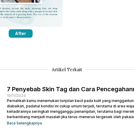
Contact Us
After
Artikel Terkait
7 Penyebab Skin Tag dan Cara Pencegahan
19/11/2024
Pernahkah kamu menemukan tonjolan kecil pada kulit yang menggantung? 
diabaikan, padahal kondisi ini cukup umum terjadi, terutama di area waja
kehadirannya seringkali mengganggu penampilan, terutama bagi mereka 
berkembang menjadi masalah jika terus-menerus tergesek oleh pakaian
kemunculan skin tag , jangan khawatir. Memahami...
Baca Selengkapnya