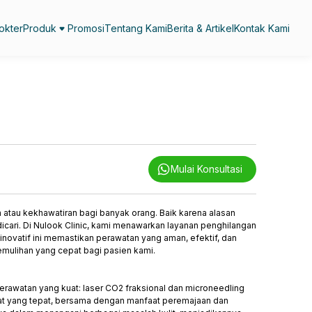
okter
Produk
Promosi
Tentang Kami
Berita & Artikel
Kontak Kami
Mulai Konsultasi
 atau kekhawatiran bagi banyak orang. Baik karena alasan
icari. Di Nulook Clinic, kami menawarkan layanan penghilangan
novatif ini memastikan perawatan yang aman, efektif, dan
pemulihan yang cepat bagi pasien kami.
rawatan yang kuat: laser CO2 fraksional dan microneedling
lat yang tepat, bersama dengan manfaat peremajaan dan