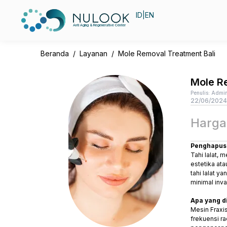
ID
|
EN
Anti Aging & Regenerative Center
Beranda
/
Layanan
/
Mole Removal Treatment Bali
Mole R
Penulis: Admin
22/06/2024
Harga 
Penghapusa
Tahi lalat,
estetika at
tahi lalat 
minimal inva
Apa yang d
Mesin Fraxi
frekuensi r