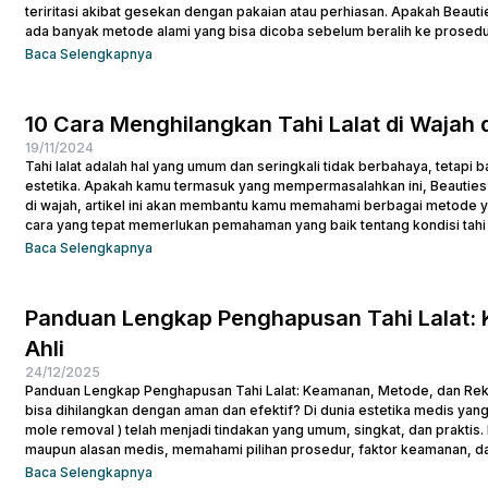
teriritasi akibat gesekan dengan pakaian atau perhiasan. Apakah Beaut
ada banyak metode alami yang bisa dicoba sebelum beralih ke prosed
membantu mengempiskan...
Baca Selengkapnya
10 Cara Menghilangkan Tahi Lalat di Waja
19/11/2024
Tahi lalat adalah hal yang umum dan seringkali tidak berbahaya, tetapi
estetika. Apakah kamu termasuk yang mempermasalahkan ini, Beauties? 
di wajah, artikel ini akan membantu kamu memahami berbagai metode y
cara yang tepat memerlukan pemahaman yang baik tentang kondisi tahi l
mengetahui cara...
Baca Selengkapnya
Panduan Lengkap Penghapusan Tahi Lalat:
Ahli
24/12/2025
Panduan Lengkap Penghapusan Tahi Lalat: Keamanan, Metode, dan Rekom
bisa dihilangkan dengan aman dan efektif? Di dunia estetika medis yang 
mole removal ) telah menjadi tindakan yang umum, singkat, dan praktis
maupun alasan medis, memahami pilihan prosedur, faktor keamanan, da
mengambil keputusan. Apakah Menghilangkan Tahi Lalat...
Baca Selengkapnya