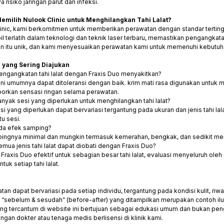
 risiko jaringan parut dan infeksi.
milih Nulook Clinic untuk Menghilangkan Tahi Lalat?
linic, kami berkomitmen untuk memberikan perawatan dengan standar terting
il terlatih dalam teknologi dan teknik laser terbaru, memastikan pengangkat
en itu unik, dan kami menyesuaikan perawatan kami untuk memenuhi kebutuha
 yang Sering Diajukan
engangkatan tahi lalat dengan Fraxis Duo menyakitkan?
 ini umumnya dapat ditoleransi dengan baik. krim mati rasa digunakan untu
orkan sensasi ringan selama perawatan.
nyak sesi yang diperlukan untuk menghilangkan tahi lalat?
si yang diperlukan dapat bervariasi tergantung pada ukuran dan jenis tahi lala
tu sesi.
da efek samping?
pingnya minimal dan mungkin termasuk kemerahan, bengkak, dan sedikit mema
mua jenis tahi lalat dapat diobati dengan Fraxis Duo?
Fraxis Duo efektif untuk sebagian besar tahi lalat, evaluasi menyeluruh ole
tuk setiap tahi lalat.
r
tan dapat bervariasi pada setiap individu, tergantung pada kondisi kulit, riw
o “sebelum & sesudah” (before-after) yang ditampilkan merupakan contoh ilus
ang tercantum di website ini bertujuan sebagai edukasi umum dan bukan pengg
gan dokter atau tenaga medis berlisensi di klinik kami.