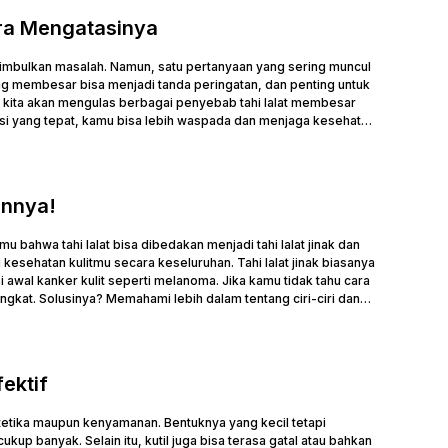
ara Mengatasinya
enimbulkan masalah. Namun, satu pertanyaan yang sering muncul
ang membesar bisa menjadi tanda peringatan, dan penting untuk
 kita akan mengulas berbagai penyebab tahi lalat membesar
si yang tepat, kamu bisa lebih waspada dan menjaga kesehatan
annya!
u bahwa tahi lalat bisa dibedakan menjadi tahi lalat jinak dan
esehatan kulitmu secara keseluruhan. Tahi lalat jinak biasanya
i awal kanker kulit seperti melanoma. Jika kamu tidak tahu cara
kat. Solusinya? Memahami lebih dalam tentang ciri-ciri dan
ektif
stetika maupun kenyamanan. Bentuknya yang kecil tetapi
ukup banyak. Selain itu, kutil juga bisa terasa gatal atau bahkan