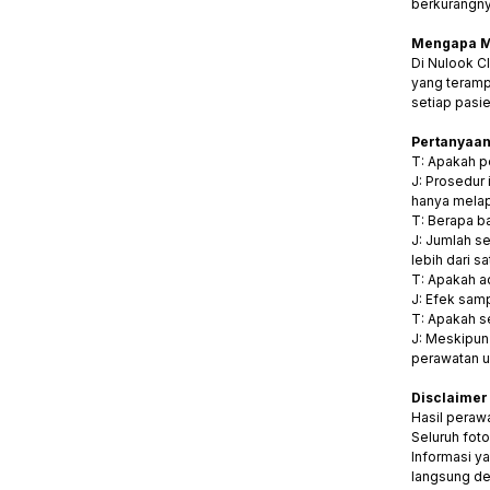
berkurangnya
Mengapa Me
Di Nulook C
yang teramp
setiap pasi
Pertanyaan
T: Apakah p
J: Prosedur
hanya melap
T: Berapa ba
J: Jumlah se
lebih dari sa
T: Apakah a
J: Efek sam
T: Apakah se
J: Meskipun 
perawatan un
Disclaime
Hasil perawa
Seluruh fot
Informasi y
langsung den