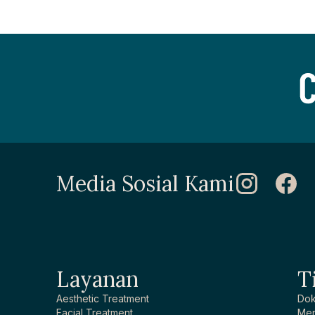
Media Sosial Kami
Layanan
T
Aesthetic Treatment
Dok
Facial Treatment
Men