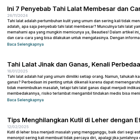
Ini 7 Penyebab Tahi Lalat Membesar dan C
26/11/2024
Tahi lalat adalah pertumbuhan kulit yang umum dan sering kali tidak m
adalah, apa saja penyebab tahi lalat membesar? Munculnya tahi lalat y
memahami apa yang mungkin memicunya ya, Beauties! Dalam artikel ini,
dan cara-cara yang bisa dilakukan untuk mengatasinya. Dengan informa
kulitmu. 7...
Baca Selengkapnya
Tahi Lalat Jinak dan Ganas, Kenali Perbeda
16/01/2025
Tahi lalat adalah hal yang umum dimiliki setiap orang. Namun, tahukah kam
ganas? Perbedaan ini penting untuk dikenali karena dapat memengaruhi k
tidak menimbulkan masalah, tetapi tahi lalat ganas dapat menjadi indikas
membedakannya, risiko terlambat mengambil tindakan medis bisa mening
perbedaan antara...
Baca Selengkapnya
Tips Menghilangkan Kutil di Leher dengan Ef
12/02/2025
Kutil di leher bisa menjadi masalah yang mengganggu, baik dari segi e
menonjol sering kali membuat tidak percaya diri, apalagi jika jumlahnya c