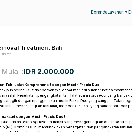
Beranda
Layanan
D
emoval Treatment Bali
istrator
Mulai :
IDR 2.000.000
n Tahi Lalat Komprehensif dengan Mesin Fraxis Duo
 meskipun sering kali tidak berbahaya, dapat menjadi sumber ketidaknyamanan
au masalah kesehatan, pengangkatan tahi lalat adalah prosedur yang banyak d
yang canggih dengan menggunakan mesin Fraxis Duo yang canggih. Teknologi i
sif untuk menghilangkan tahi lalat, memberikan hasil yang sangat baik dan 
imaksud dengan Mesin Fraxis Duo?
s Duo adalah teknologi laser mutakhir yang menggabungkan dua modalitas pe
adio (RF). Kombinasi ini memungkinkan penargetan dan pengangkatan tahi la