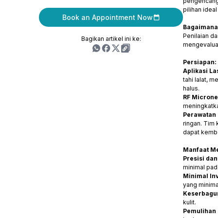
pengencanga
pilihan idea
Book an Appointment Now
Bagaimana 
Penilaian d
Bagikan artikel ini ke:
mengevaluas
Persiapan:
Aplikasi La
tahi lalat, 
halus.
RF Micronee
meningkatka
Perawatan 
ringan. Tim
dapat kemba
Manfaat Me
Presisi dan
minimal pada
Minimal Inv
yang minima
Keserbagu
kulit.
Pemulihan 