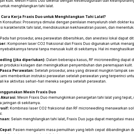
n kulit. Mesin Fraxis Duo dikenal dengan keserbagunaan dan keampuhanny
l untuk menghilangkan tahi lalat.
Cara Kerja Fraxis Duo untuk Menghilangkan Tahi Lalat?
an Konsultasi: Prosesnya dimulai dengan penilaian menyeluruh oleh dokter k
i karakteristik tahi lalat, mendiskusikan kekhawatiran pasien, dan menentu
Pada hari prosedur, area perawatan dibersihkan, dan anestesi lokal dapat 
ser:
Komponen laser CO2 fraksional dari Fraxis Duo digunakan untuk menargetk
menyebabkannya terurai tanpa merusak kulit di sekitarnya. Hal ini menghasilka
dling (jika diperlukan):
Dalam beberapa kasus, RF microneedling dapat 
n produksi kolagen dan meningkatkan penyembuhan dan peremajaan kulit.
Pasca Perawatan:
Setelah prosedur, area yang dirawat mungkin tampak se
 kami memberikan instruksi perawatan setelah perawatan yang terperinci u
li ke aktivitas sehari-hari mereka segera setelah perawatan.
nggunakan Mesin Fraxis Duo
 Akurasi:
Mesin Fraxis Duo memungkinkan penargetan tahi lalat yang tepa
 jaringan di sekitarnya.
asif:
Kombinasi laser CO2 fraksional dan RF microneedling menawarkan sol
l.
naan:
Selain menghilangkan tahi lalat, Fraxis Duo juga dapat mengatasi masal
Cepat:
Pasien mengalami masa pemulihan yang lebih cepat dibandingkan den