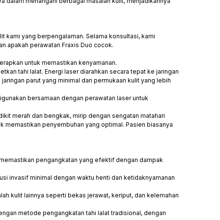
a dalam menangani berbagai masalah kulit, menjadikannya
ulit kami yang berpengalaman. Selama konsultasi, kami
kan apakah perawatan Fraxis Duo cocok.
diterapkan untuk memastikan kenyamanan.
an tahi lalat. Energi laser diarahkan secara tepat ke jaringan
n jaringan parut yang minimal dan permukaan kulit yang lebih
digunakan bersamaan dengan perawatan laser untuk
dikit merah dan bengkak, mirip dengan sengatan matahari
ntuk memastikan penyembuhan yang optimal. Pasien biasanya
t, memastikan pengangkatan yang efektif dengan dampak
usi invasif minimal dengan waktu henti dan ketidaknyamanan
ah kulit lainnya seperti bekas jerawat, keriput, dan kelemahan
gan metode pengangkatan tahi lalat tradisional, dengan