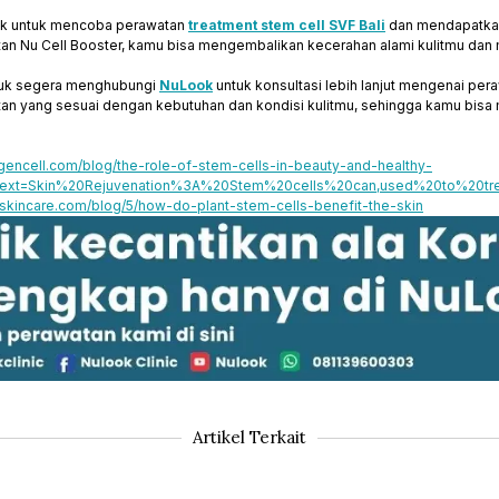
rik untuk mencoba perawatan
treatment stem cell SVF Bali
dan mendapatkan
n Nu Cell Booster, kamu bisa mengembalikan kecerahan alami kulitmu dan me
tuk segera menghubungi
NuLook
untuk konsultasi lebih lanjut mengenai pe
an yang sesuai dengan kebutuhan dan kondisi kulitmu, sehingga kamu bisa m
ogencell.com/blog/the-role-of-stem-cells-in-beauty-and-healthy-
:text=Skin%20Rejuvenation%3A%20Stem%20cells%20can,used%20to%20tr
cskincare.com/blog/5/how-do-plant-stem-cells-benefit-the-skin
Artikel Terkait