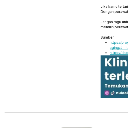
Jika kamu terta
Dengan perawata
Jangan ragu un
memilih perawat
Sumber:
https://pr
aging/#:~
https://ds