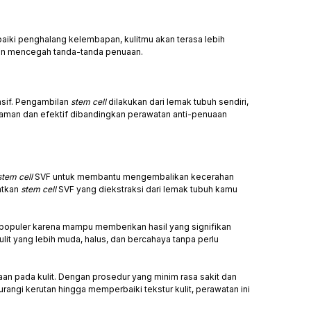
iki penghalang kelembapan, kulitmu akan terasa lebih
 dan mencegah tanda-tanda penuaan.
asif. Pengambilan
stem cell
dilakukan dari lemak tubuh sendiri,
ng aman dan efektif dibandingkan perawatan anti-penuaan
stem cell
SVF untuk membantu mengembalikan kecerahan
atkan
stem cell
SVF yang diekstraksi dari lemak tubuh kamu
 populer karena mampu memberikan hasil yang signifikan
lit yang lebih muda, halus, dan bercahaya tanpa perlu
an pada kulit. Dengan prosedur yang minim rasa sakit dan
angi kerutan hingga memperbaiki tekstur kulit, perawatan ini