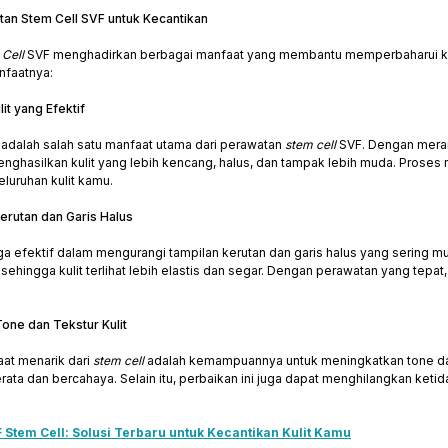
an Stem Cell SVF untuk Kecantikan
Cell
SVF menghadirkan berbagai manfaat yang membantu memperbaharui kuli
nfaatnya:
it yang Efektif
 adalah salah satu manfaat utama dari perawatan
stem cell
SVF. Dengan merang
nghasilkan kulit yang lebih kencang, halus, dan tampak lebih muda. Proses 
luruhan kulit kamu.
erutan dan Garis Halus
ga efektif dalam mengurangi tampilan kerutan dan garis halus yang sering 
, sehingga kulit terlihat lebih elastis dan segar. Dengan perawatan yang tep
Tone dan Tekstur Kulit
aat menarik dari
stem cell
adalah kemampuannya untuk meningkatkan tone dan t
ata dan bercahaya. Selain itu, perbaikan ini juga dapat menghilangkan keti
 Stem Cell: Solusi Terbaru untuk Kecantikan Kulit Kamu