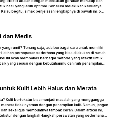
 yang efektif adalah dengan melakukan gerakan menutup dan
tuk hasil yang lebih optimal. Sebelum melakukan keduanya,
Kalau begitu, simak penjelasan lengkapnya di bawah ini. 5
 dan Medis
 yang rumit? Tenang saja, ada berbagai cara untuk memiliki
i latihan pernapasan sederhana yang bisa dilakukan di rumah
tikel ini akan membahas berbagai metode yang efektif untuk
baik yang sesuai dengan kebutuhanmu dan raih penampilan
untuk Kulit Lebih Halus dan Merata
ta? Kulit bertekstur bisa menjadi masalah yang mengganggu
merasa tidak nyaman dengan penampilan kulit. Namun, jangan
f dan sekaligus membuatnya tampak cerah. Dalam artikel ini,
tekstur dengan langkah-langkah perawatan yang sederhana
.