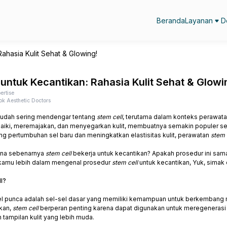
Beranda
Layanan
D
Rahasia Kulit Sehat & Glowing!
 untuk Kecantikan: Rahasia Kulit Sehat & Glowi
ertise
ok Aesthetic Doctors
udah sering mendengar tentang
stem cell
, terutama dalam konteks perawat
iki, meremajakan, dan menyegarkan kulit, membuatnya semakin populer se
g pertumbuhan sel baru dan meningkatkan elastisitas kulit, perawatan
stem 
ana sebenarnya
stem cell
bekerja untuk kecantikan? Apakah prosedur ini sa
kamu lebih dalam mengenal prosedur
stem cell
untuk kecantikan, Yuk, simak 
l?
el punca adalah sel-sel dasar yang memiliki kemampuan untuk berkembang me
kan,
stem cell
berperan penting karena dapat digunakan untuk meregenerasi j
tampilan kulit yang lebih muda.