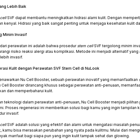
yang Lebih Baik
cell
SVF dapat membantu meningkatkan hidrasi alami kulit. Dengan memperba
dan kenyal. Hidrasi yang baik sangat penting untuk menjaga kesehatan kulit
g Minim Invasif
 dari perawatan ini adalah bahwa prosedur
stem cell
SVF tergolong minim inv
angi risiko reaksi alergi atau komplikasi. Metode ini menjadi alternatif ya
lebih invasif.
asi Kulit dengan Perawatan SVF Stem Cell di NuLook
enawarkan Nu Cell Booster, sebuah perawatan inovatif yang memanfaatkan
Nu Cell Booster dirancang khusus sebagai perawatan anti-penuaan, memanfa
an dan memperbaharui kulit.
 teknologi dalam perawatan anti-penuaan, Nu Cell Booster menjadi pilihan
i. Proses regenerasi ini memberikan solusi bagi kamu yang ingin tampilan ku
ur invasif.
cell
SVF adalah solusi yang efektif dan alami untuk mengatasi masalah penua
, kamu bisa merasakan perubahan yang nyata pada kulitmu. Mulai dari mengur
ak manfaat bagi siapa pun yang ingin kulit tampak sehat dan glowing.