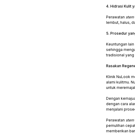
4. Hidrasi Kulit 
Perawatan
stem 
lembut, halus, 
5. Prosedur yan
Keuntungan lain
sehingga mengur
tradisional yang 
Rasakan Regener
Klinik NuLook m
alami kulitmu. 
untuk meremajak
Dengan kemajuan
dengan cara alam
menjalani prosed
Perawatan
stem 
pemulihan cepat
memberikan bany