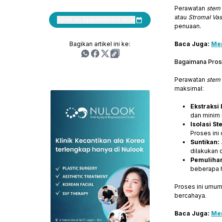
Perawatan
stem 
atau
Stromal Vas
Book an Appointment Now
penuaan.
Bagikan artikel ini ke:
Baca Juga:
Men
Bagaimana Prose
Perawatan
stem 
maksimal:
Ekstraksi
dan minim r
Isolasi St
Proses ini
Suntikan:
dilakukan
Pemuliha
beberapa h
Proses ini umum
bercahaya.
Baca Juga:
Mem