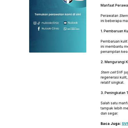
Manfaat Perawat
Perawatan
Stem 
ini beberapa ma
1. Pembaruan Kul
Pembaruan kulit
ini membantu me
penampilan kese
2. Mengurangi K
Stem cell
SVF ju
regenerasi kulit
relatif singkat.
3. Peningkatan 
Salah satu manf
tampak lebih mer
dan segar.
Baca Juga:
SVF