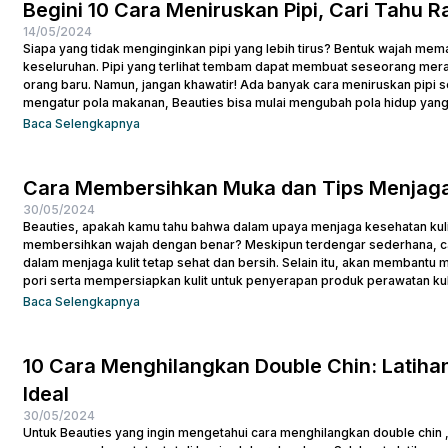
Begini 10 Cara Meniruskan Pipi, Cari Tahu Ra
14/05/2024
Siapa yang tidak menginginkan pipi yang lebih tirus? Bentuk wajah m
keseluruhan. Pipi yang terlihat tembam dapat membuat seseorang meras
orang baru. Namun, jangan khawatir! Ada banyak cara meniruskan pipi 
mengatur pola makanan, Beauties bisa mulai mengubah pola hidup yang
pipi. Tentu masih ada cara lainnya untuk membuat...
Baca Selengkapnya
Cara Membersihkan Muka dan Tips Menjaga
30/05/2024
Beauties, apakah kamu tahu bahwa dalam upaya menjaga kesehatan kulit
membersihkan wajah dengan benar? Meskipun terdengar sederhana, ca
dalam menjaga kulit tetap sehat dan bersih. Selain itu, akan membant
pori serta mempersiapkan kulit untuk penyerapan produk perawatan kulit
efektif dan praktis, terutama untuk menghapus makeup dan kotoran saat
Baca Selengkapnya
10 Cara Menghilangkan Double Chin: Latiha
Ideal
30/05/2024
Untuk Beauties yang ingin mengetahui cara menghilangkan double chin