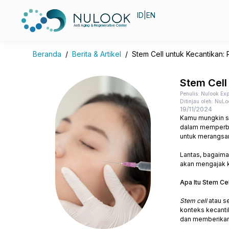
ID
|
EN
Anti Aging & Regenerative Center
Beranda
/
Berita & Artikel
/
Stem Cell untuk Kecantikan: 
Stem Cell
Penulis: Nulook Exp
Ditinjau oleh: NuLo
19/11/2024
Kamu mungkin s
dalam memperba
untuk merangsan
Lantas, bagaim
akan mengajak 
Apa Itu Stem Cel
Stem cell
atau s
konteks kecanti
dan memberikan 