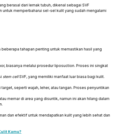
yang berasal dari lemak tubuh, dikenal sebagai SVF
kan untuk memperbaharui sel-sel kulit yang sudah mengalami
an beberapa tahapan penting untuk memastikan hasil yang
r, biasanya melalui prosedur liposuction. Proses ini singkat
si
stem cell
SVF, yang memiliki manfaat luar biasa bagi kulit.
 target, seperti wajah, leher, atau tangan. Proses penyuntikan
u memar di area yang disuntik, namun ini akan hilang dalam
n.
an dan efektif untuk mendapatkan kulit yang lebih sehat dan
Kulit Kamu?