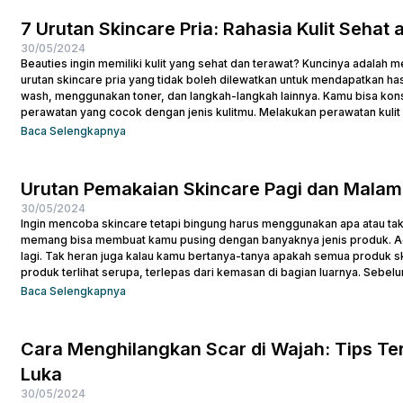
7 Urutan Skincare Pria: Rahasia Kulit Sehat a
30/05/2024
Beauties ingin memiliki kulit yang sehat dan terawat? Kuncinya adalah 
urutan skincare pria yang tidak boleh dilewatkan untuk mendapatkan ha
wash, menggunakan toner, dan langkah-langkah lainnya. Kamu bisa kons
perawatan yang cocok dengan jenis kulitmu. Melakukan perawatan kulit 
jerawat dan kulit tampak lebih cerah. Apalagi...
Baca Selengkapnya
Urutan Pemakaian Skincare Pagi dan Malam
30/05/2024
Ingin mencoba skincare tetapi bingung harus menggunakan apa atau tak
memang bisa membuat kamu pusing dengan banyaknya jenis produk. Ada 
lagi. Tak heran juga kalau kamu bertanya-tanya apakah semua produk ski
produk terlihat serupa, terlepas dari kemasan di bagian luarnya. Sebe
mengenai...
Baca Selengkapnya
Cara Menghilangkan Scar di Wajah: Tips Ter
Luka
30/05/2024