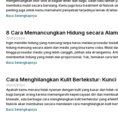
mengencangkan otot-otot di bagian leher dan dagu. Salah satu latihan
membuka mulut secara berulang. Kamu juga bisa treatment di Nulook un
penting juga untuk kamu memahami penyebab terjadinya lemak di leher. 
Penyebab Double Chin Penyebab...
Baca Selengkapnya
8 Cara Memancungkan Hidung secara Alami
30/05/2024
Ingin memiliki hidung yang mancung tanpa harus melalui prosedur bedah
hidung mancung secara alami dan medis yang bisa kamu coba. Mulai dar
hingga prosedur medis yang lebih canggih, pilihan ada di tanganmu. Ar
membentuk hidung yang indah dan proporsional. Yuk, temukan cara ter
yang...
Baca Selengkapnya
Cara Menghilangkan Kulit Bertekstur: Kunci 
30/05/2024
Apakah kamu merasa tidak nyaman dengan kulit yang kasar dan tidak ra
bagi banyak orang karena memengaruhi kepercayaan diri dan membuat 
khawatir, ada berbagai cara menghilangkan kulit bertekstur yang efekti
Nulook akan membahas secara mendalam cara menghilangkan kulit ber
namun efektif. Dari penggunaan produk yang sesuai hingga perawatan..
Baca Selengkapnya