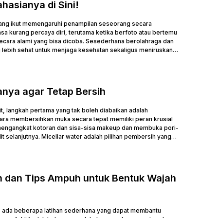
hasianya di Sini!
emang ikut memengaruhi penampilan seseorang secara
a kurang percaya diri, terutama ketika berfoto atau bertemu
secara alami yang bisa dicoba. Sesederhana berolahraga dan
 lebih sehat untuk menjaga kesehatan sekaligus meniruskan
nya agar Tetap Bersih
, langkah pertama yang tak boleh diabaikan adalah
ra membersihkan muka secara tepat memiliki peran krusial
u mengangkat kotoran dan sisa-sisa makeup dan membuka pori-
 selanjutnya. Micellar water adalah pilihan pembersih yang
...
n dan Tips Ampuh untuk Bentuk Wajah
 , ada beberapa latihan sederhana yang dapat membantu