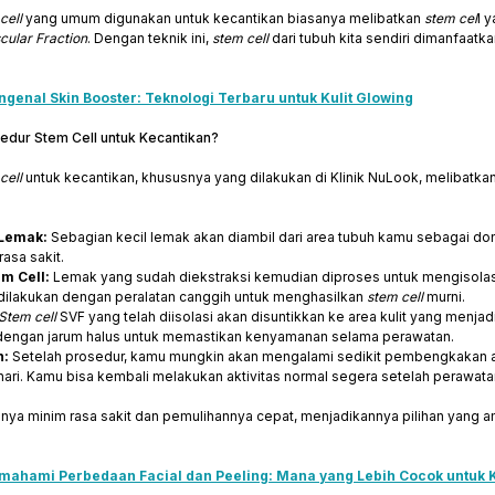
cell
yang umum digunakan untuk kecantikan biasanya melibatkan
stem cel
l 
cular Fraction
. Dengan teknik ini,
stem cell
dari tubuh kita sendiri dimanfaat
genal Skin Booster: Teknologi Terbaru untuk Kulit Glowing
dur Stem Cell untuk Kecantikan?
cell
untuk kecantikan, khususnya yang dilakukan di Klinik NuLook, melibatk
 Lemak:
Sebagian kecil lemak akan diambil dari area tubuh kamu sebagai dono
asa sakit.
em Cell:
Lemak yang sudah diekstraksi kemudian diproses untuk mengisola
 dilakukan dengan peralatan canggih untuk menghasilkan
stem cell
murni.
Stem cell
SVF yang telah diisolasi akan disuntikkan ke area kulit yang menjadi
 dengan jarum halus untuk memastikan kenyamanan selama perawatan.
n:
Setelah prosedur, kamu mungkin akan mengalami sedikit pembengkakan ata
ari. Kamu bisa kembali melakukan aktivitas normal segera setelah perawata
nya minim rasa sakit dan pemulihannya cepat, menjadikannya pilihan yang am
ahami Perbedaan Facial dan Peeling: Mana yang Lebih Cocok untuk 