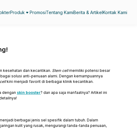
okter
Produk
Promosi
Tentang Kami
Berita & Artikel
Kontak Kami
ng!
an kesehatan dan kecantikan.
Stem cell
memiliki potensi besar
bagai solusi anti-penuaan alami. Dengan kemampuannya
cell
kini menjadi favorit di berbagai klinik kecantikan.
ma dengan
skin booster
? dan apa saja manfaatnya? Artikel ini
detailnya!
njadi berbagai jenis sel spesifik dalam tubuh. Dalam
aringan kulit yang rusak, mengurangi tanda-tanda penuaan,