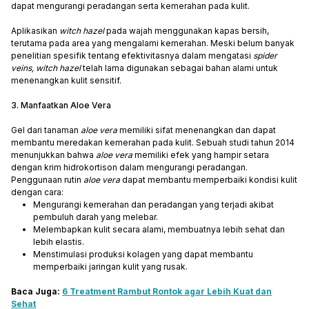
dapat mengurangi peradangan serta kemerahan pada kulit.
Aplikasikan
witch hazel
pada wajah menggunakan kapas bersih,
terutama pada area yang mengalami kemerahan. Meski belum banyak
penelitian spesifik tentang efektivitasnya dalam mengatasi
spider
veins, witch hazel
telah lama digunakan sebagai bahan alami untuk
menenangkan kulit sensitif.
3. Manfaatkan Aloe Vera
Gel dari tanaman
aloe vera
memiliki sifat menenangkan dan dapat
membantu meredakan kemerahan pada kulit. Sebuah studi tahun 2014
menunjukkan bahwa
aloe vera
memiliki efek yang hampir setara
dengan krim hidrokortison dalam mengurangi peradangan.
Penggunaan rutin
aloe vera
dapat membantu memperbaiki kondisi kulit
dengan cara:
Mengurangi kemerahan dan peradangan yang terjadi akibat
pembuluh darah yang melebar.
Melembapkan kulit secara alami, membuatnya lebih sehat dan
lebih elastis.
Menstimulasi produksi kolagen yang dapat membantu
memperbaiki jaringan kulit yang rusak.
Baca Juga:
6 Treatment Rambut Rontok agar Lebih Kuat dan
Sehat