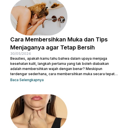
untuk menjaga kesehatan sekaligus meniruskan pipi. Tentu
masih ada cara lainnya untuk membuat...
Cara Membersihkan Muka dan Tips
Menjaganya agar Tetap Bersih
30/05/2024
Beauties, apakah kamu tahu bahwa dalam upaya menjaga
kesehatan kulit, langkah pertama yang tak boleh diabaikan
adalah membersihkan wajah dengan benar? Meskipun
terdengar sederhana, cara membersihkan muka secara tepat
memiliki peran krusial dalam menjaga kulit tetap sehat dan
Baca Selengkapnya
bersih. Selain itu, akan membantu mengangkat kotoran dan
sisa-sisa makeup dan membuka pori-pori serta
mempersiapkan kulit untuk penyerapan produk perawatan kulit
selanjutnya. Micellar water adalah pilihan pembersih yang
efektif dan praktis, terutama untuk menghapus makeup dan
kotoran saat...