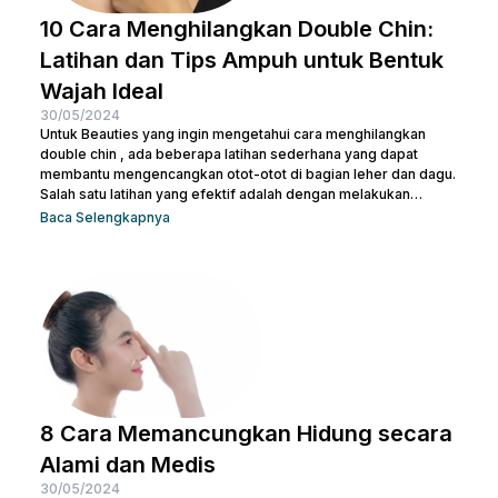
10 Cara Menghilangkan Double Chin:
Latihan dan Tips Ampuh untuk Bentuk
Wajah Ideal
30/05/2024
Untuk Beauties yang ingin mengetahui cara menghilangkan
double chin , ada beberapa latihan sederhana yang dapat
membantu mengencangkan otot-otot di bagian leher dan dagu.
Salah satu latihan yang efektif adalah dengan melakukan
gerakan menutup dan membuka mulut secara berulang. Kamu
Baca Selengkapnya
juga bisa treatment di Nulook untuk hasil yang lebih optimal.
Sebelum melakukan keduanya, penting juga untuk kamu
memahami penyebab terjadinya lemak di leher. Kalau begitu,
simak penjelasan lengkapnya di bawah ini. 5 Penyebab Double
Chin Penyebab...
8 Cara Memancungkan Hidung secara
Alami dan Medis
30/05/2024