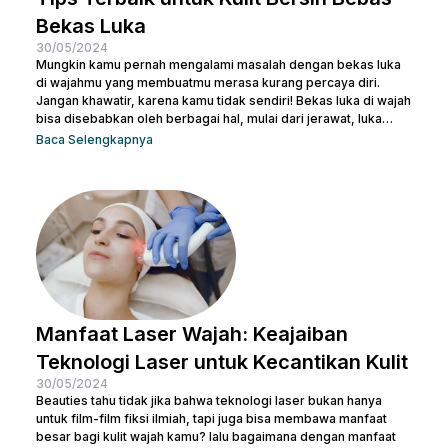
Bekas Luka
30/05/2024
Mungkin kamu pernah mengalami masalah dengan bekas luka
di wajahmu yang membuatmu merasa kurang percaya diri.
Jangan khawatir, karena kamu tidak sendiri! Bekas luka di wajah
bisa disebabkan oleh berbagai hal, mulai dari jerawat, luka
bakar, hingga bekas operasi. Ada banyak cara menghilangkan
Baca Selengkapnya
scar di wajah agar beauties bisa kembali menguasai
kepercayaan diri seperti semula. Artikel ini akan membantu
beauties mengetahui cara terbaik menghilangkan bekas luka
agar kamu bisa kembali memiliki kulit yang mulus dan percaya...
Manfaat Laser Wajah: Keajaiban
Teknologi Laser untuk Kecantikan Kulit
30/05/2024
Beauties tahu tidak jika bahwa teknologi laser bukan hanya
untuk film-film fiksi ilmiah, tapi juga bisa membawa manfaat
besar bagi kulit wajah kamu? lalu bagaimana dengan manfaat