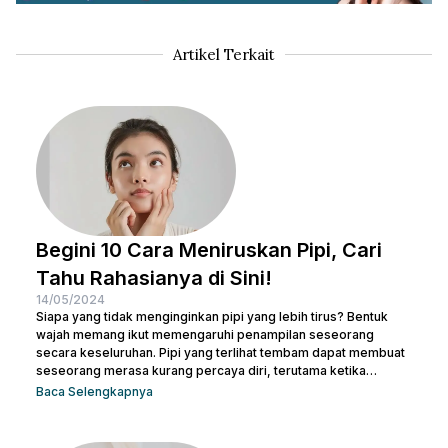
Artikel Terkait
Begini 10 Cara Meniruskan Pipi, Cari
Tahu Rahasianya di Sini!
14/05/2024
Siapa yang tidak menginginkan pipi yang lebih tirus? Bentuk
wajah memang ikut memengaruhi penampilan seseorang
secara keseluruhan. Pipi yang terlihat tembam dapat membuat
seseorang merasa kurang percaya diri, terutama ketika
berfoto atau bertemu orang baru. Namun, jangan khawatir! Ada
Baca Selengkapnya
banyak cara meniruskan pipi secara alami yang bisa dicoba.
Sesederhana berolahraga dan mengatur pola makanan,
Beauties bisa mulai mengubah pola hidup yang lebih sehat