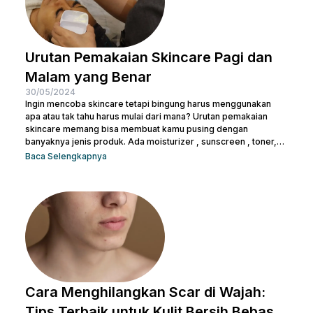
Urutan Pemakaian Skincare Pagi dan
Malam yang Benar
30/05/2024
Ingin mencoba skincare tetapi bingung harus menggunakan
apa atau tak tahu harus mulai dari mana? Urutan pemakaian
skincare memang bisa membuat kamu pusing dengan
banyaknya jenis produk. Ada moisturizer , sunscreen , toner,
essence , dan masih banyak lagi. Tak heran juga kalau kamu
Baca Selengkapnya
bertanya-tanya apakah semua produk skincare bisa dipakai
tanpa urutan atau tidak. Pasalnya semua isi produk terlihat
serupa, terlepas dari kemasan di bagian luarnya. Sebelum
salah langkah, Nulook sudah menyiapkan informasi lengkap
mengenai...
Cara Menghilangkan Scar di Wajah:
Tips Terbaik untuk Kulit Bersih Bebas