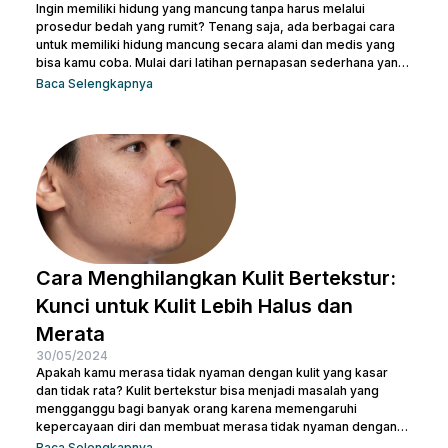
Ingin memiliki hidung yang mancung tanpa harus melalui
prosedur bedah yang rumit? Tenang saja, ada berbagai cara
untuk memiliki hidung mancung secara alami dan medis yang
bisa kamu coba. Mulai dari latihan pernapasan sederhana yang
bisa dilakukan di rumah hingga prosedur medis yang lebih
Baca Selengkapnya
canggih, pilihan ada di tanganmu. Artikel ini akan membahas
berbagai metode yang efektif untuk membentuk hidung yang
indah dan proporsional. Yuk, temukan cara terbaik yang sesuai
dengan kebutuhanmu dan raih penampilan yang...
Cara Menghilangkan Kulit Bertekstur:
Kunci untuk Kulit Lebih Halus dan
Merata
30/05/2024
Apakah kamu merasa tidak nyaman dengan kulit yang kasar
dan tidak rata? Kulit bertekstur bisa menjadi masalah yang
mengganggu bagi banyak orang karena memengaruhi
kepercayaan diri dan membuat merasa tidak nyaman dengan
penampilan kulit. Namun, jangan khawatir, ada berbagai cara
Baca Selengkapnya