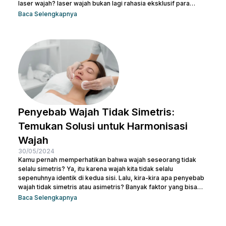
laser wajah? laser wajah bukan lagi rahasia eksklusif para
selebriti atau ahli kecantikan. Ini adalah solusi modern yang
Baca Selengkapnya
semakin populer untuk menangani berbagai masalah kulit,
mulai dari jerawat, bekas luka, hingga tanda-tanda penuaan.
Jadi, jika kamu ingin memperbaiki tekstur kulit, menghilangkan
noda, atau meremajakan kulit tanpa harus melewati prosedur...
Penyebab Wajah Tidak Simetris:
Temukan Solusi untuk Harmonisasi
Wajah
30/05/2024
Kamu pernah memperhatikan bahwa wajah seseorang tidak
selalu simetris? Ya, itu karena wajah kita tidak selalu
sepenuhnya identik di kedua sisi. Lalu, kira-kira apa penyebab
wajah tidak simetris atau asimetris? Banyak faktor yang bisa
memengaruhi simetri wajah, mulai dari genetika, gaya hidup,
Baca Selengkapnya
hingga kebiasaan sehari-hari. Sebenarnya, sedikit
ketidaksimetrisan itu wajar dan sering kali tidak terlalu
mencolok. Namun, bagi beberapa orang, perbedaan yang lebih