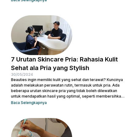
menghilangkan kulit bertekstur yang efektif dan sekaligus
membuatnya tampak cerah. Dalam artikel ini, Nulook akan
membahas secara mendalam cara menghilangkan kulit
bertekstur dengan langkah-langkah perawatan yang
sederhana namun efektif. Dari penggunaan produk yang sesuai
hingga perawatan...
7 Urutan Skincare Pria: Rahasia Kulit
Sehat ala Pria yang Stylish
30/05/2024
Beauties ingin memiliki kulit yang sehat dan terawat? Kuncinya
adalah melakukan perawatan rutin, termasuk untuk pria. Ada
beberapa urutan skincare pria yang tidak boleh dilewatkan
untuk mendapatkan hasil yang optimal, seperti membersihkan
wajah dengan facial wash, menggunakan toner, dan langkah-
Baca Selengkapnya
langkah lainnya. Kamu bisa konsultasi dengan dokter di Nulook
untuk memilih produk perawatan yang cocok dengan jenis
kulitmu. Melakukan perawatan kulit wajah menjadi hal yang
penting supaya kamu terhindar dari jerawat dan kulit tampak
lebih cerah. Apalagi...