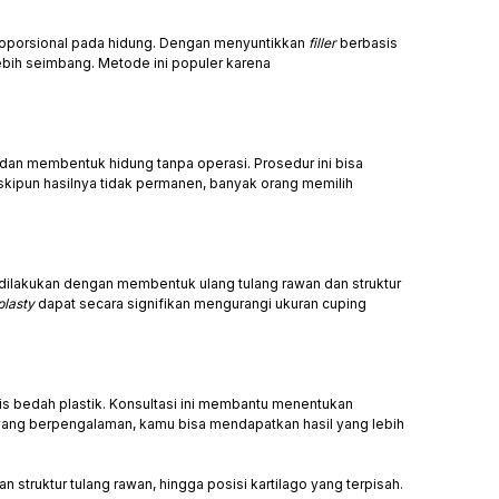
roporsional pada hidung. Dengan menyuntikkan
filler
berbasis
ebih seimbang. Metode ini populer karena
an membentuk hidung tanpa operasi. Prosedur ini bisa
eskipun hasilnya tidak permanen, banyak orang memilih
ni dilakukan dengan membentuk ulang tulang rawan dan struktur
plasty
dapat secara signifikan mengurangi ukuran cuping
is bedah plastik. Konsultasi ini membantu menentukan
yang berpengalaman, kamu bisa mendapatkan hasil yang lebih
 struktur tulang rawan, hingga posisi kartilago yang terpisah.