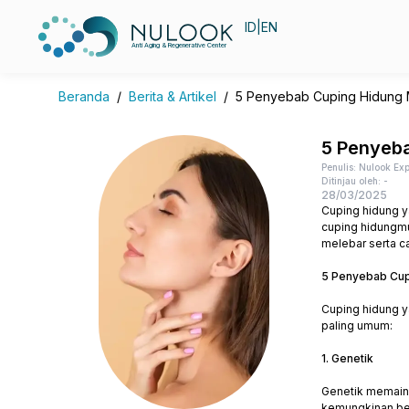
ID
|
EN
Anti Aging & Regenerative Center
Beranda
/
Berita & Artikel
/
5 Penyebab Cuping Hidung 
5 Penyeb
Penulis: Nulook Exp
Ditinjau oleh: -
28/03/2025
Cuping hidung y
cuping hidungmu
melebar serta c
5 Penyebab Cup
Cuping hidung y
paling umum:
1. Genetik
Genetik memaink
kemungkinan bes