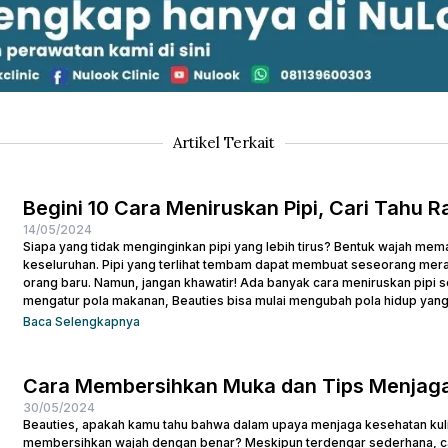
Artikel Terkait
Begini 10 Cara Meniruskan Pipi, Cari Tahu Ra
14/05/2024
Siapa yang tidak menginginkan pipi yang lebih tirus? Bentuk wajah m
keseluruhan. Pipi yang terlihat tembam dapat membuat seseorang meras
orang baru. Namun, jangan khawatir! Ada banyak cara meniruskan pipi 
mengatur pola makanan, Beauties bisa mulai mengubah pola hidup yang
pipi. Tentu masih ada cara lainnya untuk membuat...
Baca Selengkapnya
Cara Membersihkan Muka dan Tips Menjaga
30/05/2024
Beauties, apakah kamu tahu bahwa dalam upaya menjaga kesehatan kulit
membersihkan wajah dengan benar? Meskipun terdengar sederhana, ca