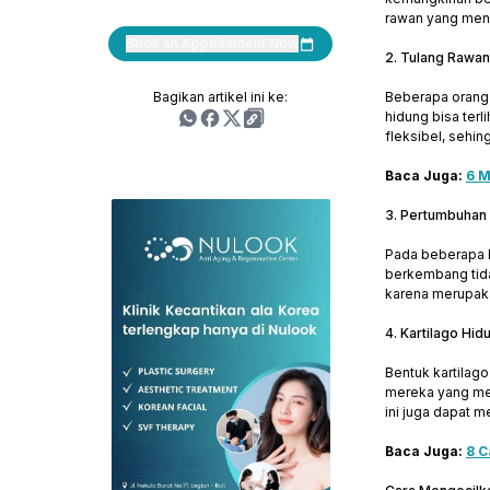
rawan yang mend
Book an Appointment Now
2. Tulang Rawa
Bagikan artikel ini ke:
Beberapa orang 
hidung bisa terl
fleksibel, sehi
Baca Juga:
6 
3. Pertumbuhan
Pada beberapa k
berkembang tidak
karena merupaka
4. Kartilago Hi
Bentuk kartilag
mereka yang mem
ini juga dapat 
Baca Juga:
8 C