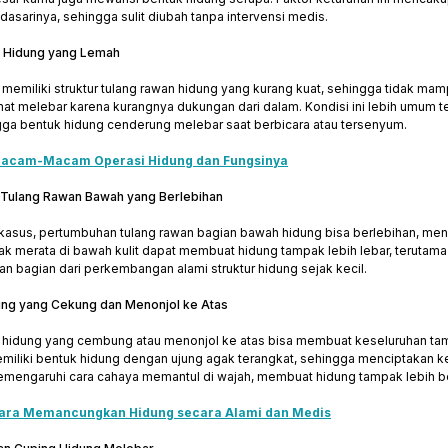
asarinya, sehingga sulit diubah tanpa intervensi medis.
n Hidung yang Lemah
memiliki struktur tulang rawan hidung yang kurang kuat, sehingga tidak m
ihat melebar karena kurangnya dukungan dari dalam. Kondisi ini lebih umum t
ngga bentuk hidung cenderung melebar saat berbicara atau tersenyum.
Macam-Macam Operasi Hidung dan Fungsinya
 Tulang Rawan Bawah yang Berlebihan
asus, pertumbuhan tulang rawan bagian bawah hidung bisa berlebihan, meny
 merata di bawah kulit dapat membuat hidung tampak lebih lebar, terutama pad
n bagian dari perkembangan alami struktur hidung sejak kecil.
dung yang Cekung dan Menonjol ke Atas
o hidung yang cembung atau menonjol ke atas bisa membuat keseluruhan tampi
iliki bentuk hidung dengan ujung agak terangkat, sehingga menciptakan kesa
memengaruhi cara cahaya memantul di wajah, membuat hidung tampak lebih be
ara Memancungkan Hidung secara Alami dan Medis