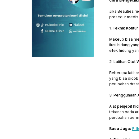
Cara Mengecilk
Jika Beauties m
prosedur medis.
1. Teknik Kontu
Makeup bisa men
ilusi hidung ya
efek hidung yang
2. Latihan Otot 
Beberapa latiha
yang bisa dicob
perubahan drasti
3. Penggunaan A
Alat penjepit h
tekanan pada ar
perubahan perma
Baca Juga:
Fil