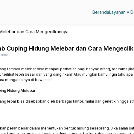
Beranda
Layanan
D
Melebar dan Cara Mengecilkannya
ab Cuping Hidung Melebar dan Cara Mengecil
ertise
ang tampak melebar bisa menjadi perhatian bagi banyak orang, terutama ji
 terlihat lebih besar dari yang diinginkan? Atau mungkin kamu ingin tahu ap
ara mengatasinya di bawah ini!
ing Hidung Melebar
ang lebar bisa disebabkan oleh berbagai faktor, mulai dari genetik hingga s
an peran besar dalam menentukan bentuk hidung seseorang. Jika salah satu
ar kamu juga mewarisi bentuk hidung serupa. Faktor keturunan ini mencakup 