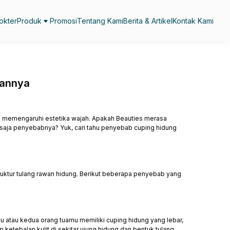
okter
Produk
Promosi
Tentang Kami
Berita & Artikel
Kontak Kami
kannya
ka memengaruhi estetika wajah. Apakah Beauties merasa
a saja penyebabnya? Yuk, cari tahu penyebab cuping hidung
truktur tulang rawan hidung. Berikut beberapa penyebab yang
 atau kedua orang tuamu memiliki cuping hidung yang lebar,
ketebalan kulit di sekitar ujung hidung dan bentuk tulang