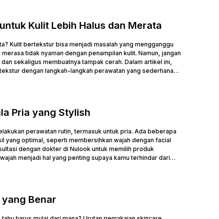
untuk Kulit Lebih Halus dan Merata
ta? Kulit bertekstur bisa menjadi masalah yang mengganggu
merasa tidak nyaman dengan penampilan kulit. Namun, jangan
f dan sekaligus membuatnya tampak cerah. Dalam artikel ini,
tekstur dengan langkah-langkah perawatan yang sederhana
.
la Pria yang Stylish
melakukan perawatan rutin, termasuk untuk pria. Ada beberapa
sil yang optimal, seperti membersihkan wajah dengan facial
ultasi dengan dokter di Nulook untuk memilih produk
wajah menjadi hal yang penting supaya kamu terhindar dari
 yang Benar
 tahu harus mulai dari mana? Urutan pemakaian skincare