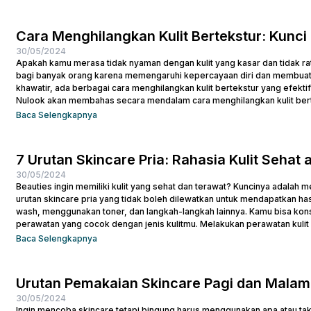
Cara Menghilangkan Kulit Bertekstur: Kunci 
30/05/2024
Apakah kamu merasa tidak nyaman dengan kulit yang kasar dan tidak ra
bagi banyak orang karena memengaruhi kepercayaan diri dan membuat 
khawatir, ada berbagai cara menghilangkan kulit bertekstur yang efekti
Nulook akan membahas secara mendalam cara menghilangkan kulit ber
namun efektif. Dari penggunaan produk yang sesuai hingga perawatan..
Baca Selengkapnya
7 Urutan Skincare Pria: Rahasia Kulit Sehat a
30/05/2024
Beauties ingin memiliki kulit yang sehat dan terawat? Kuncinya adalah 
urutan skincare pria yang tidak boleh dilewatkan untuk mendapatkan ha
wash, menggunakan toner, dan langkah-langkah lainnya. Kamu bisa kons
perawatan yang cocok dengan jenis kulitmu. Melakukan perawatan kulit 
jerawat dan kulit tampak lebih cerah. Apalagi...
Baca Selengkapnya
Urutan Pemakaian Skincare Pagi dan Malam
30/05/2024
Ingin mencoba skincare tetapi bingung harus menggunakan apa atau tak