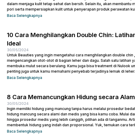
dalam menjaga kulit tetap sehat dan bersih. Selain itu, akan membant
pori serta mempersiapkan kulit untuk penyerapan produk perawatan kulit
efektif dan praktis, terutama untuk menghapus makeup dan kotoran saat
Baca Selengkapnya
10 Cara Menghilangkan Double Chin: Latiha
Ideal
30/05/2024
Untuk Beauties yang ingin mengetahui cara menghilangkan double chin
mengencangkan otot-otot di bagian leher dan dagu. Salah satu latihan
membuka mulut secara berulang. Kamu juga bisa treatment di Nulook un
penting juga untuk kamu memahami penyebab terjadinya lemak di leher. 
Penyebab Double Chin Penyebab...
Baca Selengkapnya
8 Cara Memancungkan Hidung secara Alami
30/05/2024
Ingin memiliki hidung yang mancung tanpa harus melalui prosedur bedah
hidung mancung secara alami dan medis yang bisa kamu coba. Mulai dar
hingga prosedur medis yang lebih canggih, pilihan ada di tanganmu. Ar
membentuk hidung yang indah dan proporsional. Yuk, temukan cara ter
yang...
Baca Selengkapnya