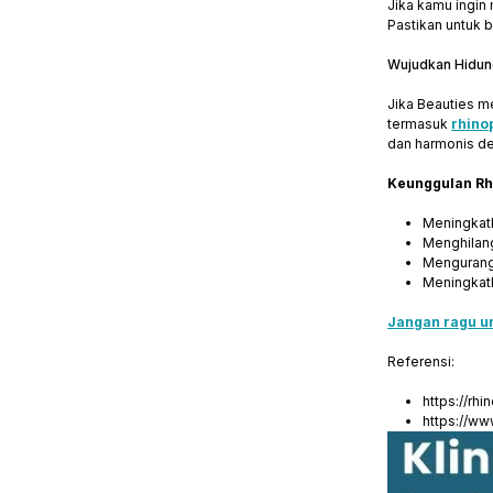
Jika kamu ingin
Pastikan untuk 
Wujudkan Hidung
Jika Beauties m
termasuk
rhino
dan harmonis d
Keunggulan Rhi
Meningkatk
Menghilang
Mengurangi
Meningkatk
Jangan ragu u
Referensi:
https://rh
https://w