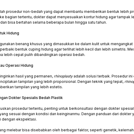
dalah prosedur non-bedah yang dapat membantu memberikan bentuk lebih p
 ke bagian tertentu, dokter dapat menyesuaikan kontur hidung agar tampak l
e
dan bisa bertahan selama beberapa bulan hingga satu tahun.
ntuk Hidung
unakan benang khusus yang dimasukkan ke dalam kulit untuk mengangkat d
baiki bentuk cuping hidung agar terlihat lebih kecil dan lebih simetris. M
na lebih cepat pulih dibandingkan operasi bedah.
atau Operasi Hidung
inginkan hasil yang permanen,
rhinoplasty
adalah solusi terbaik. Prosedur i
nciptakan tampilan yang lebih proporsional. Dengan teknik yang tepat,
rhino
erikan tampilan yang lebih estetis.
ngan Dokter Spesialis Bedah Plastik
kan prosedur tertentu, penting untuk berkonsultasi dengan dokter spesial
yang sesuai dengan kondisi dan keinginanmu. Dengan panduan dari dokter 
i dengan ekspektasi.
ang melebar bisa disebabkan oleh berbagai faktor, seperti genetik, kelemahan