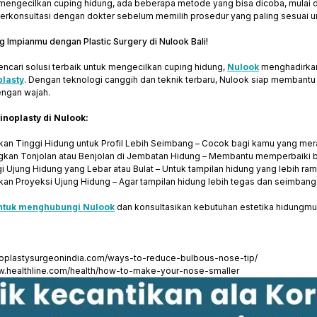
 mengecilkan cuping hidung, ada beberapa metode yang bisa dicoba, mulai d
berkonsultasi dengan dokter sebelum memilih prosedur yang paling sesuai 
 Impianmu dengan Plastic Surgery di Nulook Bali!
encari solusi terbaik untuk mengecilkan cuping hidung,
Nulook
menghadirka
plasty
. Dengan teknologi canggih dan teknik terbaru, Nulook siap membant
engan wajah.
noplasty di Nulook:
an Tinggi Hidung untuk Profil Lebih Seimbang – Cocok bagi kamu yang meras
kan Tonjolan atau Benjolan di Jembatan Hidung – Membantu memperbaiki ben
 Ujung Hidung yang Lebar atau Bulat – Untuk tampilan hidung yang lebih ram
an Proyeksi Ujung Hidung – Agar tampilan hidung lebih tegas dan seimbang
ntuk menghubungi Nulook
dan konsultasikan kebutuhan estetika hidungmu
inoplastysurgeonindia.com/ways-to-reduce-bulbous-nose-tip/
ww.healthline.com/health/how-to-make-your-nose-smaller