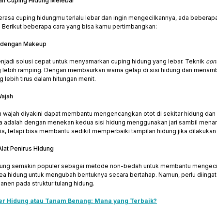
an Cuping Hidung Melebar
erasa cuping hidungmu terlalu lebar dan ingin mengecilkannya, ada beberapa
 Berikut beberapa cara yang bisa kamu pertimbangkan:
r dengan Makeup
jadi solusi cepat untuk menyamarkan cuping hidung yang lebar. Teknik
con
ng lebih ramping. Dengan membaurkan warna gelap di sisi hidung dan menam
 lebih tirus dalam hitungan menit.
Wajah
n wajah diyakini dapat membantu mengencangkan otot di sekitar hidung dan m
a adalah dengan menekan kedua sisi hidung menggunakan jari sambil menari
s, tetapi bisa membantu sedikit memperbaiki tampilan hidung jika dilakukan 
lat Penirus Hidung
idung semakin populer sebagai metode non-bedah untuk membantu mengecilk
ea hidung untuk mengubah bentuknya secara bertahap. Namun, perlu diingat
nen pada struktur tulang hidung.
ler Hidung atau Tanam Benang: Mana yang Terbaik?