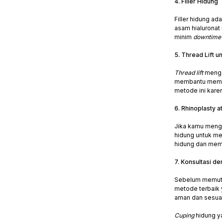
4. Filler Hidung
Filler hidung a
asam hialuronat
minim
downtim
5. Thread Lift u
Thread lift
mengg
membantu memper
metode ini kare
6. Rhinoplasty 
Jika kamu meng
hidung untuk me
hidung dan memb
7. Konsultasi de
Sebelum memutus
metode terbaik 
aman dan sesua
Cuping
hidung y