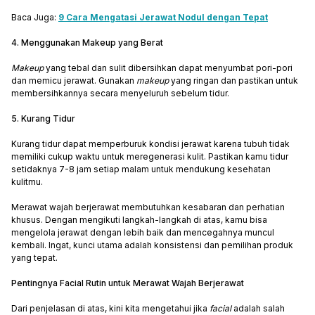
Baca Juga:
9 Cara Mengatasi Jerawat Nodul dengan Tepat
4. Menggunakan Makeup yang Berat
Makeup
yang tebal dan sulit dibersihkan dapat menyumbat pori-pori
dan memicu jerawat. Gunakan
makeup
yang ringan dan pastikan untuk
membersihkannya secara menyeluruh sebelum tidur.
5. Kurang Tidur
Kurang tidur dapat memperburuk kondisi jerawat karena tubuh tidak
memiliki cukup waktu untuk meregenerasi kulit. Pastikan kamu tidur
setidaknya 7-8 jam setiap malam untuk mendukung kesehatan
kulitmu.
Merawat wajah berjerawat membutuhkan kesabaran dan perhatian
khusus. Dengan mengikuti langkah-langkah di atas, kamu bisa
mengelola jerawat dengan lebih baik dan mencegahnya muncul
kembali. Ingat, kunci utama adalah konsistensi dan pemilihan produk
yang tepat.
Pentingnya Facial Rutin untuk Merawat Wajah Berjerawat
Dari penjelasan di atas, kini kita mengetahui jika
facial
adalah salah