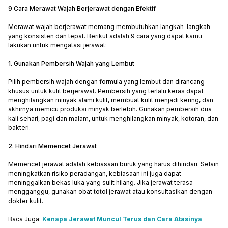
9 Cara Merawat Wajah Berjerawat dengan Efektif
Merawat wajah berjerawat memang membutuhkan langkah-langkah
yang konsisten dan tepat. Berikut adalah 9 cara yang dapat kamu
lakukan untuk mengatasi jerawat:
1. Gunakan Pembersih Wajah yang Lembut
Pilih pembersih wajah dengan formula yang lembut dan dirancang
khusus untuk kulit berjerawat. Pembersih yang terlalu keras dapat
menghilangkan minyak alami kulit, membuat kulit menjadi kering, dan
akhirnya memicu produksi minyak berlebih. Gunakan pembersih dua
kali sehari, pagi dan malam, untuk menghilangkan minyak, kotoran, dan
bakteri.
2. Hindari Memencet Jerawat
Memencet jerawat adalah kebiasaan buruk yang harus dihindari. Selain
meningkatkan risiko peradangan, kebiasaan ini juga dapat
meninggalkan bekas luka yang sulit hilang. Jika jerawat terasa
mengganggu, gunakan obat totol jerawat atau konsultasikan dengan
dokter kulit.
Baca Juga:
Kenapa Jerawat Muncul Terus dan Cara Atasinya