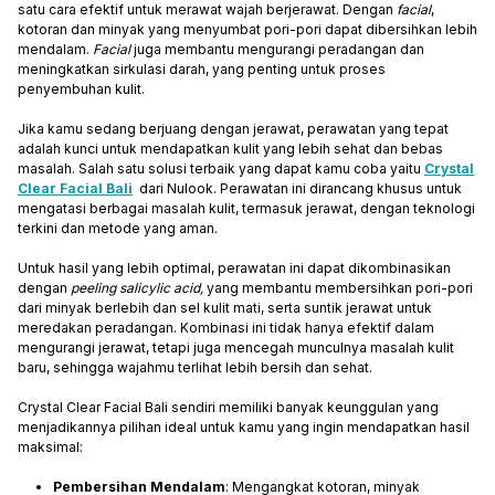
satu cara efektif untuk merawat wajah berjerawat. Dengan
facial
,
kotoran dan minyak yang menyumbat pori-pori dapat dibersihkan lebih
mendalam.
Facial
juga membantu mengurangi peradangan dan
meningkatkan sirkulasi darah, yang penting untuk proses
penyembuhan kulit.
Jika kamu sedang berjuang dengan jerawat, perawatan yang tepat
adalah kunci untuk mendapatkan kulit yang lebih sehat dan bebas
masalah. Salah satu solusi terbaik yang dapat kamu coba yaitu
Crystal
Clear Facial Bali
dari Nulook. Perawatan ini dirancang khusus untuk
mengatasi berbagai masalah kulit, termasuk jerawat, dengan teknologi
terkini dan metode yang aman.
Untuk hasil yang lebih optimal, perawatan ini dapat dikombinasikan
dengan
peeling salicylic acid,
yang membantu membersihkan pori-pori
dari minyak berlebih dan sel kulit mati, serta suntik jerawat untuk
meredakan peradangan. Kombinasi ini tidak hanya efektif dalam
mengurangi jerawat, tetapi juga mencegah munculnya masalah kulit
baru, sehingga wajahmu terlihat lebih bersih dan sehat.
Crystal Clear Facial Bali sendiri memiliki banyak keunggulan yang
menjadikannya pilihan ideal untuk kamu yang ingin mendapatkan hasil
maksimal:
Pembersihan Mendalam
: Mengangkat kotoran, minyak