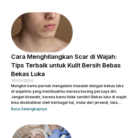
bertanya-tanya apakah semua produk skincare bisa dipakai
tanpa urutan atau tidak. Pasalnya semua isi produk terlihat
serupa, terlepas dari kemasan di bagian luarnya. Sebelum
salah langkah, Nulook sudah menyiapkan informasi lengkap
mengenai...
Cara Menghilangkan Scar di Wajah:
Tips Terbaik untuk Kulit Bersih Bebas
Bekas Luka
30/05/2024
Mungkin kamu pernah mengalami masalah dengan bekas luka
di wajahmu yang membuatmu merasa kurang percaya diri.
Jangan khawatir, karena kamu tidak sendiri! Bekas luka di wajah
bisa disebabkan oleh berbagai hal, mulai dari jerawat, luka
bakar, hingga bekas operasi. Ada banyak cara menghilangkan
Baca Selengkapnya
scar di wajah agar beauties bisa kembali menguasai
kepercayaan diri seperti semula. Artikel ini akan membantu
beauties mengetahui cara terbaik menghilangkan bekas luka
agar kamu bisa kembali memiliki kulit yang mulus dan percaya...