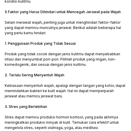
kondisi kulitmu.
5 Faktor yang Harus Dihindari untuk Mencegah Jerawat pada Wajah
Selain merawat wajah, penting juga untuk menghindari faktor-faktor
yang dapat memicu munculnya jerawat. Berikut adalah beberapa hal
yang perlu kamu hindari:
1. Penggunaan Produk yang Tidak Sesuai
Produk yang tidak cocok dengan jenis kulitmu dapat menyebabkan
iritasi dan menyumbat pori-pori. Pilihlah produk yang ringan, non-
komedogenik, dan sesuai dengan jenis kulitmu.
2. Terlalu Sering Menyentuh Wajah
Kebiasaan menyentuh wajah, apalagi dengan tangan yang kotor, dapat
memindahkan bakteri ke kulit wajah. Hal ini dapat memperparah
jerawat atau memicu jerawat baru.
3. Stres yang Berlebihan
Stres dapat memicu produksi hormon kortisol, yang pada akhirnya
meningkatkan produksi minyak di kulit. Temukan cara efektif untuk
mengelola stres, seperti olahraga, yoga, atau meditasi.