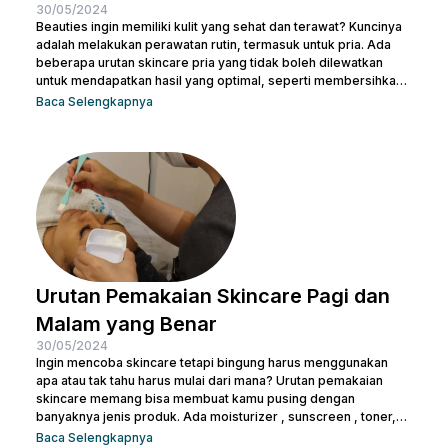
30/05/2024
Beauties ingin memiliki kulit yang sehat dan terawat? Kuncinya
adalah melakukan perawatan rutin, termasuk untuk pria. Ada
beberapa urutan skincare pria yang tidak boleh dilewatkan
untuk mendapatkan hasil yang optimal, seperti membersihkan
wajah dengan facial wash, menggunakan toner, dan langkah-
Baca Selengkapnya
langkah lainnya. Kamu bisa konsultasi dengan dokter di Nulook
untuk memilih produk perawatan yang cocok dengan jenis
kulitmu. Melakukan perawatan kulit wajah menjadi hal yang
penting supaya kamu terhindar dari jerawat dan kulit tampak
lebih cerah. Apalagi...
Urutan Pemakaian Skincare Pagi dan
Malam yang Benar
30/05/2024
Ingin mencoba skincare tetapi bingung harus menggunakan
apa atau tak tahu harus mulai dari mana? Urutan pemakaian
skincare memang bisa membuat kamu pusing dengan
banyaknya jenis produk. Ada moisturizer , sunscreen , toner,
essence , dan masih banyak lagi. Tak heran juga kalau kamu
Baca Selengkapnya