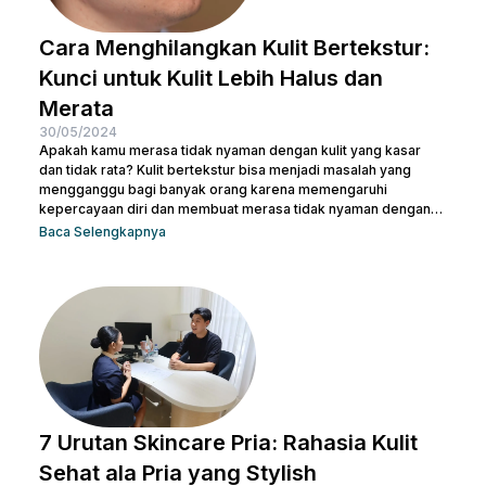
Cara Menghilangkan Kulit Bertekstur:
Kunci untuk Kulit Lebih Halus dan
Merata
30/05/2024
Apakah kamu merasa tidak nyaman dengan kulit yang kasar
dan tidak rata? Kulit bertekstur bisa menjadi masalah yang
mengganggu bagi banyak orang karena memengaruhi
kepercayaan diri dan membuat merasa tidak nyaman dengan
penampilan kulit. Namun, jangan khawatir, ada berbagai cara
Baca Selengkapnya
menghilangkan kulit bertekstur yang efektif dan sekaligus
membuatnya tampak cerah. Dalam artikel ini, Nulook akan
membahas secara mendalam cara menghilangkan kulit
bertekstur dengan langkah-langkah perawatan yang
sederhana namun efektif. Dari penggunaan produk yang sesuai
hingga perawatan...
7 Urutan Skincare Pria: Rahasia Kulit
Sehat ala Pria yang Stylish