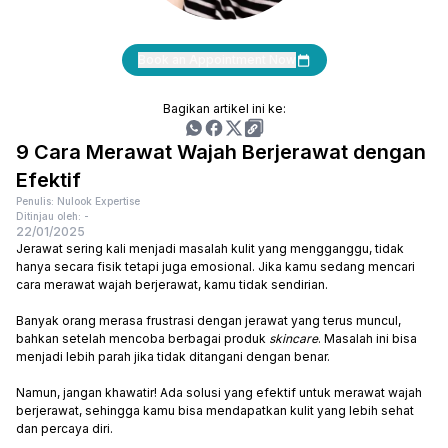
Book an Appointment Now
Bagikan artikel ini ke:
9 Cara Merawat Wajah Berjerawat dengan
Efektif
Penulis: Nulook Expertise
Ditinjau oleh: -
22/01/2025
Jerawat sering kali menjadi masalah kulit yang mengganggu, tidak
hanya secara fisik tetapi juga emosional. Jika kamu sedang mencari
cara merawat wajah berjerawat, kamu tidak sendirian.
Banyak orang merasa frustrasi dengan jerawat yang terus muncul,
bahkan setelah mencoba berbagai produk
skincare
. Masalah ini bisa
menjadi lebih parah jika tidak ditangani dengan benar.
Namun, jangan khawatir! Ada solusi yang efektif untuk merawat wajah
berjerawat, sehingga kamu bisa mendapatkan kulit yang lebih sehat
dan percaya diri.