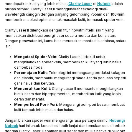
mendapatkan kulit yang lebih mulus,
Clarity Laser
di
Nulook
adalah
pilihan terbaik. Clarity Laser II menggunakan teknologi dual-
wavelength canggih dengan panjang gelombang 755nm dan 1064nm,
memberikan solusi optimal untuk masalah kulit, termasuk spider vein.
Clarity Laser II dilengkapi dengan fitur inovatif IntelliTrak™, yang
memastikan distribusi energi laser secara merata dan konsisten.
Dengan perawatan ini, kamu bisa merasakan manfaat luar biasa, antara
lain:
Mengatasi Spider Vein:
Clarity Laser II efektif untuk
menghilangkan spider vein, memberikan kulit yang lebih halus
dan bebas noda.
Peremajaan Kulit:
Teknologi ini merangsang produksi kolagen
dan elastin, membantu mengurangi tanda-tanda penuaan seperti
garis halus dan kerutan.
Mencerahkan Kulit:
Clarity Laser II membantu menghilangkan
bintik hitam dan hiperpigmentasi, memberikan kulit yang lebih
cerah dan merata.
Memperkecil Pori-Pori:
Mengurangi pori-pori besar, membuat
kulit tampak lebih mulus dan halus.
Jangan biarkan spider vein mengurangi rasa percaya dirimu.
Hubungi
Nulook
hari ini untuk konsultasi lebih lanjut dan temukan solusi terbaik
dengan Clarity Laser. Dapatkan kulit sehat dan mulus hanya di Nulook!