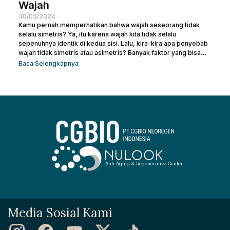
Wajah
30/05/2024
Kamu pernah memperhatikan bahwa wajah seseorang tidak
selalu simetris? Ya, itu karena wajah kita tidak selalu
sepenuhnya identik di kedua sisi. Lalu, kira-kira apa penyebab
wajah tidak simetris atau asimetris? Banyak faktor yang bisa
memengaruhi simetri wajah, mulai dari genetika, gaya hidup,
Baca Selengkapnya
hingga kebiasaan sehari-hari. Sebenarnya, sedikit
ketidaksimetrisan itu wajar dan sering kali tidak terlalu
mencolok. Namun, bagi beberapa orang, perbedaan yang lebih
mencolok dapat membuatnya merasa tidak percaya diri. Jadi,
mari kita telusuri apa saja...
Anti Aging & Regenerative Center
Media Sosial Kami