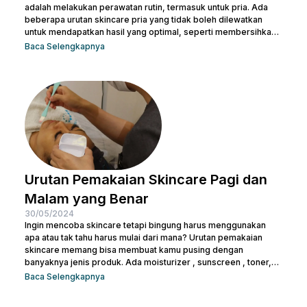
adalah melakukan perawatan rutin, termasuk untuk pria. Ada
beberapa urutan skincare pria yang tidak boleh dilewatkan
untuk mendapatkan hasil yang optimal, seperti membersihkan
wajah dengan facial wash, menggunakan toner, dan langkah-
Baca Selengkapnya
langkah lainnya. Kamu bisa konsultasi dengan dokter di Nulook
untuk memilih produk perawatan yang cocok dengan jenis
kulitmu. Melakukan perawatan kulit wajah menjadi hal yang
penting supaya kamu terhindar dari jerawat dan kulit tampak
lebih cerah. Apalagi...
Urutan Pemakaian Skincare Pagi dan
Malam yang Benar
30/05/2024
Ingin mencoba skincare tetapi bingung harus menggunakan
apa atau tak tahu harus mulai dari mana? Urutan pemakaian
skincare memang bisa membuat kamu pusing dengan
banyaknya jenis produk. Ada moisturizer , sunscreen , toner,
essence , dan masih banyak lagi. Tak heran juga kalau kamu
Baca Selengkapnya
bertanya-tanya apakah semua produk skincare bisa dipakai
tanpa urutan atau tidak. Pasalnya semua isi produk terlihat