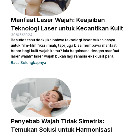
Manfaat Laser Wajah: Keajaiban
Teknologi Laser untuk Kecantikan Kulit
30/05/2024
Beauties tahu tidak jika bahwa teknologi laser bukan hanya
untuk film-film fiksi ilmiah, tapi juga bisa membawa manfaat
besar bagi kulit wajah kamu? lalu bagaimana dengan manfaat
laser wajah? laser wajah bukan lagi rahasia eksklusif para
selebriti atau ahli kecantikan. Ini adalah solusi modern yang
Baca Selengkapnya
semakin populer untuk menangani berbagai masalah kulit,
mulai dari jerawat, bekas luka, hingga tanda-tanda penuaan.
Jadi, jika kamu ingin memperbaiki tekstur kulit, menghilangkan
noda, atau meremajakan kulit tanpa harus melewati prosedur...
Penyebab Wajah Tidak Simetris:
Temukan Solusi untuk Harmonisasi