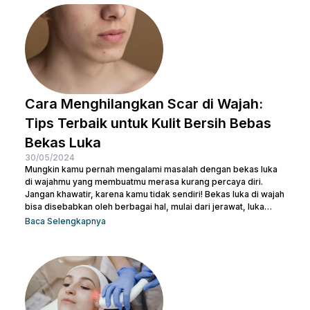
serupa, terlepas dari kemasan di bagian luarnya. Sebelum
salah langkah, Nulook sudah menyiapkan informasi lengkap
mengenai...
Cara Menghilangkan Scar di Wajah:
Tips Terbaik untuk Kulit Bersih Bebas
Bekas Luka
30/05/2024
Mungkin kamu pernah mengalami masalah dengan bekas luka
di wajahmu yang membuatmu merasa kurang percaya diri.
Jangan khawatir, karena kamu tidak sendiri! Bekas luka di wajah
bisa disebabkan oleh berbagai hal, mulai dari jerawat, luka
bakar, hingga bekas operasi. Ada banyak cara menghilangkan
Baca Selengkapnya
scar di wajah agar beauties bisa kembali menguasai
kepercayaan diri seperti semula. Artikel ini akan membantu
beauties mengetahui cara terbaik menghilangkan bekas luka
agar kamu bisa kembali memiliki kulit yang mulus dan percaya...