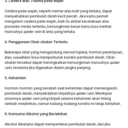
3. Cedera atau Trauma pada Wajah
Cedera pada wajah, seperti memar atau kulit yang terluka, dapat
menyebabkan pembuluh darah kecil pecah. Jika kamu pernah
mengalami cedera pada wajah, baik itu akibat kecelakaan atau
prosedur medis tertentu, kemungkinan besar kamu bisa melihat
munculnya
spider vein
di area yang terluka.
4. Penggunaan Obat-obatan Tertentu
Beberapa obat yang mengandung steroid topikal, hormon perempuan,
atau
vasodilator
bisa memperburuk kondisi pembuluh darah. Obat-
obatan tersebut dapat meningkatkan kemungkinan munculnya
spider
vein
, terutama jika digunakan dalam jangka panjang.
5. Kehamilan
Hormon-hormon yang berubah saat kehamilan dapat memengaruhi
pembuluh darah, menyebabkan terjadinya
spider vein
. Meskipun
umumnya
spider vein
yang terjadi selama kehamilan akan hilang
setelah melahirkan, namun kadang-kadang kondisi ini tetap bertahan.
6. Konsumsi Alkohol yang Berlebihan
Alkohol diketahui dapat memperlebar pembuluh darah, dan jika