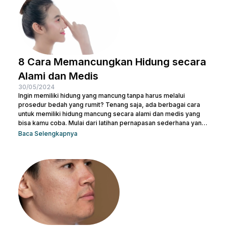
Chin Penyebab...
8 Cara Memancungkan Hidung secara
Alami dan Medis
30/05/2024
Ingin memiliki hidung yang mancung tanpa harus melalui
prosedur bedah yang rumit? Tenang saja, ada berbagai cara
untuk memiliki hidung mancung secara alami dan medis yang
bisa kamu coba. Mulai dari latihan pernapasan sederhana yang
bisa dilakukan di rumah hingga prosedur medis yang lebih
Baca Selengkapnya
canggih, pilihan ada di tanganmu. Artikel ini akan membahas
berbagai metode yang efektif untuk membentuk hidung yang
indah dan proporsional. Yuk, temukan cara terbaik yang sesuai
dengan kebutuhanmu dan raih penampilan yang...