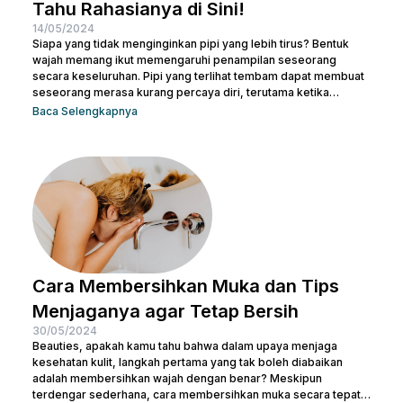
Tahu Rahasianya di Sini!
14/05/2024
Siapa yang tidak menginginkan pipi yang lebih tirus? Bentuk
wajah memang ikut memengaruhi penampilan seseorang
secara keseluruhan. Pipi yang terlihat tembam dapat membuat
seseorang merasa kurang percaya diri, terutama ketika
berfoto atau bertemu orang baru. Namun, jangan khawatir! Ada
Baca Selengkapnya
banyak cara meniruskan pipi secara alami yang bisa dicoba.
Sesederhana berolahraga dan mengatur pola makanan,
Beauties bisa mulai mengubah pola hidup yang lebih sehat
untuk menjaga kesehatan sekaligus meniruskan pipi. Tentu
masih ada cara lainnya untuk membuat...
Cara Membersihkan Muka dan Tips
Menjaganya agar Tetap Bersih
30/05/2024
Beauties, apakah kamu tahu bahwa dalam upaya menjaga
kesehatan kulit, langkah pertama yang tak boleh diabaikan
adalah membersihkan wajah dengan benar? Meskipun
terdengar sederhana, cara membersihkan muka secara tepat