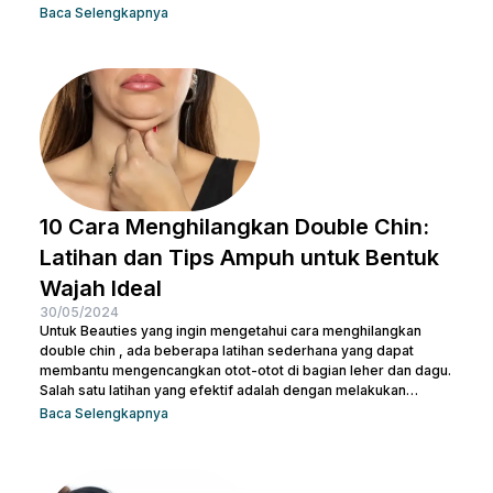
memiliki peran krusial dalam menjaga kulit tetap sehat dan
Baca Selengkapnya
bersih. Selain itu, akan membantu mengangkat kotoran dan
sisa-sisa makeup dan membuka pori-pori serta
mempersiapkan kulit untuk penyerapan produk perawatan kulit
selanjutnya. Micellar water adalah pilihan pembersih yang
efektif dan praktis, terutama untuk menghapus makeup dan
kotoran saat...
10 Cara Menghilangkan Double Chin:
Latihan dan Tips Ampuh untuk Bentuk
Wajah Ideal
30/05/2024
Untuk Beauties yang ingin mengetahui cara menghilangkan
double chin , ada beberapa latihan sederhana yang dapat
membantu mengencangkan otot-otot di bagian leher dan dagu.
Salah satu latihan yang efektif adalah dengan melakukan
gerakan menutup dan membuka mulut secara berulang. Kamu
Baca Selengkapnya
juga bisa treatment di Nulook untuk hasil yang lebih optimal.
Sebelum melakukan keduanya, penting juga untuk kamu
memahami penyebab terjadinya lemak di leher. Kalau begitu,
simak penjelasan lengkapnya di bawah ini. 5 Penyebab Double