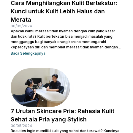
Cara Menghilangkan Kulit Bertekstur:
Kunci untuk Kulit Lebih Halus dan
Merata
30/05/2024
Apakah kamu merasa tidak nyaman dengan kulit yang kasar
dan tidak rata? Kulit bertekstur bisa menjadi masalah yang
mengganggu bagi banyak orang karena memengaruhi
kepercayaan diri dan membuat merasa tidak nyaman dengan
penampilan kulit. Namun, jangan khawatir, ada berbagai cara
Baca Selengkapnya
menghilangkan kulit bertekstur yang efektif dan sekaligus
membuatnya tampak cerah. Dalam artikel ini, Nulook akan
membahas secara mendalam cara menghilangkan kulit
bertekstur dengan langkah-langkah perawatan yang
sederhana namun efektif. Dari penggunaan produk yang sesuai
hingga perawatan...
7 Urutan Skincare Pria: Rahasia Kulit
Sehat ala Pria yang Stylish
30/05/2024
Beauties ingin memiliki kulit yang sehat dan terawat? Kuncinya