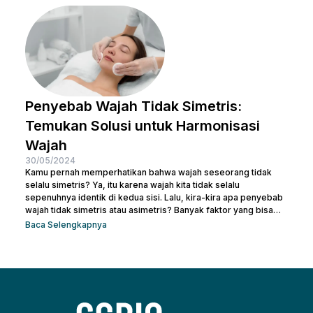
Jadi, jika kamu ingin memperbaiki tekstur kulit, menghilangkan
noda, atau meremajakan kulit tanpa harus melewati prosedur...
Penyebab Wajah Tidak Simetris:
Temukan Solusi untuk Harmonisasi
Wajah
30/05/2024
Kamu pernah memperhatikan bahwa wajah seseorang tidak
selalu simetris? Ya, itu karena wajah kita tidak selalu
sepenuhnya identik di kedua sisi. Lalu, kira-kira apa penyebab
wajah tidak simetris atau asimetris? Banyak faktor yang bisa
memengaruhi simetri wajah, mulai dari genetika, gaya hidup,
Baca Selengkapnya
hingga kebiasaan sehari-hari. Sebenarnya, sedikit
ketidaksimetrisan itu wajar dan sering kali tidak terlalu
mencolok. Namun, bagi beberapa orang, perbedaan yang lebih
mencolok dapat membuatnya merasa tidak percaya diri. Jadi,
mari kita telusuri apa saja...