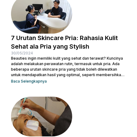
sederhana namun efektif. Dari penggunaan produk yang sesuai
hingga perawatan...
7 Urutan Skincare Pria: Rahasia Kulit
Sehat ala Pria yang Stylish
30/05/2024
Beauties ingin memiliki kulit yang sehat dan terawat? Kuncinya
adalah melakukan perawatan rutin, termasuk untuk pria. Ada
beberapa urutan skincare pria yang tidak boleh dilewatkan
untuk mendapatkan hasil yang optimal, seperti membersihkan
wajah dengan facial wash, menggunakan toner, dan langkah-
Baca Selengkapnya
langkah lainnya. Kamu bisa konsultasi dengan dokter di Nulook
untuk memilih produk perawatan yang cocok dengan jenis
kulitmu. Melakukan perawatan kulit wajah menjadi hal yang
penting supaya kamu terhindar dari jerawat dan kulit tampak
lebih cerah. Apalagi...