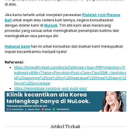
di atas.
Jika kamu tertarik untuk menjalani perawatan
Platelet-rich Plasma
Bali
untuk wajah atau cedera kulit lainnya, segera konsultasikan
dengan dokter kami di
Nulook
. Tim ahli kami akan merancang
prosedur yang sesuai untuk meningkatkan penampilan kulitmu dan
meningkatkan rasa percaya diri.
Hubungi kami
hari ini untuk konsultasi dan biarkan kami mewujudkan
impian kecantikanmu menjadi nyata!
Referensi:
https://tohealthyfeet.com/blog/Optimize+Your+PRP+Injection+Tr
eatment+With+These+Pre+And+Post+Care+Tips/59#:~:text=Avo
id%20applying%20ice%20or%20heat,least%20three%20days%2
0post%2Dprocedure
https://nkjinstitute.com/pre-and-post-prp/
Artikel Terkait