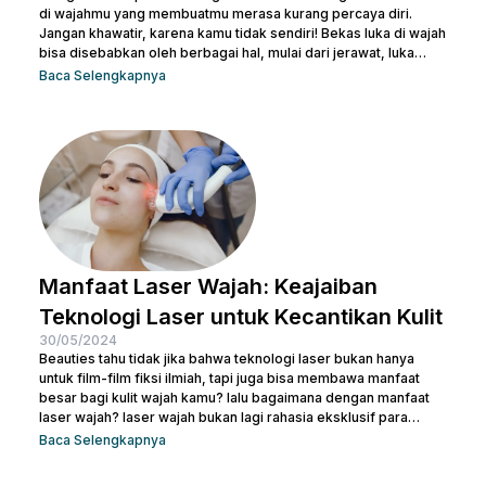
di wajahmu yang membuatmu merasa kurang percaya diri.
Jangan khawatir, karena kamu tidak sendiri! Bekas luka di wajah
bisa disebabkan oleh berbagai hal, mulai dari jerawat, luka
bakar, hingga bekas operasi. Ada banyak cara menghilangkan
Baca Selengkapnya
scar di wajah agar beauties bisa kembali menguasai
kepercayaan diri seperti semula. Artikel ini akan membantu
beauties mengetahui cara terbaik menghilangkan bekas luka
agar kamu bisa kembali memiliki kulit yang mulus dan percaya...
Manfaat Laser Wajah: Keajaiban
Teknologi Laser untuk Kecantikan Kulit
30/05/2024
Beauties tahu tidak jika bahwa teknologi laser bukan hanya
untuk film-film fiksi ilmiah, tapi juga bisa membawa manfaat
besar bagi kulit wajah kamu? lalu bagaimana dengan manfaat
laser wajah? laser wajah bukan lagi rahasia eksklusif para
selebriti atau ahli kecantikan. Ini adalah solusi modern yang
Baca Selengkapnya
semakin populer untuk menangani berbagai masalah kulit,
mulai dari jerawat, bekas luka, hingga tanda-tanda penuaan.