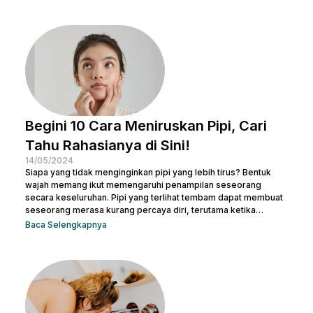
Begini 10 Cara Meniruskan Pipi, Cari
Tahu Rahasianya di Sini!
14/05/2024
Siapa yang tidak menginginkan pipi yang lebih tirus? Bentuk
wajah memang ikut memengaruhi penampilan seseorang
secara keseluruhan. Pipi yang terlihat tembam dapat membuat
seseorang merasa kurang percaya diri, terutama ketika
berfoto atau bertemu orang baru. Namun, jangan khawatir! Ada
Baca Selengkapnya
banyak cara meniruskan pipi secara alami yang bisa dicoba.
Sesederhana berolahraga dan mengatur pola makanan,
Beauties bisa mulai mengubah pola hidup yang lebih sehat
untuk menjaga kesehatan sekaligus meniruskan pipi. Tentu
masih ada cara lainnya untuk membuat...