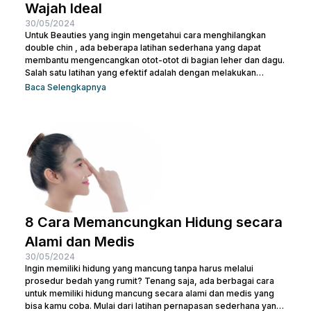
Wajah Ideal
30/05/2024
Untuk Beauties yang ingin mengetahui cara menghilangkan
double chin , ada beberapa latihan sederhana yang dapat
membantu mengencangkan otot-otot di bagian leher dan dagu.
Salah satu latihan yang efektif adalah dengan melakukan
gerakan menutup dan membuka mulut secara berulang. Kamu
Baca Selengkapnya
juga bisa treatment di Nulook untuk hasil yang lebih optimal.
Sebelum melakukan keduanya, penting juga untuk kamu
memahami penyebab terjadinya lemak di leher. Kalau begitu,
simak penjelasan lengkapnya di bawah ini. 5 Penyebab Double
Chin Penyebab...
8 Cara Memancungkan Hidung secara
Alami dan Medis
30/05/2024
Ingin memiliki hidung yang mancung tanpa harus melalui
prosedur bedah yang rumit? Tenang saja, ada berbagai cara
untuk memiliki hidung mancung secara alami dan medis yang
bisa kamu coba. Mulai dari latihan pernapasan sederhana yang