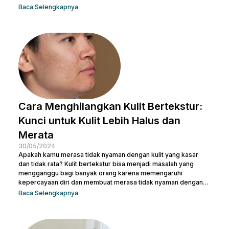
bisa dilakukan di rumah hingga prosedur medis yang lebih
Baca Selengkapnya
canggih, pilihan ada di tanganmu. Artikel ini akan membahas
berbagai metode yang efektif untuk membentuk hidung yang
indah dan proporsional. Yuk, temukan cara terbaik yang sesuai
dengan kebutuhanmu dan raih penampilan yang...
Cara Menghilangkan Kulit Bertekstur:
Kunci untuk Kulit Lebih Halus dan
Merata
30/05/2024
Apakah kamu merasa tidak nyaman dengan kulit yang kasar
dan tidak rata? Kulit bertekstur bisa menjadi masalah yang
mengganggu bagi banyak orang karena memengaruhi
kepercayaan diri dan membuat merasa tidak nyaman dengan
penampilan kulit. Namun, jangan khawatir, ada berbagai cara
Baca Selengkapnya
menghilangkan kulit bertekstur yang efektif dan sekaligus
membuatnya tampak cerah. Dalam artikel ini, Nulook akan
membahas secara mendalam cara menghilangkan kulit
bertekstur dengan langkah-langkah perawatan yang