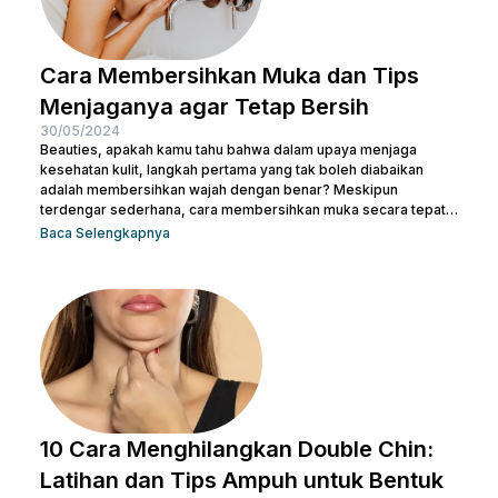
Cara Membersihkan Muka dan Tips
Menjaganya agar Tetap Bersih
30/05/2024
Beauties, apakah kamu tahu bahwa dalam upaya menjaga
kesehatan kulit, langkah pertama yang tak boleh diabaikan
adalah membersihkan wajah dengan benar? Meskipun
terdengar sederhana, cara membersihkan muka secara tepat
memiliki peran krusial dalam menjaga kulit tetap sehat dan
Baca Selengkapnya
bersih. Selain itu, akan membantu mengangkat kotoran dan
sisa-sisa makeup dan membuka pori-pori serta
mempersiapkan kulit untuk penyerapan produk perawatan kulit
selanjutnya. Micellar water adalah pilihan pembersih yang
efektif dan praktis, terutama untuk menghapus makeup dan
kotoran saat...
10 Cara Menghilangkan Double Chin:
Latihan dan Tips Ampuh untuk Bentuk