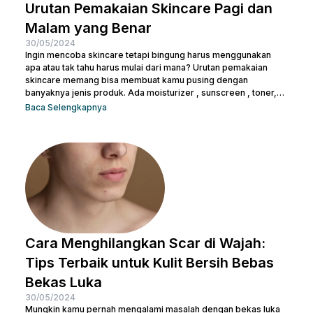
Urutan Pemakaian Skincare Pagi dan
Malam yang Benar
30/05/2024
Ingin mencoba skincare tetapi bingung harus menggunakan
apa atau tak tahu harus mulai dari mana? Urutan pemakaian
skincare memang bisa membuat kamu pusing dengan
banyaknya jenis produk. Ada moisturizer , sunscreen , toner,
essence , dan masih banyak lagi. Tak heran juga kalau kamu
Baca Selengkapnya
bertanya-tanya apakah semua produk skincare bisa dipakai
tanpa urutan atau tidak. Pasalnya semua isi produk terlihat
serupa, terlepas dari kemasan di bagian luarnya. Sebelum
salah langkah, Nulook sudah menyiapkan informasi lengkap
mengenai...
Cara Menghilangkan Scar di Wajah:
Tips Terbaik untuk Kulit Bersih Bebas
Bekas Luka
30/05/2024
Mungkin kamu pernah mengalami masalah dengan bekas luka