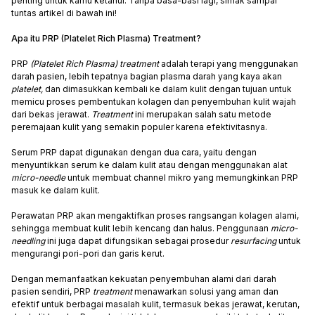
penting untuk kamu ketahui. Tanpa basa-basi lagi, simak sampai
tuntas artikel di bawah ini!
Apa itu PRP (Platelet Rich Plasma) Treatment?
PRP
(Platelet Rich Plasma) treatment
adalah terapi yang menggunakan
darah pasien, lebih tepatnya bagian plasma darah yang kaya akan
platelet,
dan dimasukkan kembali ke dalam kulit dengan tujuan untuk
memicu proses pembentukan kolagen dan penyembuhan kulit wajah
dari bekas jerawat.
Treatment
ini merupakan salah satu metode
peremajaan kulit yang semakin populer karena efektivitasnya.
Serum PRP dapat digunakan dengan dua cara, yaitu dengan
menyuntikkan serum ke dalam kulit atau dengan menggunakan alat
micro-needle
untuk membuat channel mikro yang memungkinkan PRP
masuk ke dalam kulit.
Perawatan PRP akan mengaktifkan proses rangsangan kolagen alami,
sehingga membuat kulit lebih kencang dan halus. Penggunaan
micro-
needling
ini juga dapat difungsikan sebagai prosedur
resurfacing
untuk
mengurangi pori-pori dan garis kerut.
Dengan memanfaatkan kekuatan penyembuhan alami dari darah
pasien sendiri, PRP
treatment
menawarkan solusi yang aman dan
efektif untuk berbagai masalah kulit, termasuk bekas jerawat, kerutan,