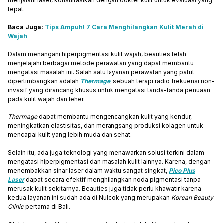
menjalani laser, konsultasikan dengan dokter kulit untuk evaluasi yang
tepat.
Baca Juga:
Tips Ampuh! 7 Cara Menghilangkan Kulit Merah di
Wajah
Dalam menangani hiperpigmentasi kulit wajah, beauties telah
menjelajahi berbagai metode perawatan yang dapat membantu
mengatasi masalah ini. Salah satu layanan perawatan yang patut
dipertimbangkan adalah
Thermage
, sebuah terapi radio frekuensi non-
invasif yang dirancang khusus untuk mengatasi tanda-tanda penuaan
pada kulit wajah dan leher.
Thermage
dapat membantu mengencangkan kulit yang kendur,
meningkatkan elastisitas, dan merangsang produksi kolagen untuk
mencapai kulit yang lebih muda dan sehat.
Selain itu, ada juga teknologi yang menawarkan solusi terkini dalam
mengatasi hiperpigmentasi dan masalah kulit lainnya. Karena, dengan
menembakkan sinar laser dalam waktu sangat singkat,
Pico Plus
Laser
dapat secara efektif menghilangkan noda pigmentasi tanpa
merusak kulit sekitarnya. Beauties juga tidak perlu khawatir karena
kedua layanan ini sudah ada di Nulook yang merupakan
Korean Beauty
Clinic
pertama di Bali.