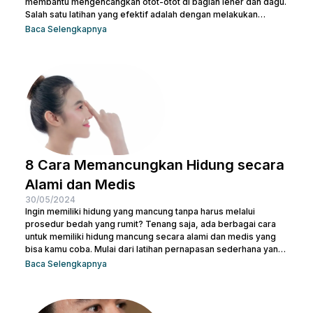
membantu mengencangkan otot-otot di bagian leher dan dagu.
Salah satu latihan yang efektif adalah dengan melakukan
gerakan menutup dan membuka mulut secara berulang. Kamu
Baca Selengkapnya
juga bisa treatment di Nulook untuk hasil yang lebih optimal.
Sebelum melakukan keduanya, penting juga untuk kamu
memahami penyebab terjadinya lemak di leher. Kalau begitu,
simak penjelasan lengkapnya di bawah ini. 5 Penyebab Double
Chin Penyebab...
8 Cara Memancungkan Hidung secara
Alami dan Medis
30/05/2024
Ingin memiliki hidung yang mancung tanpa harus melalui
prosedur bedah yang rumit? Tenang saja, ada berbagai cara
untuk memiliki hidung mancung secara alami dan medis yang
bisa kamu coba. Mulai dari latihan pernapasan sederhana yang
bisa dilakukan di rumah hingga prosedur medis yang lebih
Baca Selengkapnya
canggih, pilihan ada di tanganmu. Artikel ini akan membahas
berbagai metode yang efektif untuk membentuk hidung yang
indah dan proporsional. Yuk, temukan cara terbaik yang sesuai
dengan kebutuhanmu dan raih penampilan yang...