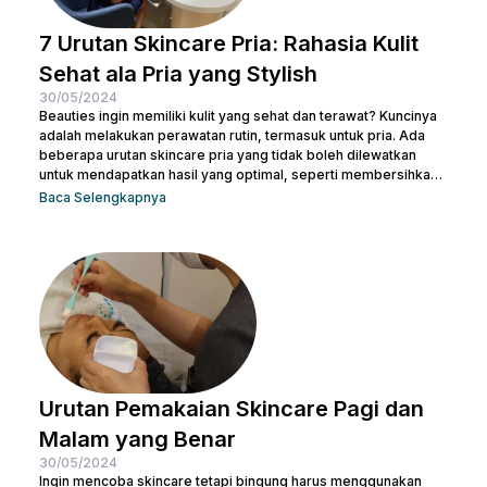
7 Urutan Skincare Pria: Rahasia Kulit
Sehat ala Pria yang Stylish
30/05/2024
Beauties ingin memiliki kulit yang sehat dan terawat? Kuncinya
adalah melakukan perawatan rutin, termasuk untuk pria. Ada
beberapa urutan skincare pria yang tidak boleh dilewatkan
untuk mendapatkan hasil yang optimal, seperti membersihkan
wajah dengan facial wash, menggunakan toner, dan langkah-
Baca Selengkapnya
langkah lainnya. Kamu bisa konsultasi dengan dokter di Nulook
untuk memilih produk perawatan yang cocok dengan jenis
kulitmu. Melakukan perawatan kulit wajah menjadi hal yang
penting supaya kamu terhindar dari jerawat dan kulit tampak
lebih cerah. Apalagi...
Urutan Pemakaian Skincare Pagi dan
Malam yang Benar
30/05/2024
Ingin mencoba skincare tetapi bingung harus menggunakan