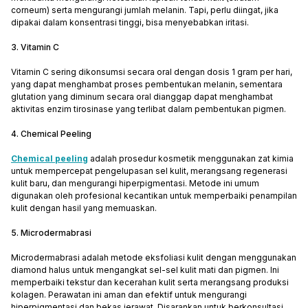
corneum) serta mengurangi jumlah melanin. Tapi, perlu diingat, jika
dipakai dalam konsentrasi tinggi, bisa menyebabkan iritasi.
3. Vitamin C
Vitamin C sering dikonsumsi secara oral dengan dosis 1 gram per hari,
yang dapat menghambat proses pembentukan melanin, sementara
glutation yang diminum secara oral dianggap dapat menghambat
aktivitas enzim tirosinase yang terlibat dalam pembentukan pigmen.
4. Chemical Peeling
Chemical peeling
adalah prosedur kosmetik menggunakan zat kimia
untuk mempercepat pengelupasan sel kulit, merangsang regenerasi
kulit baru, dan mengurangi hiperpigmentasi. Metode ini umum
digunakan oleh profesional kecantikan untuk memperbaiki penampilan
kulit dengan hasil yang memuaskan.
5. Microdermabrasi
Microdermabrasi adalah metode eksfoliasi kulit dengan menggunakan
diamond halus untuk mengangkat sel-sel kulit mati dan pigmen. Ini
memperbaiki tekstur dan kecerahan kulit serta merangsang produksi
kolagen. Perawatan ini aman dan efektif untuk mengurangi
hiperpigmentasi dan bekas jerawat. Disarankan untuk berkonsultasi