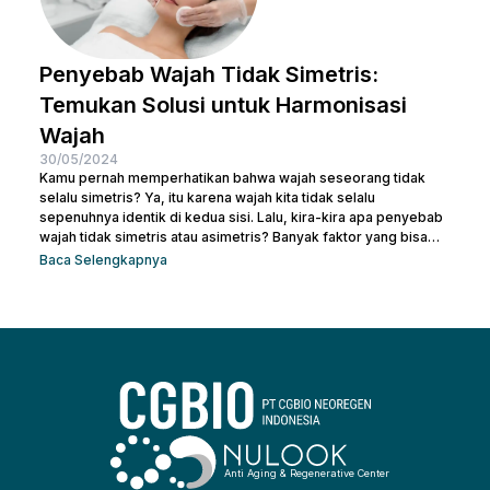
Penyebab Wajah Tidak Simetris:
Temukan Solusi untuk Harmonisasi
Wajah
30/05/2024
Kamu pernah memperhatikan bahwa wajah seseorang tidak
selalu simetris? Ya, itu karena wajah kita tidak selalu
sepenuhnya identik di kedua sisi. Lalu, kira-kira apa penyebab
wajah tidak simetris atau asimetris? Banyak faktor yang bisa
memengaruhi simetri wajah, mulai dari genetika, gaya hidup,
Baca Selengkapnya
hingga kebiasaan sehari-hari. Sebenarnya, sedikit
ketidaksimetrisan itu wajar dan sering kali tidak terlalu
mencolok. Namun, bagi beberapa orang, perbedaan yang lebih
mencolok dapat membuatnya merasa tidak percaya diri. Jadi,
mari kita telusuri apa saja...
Anti Aging & Regenerative Center