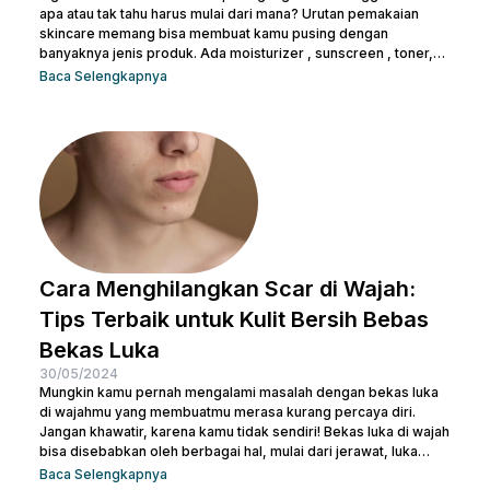
apa atau tak tahu harus mulai dari mana? Urutan pemakaian
skincare memang bisa membuat kamu pusing dengan
banyaknya jenis produk. Ada moisturizer , sunscreen , toner,
essence , dan masih banyak lagi. Tak heran juga kalau kamu
Baca Selengkapnya
bertanya-tanya apakah semua produk skincare bisa dipakai
tanpa urutan atau tidak. Pasalnya semua isi produk terlihat
serupa, terlepas dari kemasan di bagian luarnya. Sebelum
salah langkah, Nulook sudah menyiapkan informasi lengkap
mengenai...
Cara Menghilangkan Scar di Wajah:
Tips Terbaik untuk Kulit Bersih Bebas
Bekas Luka
30/05/2024
Mungkin kamu pernah mengalami masalah dengan bekas luka
di wajahmu yang membuatmu merasa kurang percaya diri.
Jangan khawatir, karena kamu tidak sendiri! Bekas luka di wajah
bisa disebabkan oleh berbagai hal, mulai dari jerawat, luka
bakar, hingga bekas operasi. Ada banyak cara menghilangkan
Baca Selengkapnya