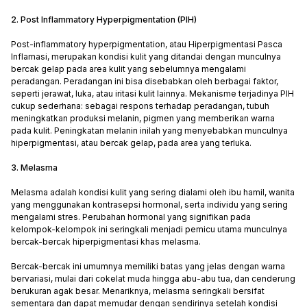
2. Post Inflammatory Hyperpigmentation (PIH)
Post-inflammatory hyperpigmentation, atau Hiperpigmentasi Pasca
Inflamasi, merupakan kondisi kulit yang ditandai dengan munculnya
bercak gelap pada area kulit yang sebelumnya mengalami
peradangan. Peradangan ini bisa disebabkan oleh berbagai faktor,
seperti jerawat, luka, atau iritasi kulit lainnya. Mekanisme terjadinya PIH
cukup sederhana: sebagai respons terhadap peradangan, tubuh
meningkatkan produksi melanin, pigmen yang memberikan warna
pada kulit. Peningkatan melanin inilah yang menyebabkan munculnya
hiperpigmentasi, atau bercak gelap, pada area yang terluka.
3. Melasma
Melasma adalah kondisi kulit yang sering dialami oleh ibu hamil, wanita
yang menggunakan kontrasepsi hormonal, serta individu yang sering
mengalami stres. Perubahan hormonal yang signifikan pada
kelompok-kelompok ini seringkali menjadi pemicu utama munculnya
bercak-bercak hiperpigmentasi khas melasma.
Bercak-bercak ini umumnya memiliki batas yang jelas dengan warna
bervariasi, mulai dari cokelat muda hingga abu-abu tua, dan cenderung
berukuran agak besar. Menariknya, melasma seringkali bersifat
sementara dan dapat memudar dengan sendirinya setelah kondisi