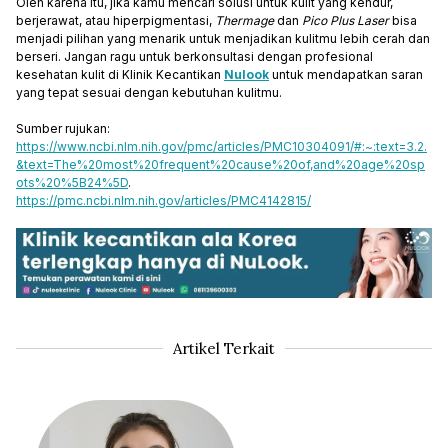
Oleh karena itu, jika kamu mencari solusi untuk kulit yang kendur,
berjerawat, atau hiperpigmentasi,
Thermage
dan
Pico Plus Laser
bisa
menjadi pilihan yang menarik untuk menjadikan kulitmu lebih cerah dan
berseri. Jangan ragu untuk berkonsultasi dengan profesional
kesehatan kulit di Klinik Kecantikan
Nulook
untuk mendapatkan saran
yang tepat sesuai dengan kebutuhan kulitmu.
Sumber rujukan:
https://www.ncbi.nlm.nih.gov/pmc/articles/PMC10304091/#:~:text=3.2.
&text=The%20most%20frequent%20cause%20of,and%20age%20sp
ots%20%5B24%5D
.
https://pmc.ncbi.nlm.nih.gov/articles/PMC4142815/
Artikel Terkait