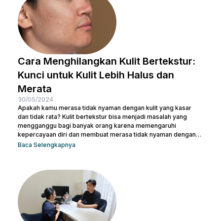
Cara Menghilangkan Kulit Bertekstur:
Kunci untuk Kulit Lebih Halus dan
Merata
30/05/2024
Apakah kamu merasa tidak nyaman dengan kulit yang kasar
dan tidak rata? Kulit bertekstur bisa menjadi masalah yang
mengganggu bagi banyak orang karena memengaruhi
kepercayaan diri dan membuat merasa tidak nyaman dengan
penampilan kulit. Namun, jangan khawatir, ada berbagai cara
Baca Selengkapnya
menghilangkan kulit bertekstur yang efektif dan sekaligus
membuatnya tampak cerah. Dalam artikel ini, Nulook akan
membahas secara mendalam cara menghilangkan kulit
bertekstur dengan langkah-langkah perawatan yang
sederhana namun efektif. Dari penggunaan produk yang sesuai
hingga perawatan...