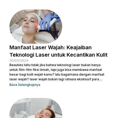
scar di wajah agar beauties bisa kembali menguasai
kepercayaan diri seperti semula. Artikel ini akan membantu
beauties mengetahui cara terbaik menghilangkan bekas luka
agar kamu bisa kembali memiliki kulit yang mulus dan percaya...
Manfaat Laser Wajah: Keajaiban
Teknologi Laser untuk Kecantikan Kulit
30/05/2024
Beauties tahu tidak jika bahwa teknologi laser bukan hanya
untuk film-film fiksi ilmiah, tapi juga bisa membawa manfaat
besar bagi kulit wajah kamu? lalu bagaimana dengan manfaat
laser wajah? laser wajah bukan lagi rahasia eksklusif para
selebriti atau ahli kecantikan. Ini adalah solusi modern yang
Baca Selengkapnya
semakin populer untuk menangani berbagai masalah kulit,
mulai dari jerawat, bekas luka, hingga tanda-tanda penuaan.
Jadi, jika kamu ingin memperbaiki tekstur kulit, menghilangkan
noda, atau meremajakan kulit tanpa harus melewati prosedur...