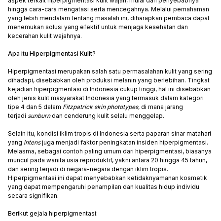
aspek terkait hiperpigmentasi kulit wajah, mulai dari penyebabnya
hingga cara-cara mengatasi serta mencegahnya. Melalui pemahaman
yang lebih mendalam tentang masalah ini, diharapkan pembaca dapat
menemukan solusi yang efektif untuk menjaga kesehatan dan
kecerahan kulit wajahnya.
Apa itu Hiperpigmentasi Kulit?
Hiperpigmentasi merupakan salah satu permasalahan kulit yang sering
dihadapi, disebabkan oleh produksi melanin yang berlebihan. Tingkat
kejadian hiperpigmentasi di Indonesia cukup tinggi, hal ini disebabkan
oleh jenis kulit masyarakat Indonesia yang termasuk dalam kategori
tipe 4 dan 5 dalam
Fitzpatrick skin phototypes
, di mana jarang
terjadi
sunburn
dan cenderung kulit selalu menggelap.
Selain itu, kondisi iklim tropis di Indonesia serta paparan sinar matahari
yang
intens
juga menjadi faktor peningkatan insiden hiperpigmentasi.
Melasma, sebagai contoh paling umum dari hiperpigmentasi, biasanya
muncul pada wanita usia reproduktif, yakni antara 20 hingga 45 tahun,
dan sering terjadi di negara-negara dengan iklim tropis.
Hiperpigmentasi ini dapat menyebabkan ketidaknyamanan kosmetik
yang dapat mempengaruhi penampilan dan kualitas hidup individu
secara signifikan.
Berikut gejala hiperpigmentasi: