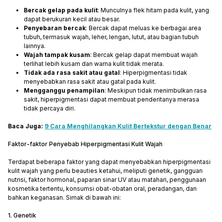
Bercak gelap pada kulit
: Munculnya flek hitam pada kulit, yang
dapat berukuran kecil atau besar.
Penyebaran bercak
: Bercak dapat meluas ke berbagai area
tubuh, termasuk wajah, leher, lengan, lutut, atau bagian tubuh
lainnya.
Wajah tampak kusam
: Bercak gelap dapat membuat wajah
terlihat lebih kusam dan warna kulit tidak merata.
Tidak ada rasa sakit atau gatal
: Hiperpigmentasi tidak
menyebabkan rasa sakit atau gatal pada kulit.
Mengganggu penampilan
: Meskipun tidak menimbulkan rasa
sakit, hiperpigmentasi dapat membuat penderitanya merasa
tidak percaya diri.
Baca Juga:
9 Cara Menghilangkan Kulit Bertekstur dengan Benar
Faktor-faktor Penyebab Hiperpigmentasi Kulit Wajah
Terdapat beberapa faktor yang dapat menyebabkan hiperpigmentasi
kulit wajah yang perlu beauties ketahui, meliputi genetik, gangguan
nutrisi, faktor hormonal, paparan sinar UV atau matahari, penggunaan
kosmetika tertentu, konsumsi obat-obatan oral, peradangan, dan
bahkan keganasan. Simak di bawah ini:
1. Genetik