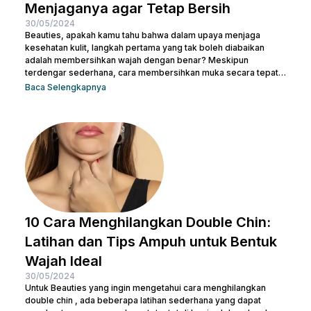
Menjaganya agar Tetap Bersih
30/05/2024
Beauties, apakah kamu tahu bahwa dalam upaya menjaga
kesehatan kulit, langkah pertama yang tak boleh diabaikan
adalah membersihkan wajah dengan benar? Meskipun
terdengar sederhana, cara membersihkan muka secara tepat
memiliki peran krusial dalam menjaga kulit tetap sehat dan
Baca Selengkapnya
bersih. Selain itu, akan membantu mengangkat kotoran dan
sisa-sisa makeup dan membuka pori-pori serta
mempersiapkan kulit untuk penyerapan produk perawatan kulit
selanjutnya. Micellar water adalah pilihan pembersih yang
efektif dan praktis, terutama untuk menghapus makeup dan
kotoran saat...
10 Cara Menghilangkan Double Chin:
Latihan dan Tips Ampuh untuk Bentuk
Wajah Ideal
30/05/2024
Untuk Beauties yang ingin mengetahui cara menghilangkan
double chin , ada beberapa latihan sederhana yang dapat