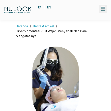
|
ID
EN
Anti Aging & Regenerative Center
Beranda
/
Berita & Artikel
/
Hiperpigmentasi Kulit Wajah: Penyebab dan Cara
Mengatasinya