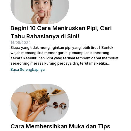
Begini 10 Cara Meniruskan Pipi, Cari
Tahu Rahasianya di Sini!
14/05/2024
Siapa yang tidak menginginkan pipi yang lebih tirus? Bentuk
wajah memang ikut memengaruhi penampilan seseorang
secara keseluruhan. Pipi yang terlihat tembam dapat membuat
seseorang merasa kurang percaya diri, terutama ketika
berfoto atau bertemu orang baru. Namun, jangan khawatir! Ada
Baca Selengkapnya
banyak cara meniruskan pipi secara alami yang bisa dicoba.
Sesederhana berolahraga dan mengatur pola makanan,
Beauties bisa mulai mengubah pola hidup yang lebih sehat
untuk menjaga kesehatan sekaligus meniruskan pipi. Tentu
masih ada cara lainnya untuk membuat...
Cara Membersihkan Muka dan Tips