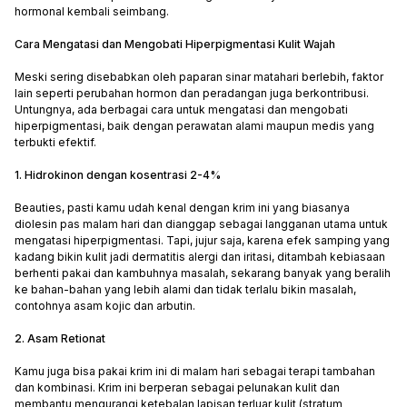
hormonal kembali seimbang.
Cara Mengatasi dan Mengobati Hiperpigmentasi Kulit Wajah
Meski sering disebabkan oleh paparan sinar matahari berlebih, faktor
lain seperti perubahan hormon dan peradangan juga berkontribusi.
Untungnya, ada berbagai cara untuk mengatasi dan mengobati
hiperpigmentasi, baik dengan perawatan alami maupun medis yang
terbukti efektif.
1. Hidrokinon dengan kosentrasi 2-4%
Beauties, pasti kamu udah kenal dengan krim ini yang biasanya
diolesin pas malam hari dan dianggap sebagai langganan utama untuk
mengatasi hiperpigmentasi. Tapi, jujur saja, karena efek samping yang
kadang bikin kulit jadi dermatitis alergi dan iritasi, ditambah kebiasaan
berhenti pakai dan kambuhnya masalah, sekarang banyak yang beralih
ke bahan-bahan yang lebih alami dan tidak terlalu bikin masalah,
contohnya asam kojic dan arbutin.
2. Asam Retionat
Kamu juga bisa pakai krim ini di malam hari sebagai terapi tambahan
dan kombinasi. Krim ini berperan sebagai pelunakan kulit dan
membantu mengurangi ketebalan lapisan terluar kulit (stratum