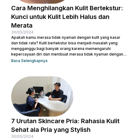
Cara Menghilangkan Kulit Bertekstur:
Kunci untuk Kulit Lebih Halus dan
Merata
30/05/2024
Apakah kamu merasa tidak nyaman dengan kulit yang kasar
dan tidak rata? Kulit bertekstur bisa menjadi masalah yang
mengganggu bagi banyak orang karena memengaruhi
kepercayaan diri dan membuat merasa tidak nyaman dengan
penampilan kulit. Namun, jangan khawatir, ada berbagai cara
Baca Selengkapnya
menghilangkan kulit bertekstur yang efektif dan sekaligus
membuatnya tampak cerah. Dalam artikel ini, Nulook akan
membahas secara mendalam cara menghilangkan kulit
bertekstur dengan langkah-langkah perawatan yang
sederhana namun efektif. Dari penggunaan produk yang sesuai
hingga perawatan...
7 Urutan Skincare Pria: Rahasia Kulit
Sehat ala Pria yang Stylish
30/05/2024