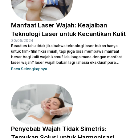
Manfaat Laser Wajah: Keajaiban
Teknologi Laser untuk Kecantikan Kulit
30/05/2024
Beauties tahu tidak jika bahwa teknologi laser bukan hanya
untuk film-film fiksi ilmiah, tapi juga bisa membawa manfaat
besar bagi kulit wajah kamu? lalu bagaimana dengan manfaat
laser wajah? laser wajah bukan lagi rahasia eksklusif para
selebriti atau ahli kecantikan. Ini adalah solusi modern yang
Baca Selengkapnya
semakin populer untuk menangani berbagai masalah kulit,
mulai dari jerawat, bekas luka, hingga tanda-tanda penuaan.
Jadi, jika kamu ingin memperbaiki tekstur kulit, menghilangkan
noda, atau meremajakan kulit tanpa harus melewati prosedur...
Penyebab Wajah Tidak Simetris:
Temukan Solusi untuk Harmonisasi