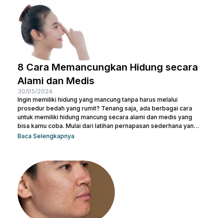
simak penjelasan lengkapnya di bawah ini. 5 Penyebab Double
Chin Penyebab...
8 Cara Memancungkan Hidung secara
Alami dan Medis
30/05/2024
Ingin memiliki hidung yang mancung tanpa harus melalui
prosedur bedah yang rumit? Tenang saja, ada berbagai cara
untuk memiliki hidung mancung secara alami dan medis yang
bisa kamu coba. Mulai dari latihan pernapasan sederhana yang
bisa dilakukan di rumah hingga prosedur medis yang lebih
Baca Selengkapnya
canggih, pilihan ada di tanganmu. Artikel ini akan membahas
berbagai metode yang efektif untuk membentuk hidung yang
indah dan proporsional. Yuk, temukan cara terbaik yang sesuai
dengan kebutuhanmu dan raih penampilan yang...