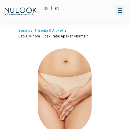
|
ID
EN
Anti Aging & Regenerative Center
Beranda
/
Berita & Artikel
/
Labia Minora Tidak Rata: Apakah Normal?