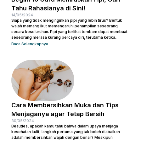
Tahu Rahasianya di Sini!
14/05/2024
Siapa yang tidak menginginkan pipi yang lebih tirus? Bentuk
wajah memang ikut memengaruhi penampilan seseorang
secara keseluruhan. Pipi yang terlihat tembam dapat membuat
seseorang merasa kurang percaya diri, terutama ketika
berfoto atau bertemu orang baru. Namun, jangan khawatir! Ada
Baca Selengkapnya
banyak cara meniruskan pipi secara alami yang bisa dicoba.
Sesederhana berolahraga dan mengatur pola makanan,
Beauties bisa mulai mengubah pola hidup yang lebih sehat
untuk menjaga kesehatan sekaligus meniruskan pipi. Tentu
masih ada cara lainnya untuk membuat...
Cara Membersihkan Muka dan Tips
Menjaganya agar Tetap Bersih
30/05/2024
Beauties, apakah kamu tahu bahwa dalam upaya menjaga
kesehatan kulit, langkah pertama yang tak boleh diabaikan
adalah membersihkan wajah dengan benar? Meskipun