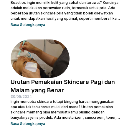
Beauties ingin memiliki kulit yang sehat dan terawat? Kuncinya
adalah melakukan perawatan rutin, termasuk untuk pria. Ada
beberapa urutan skincare pria yang tidak boleh dilewatkan
untuk mendapatkan hasil yang optimal, seperti membersihkan
wajah dengan facial wash, menggunakan toner, dan langkah-
Baca Selengkapnya
langkah lainnya. Kamu bisa konsultasi dengan dokter di Nulook
untuk memilih produk perawatan yang cocok dengan jenis
kulitmu. Melakukan perawatan kulit wajah menjadi hal yang
penting supaya kamu terhindar dari jerawat dan kulit tampak
lebih cerah. Apalagi...
Urutan Pemakaian Skincare Pagi dan
Malam yang Benar
30/05/2024
Ingin mencoba skincare tetapi bingung harus menggunakan
apa atau tak tahu harus mulai dari mana? Urutan pemakaian
skincare memang bisa membuat kamu pusing dengan
banyaknya jenis produk. Ada moisturizer , sunscreen , toner,
essence , dan masih banyak lagi. Tak heran juga kalau kamu
Baca Selengkapnya
bertanya-tanya apakah semua produk skincare bisa dipakai