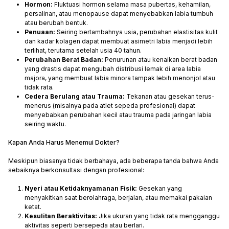
Hormon:
Fluktuasi hormon selama masa pubertas, kehamilan,
persalinan, atau menopause dapat menyebabkan labia tumbuh
atau berubah bentuk.
Penuaan:
Seiring bertambahnya usia, perubahan elastisitas kulit
dan kadar kolagen dapat membuat asimetri labia menjadi lebih
terlihat, terutama setelah usia 40 tahun.
Perubahan Berat Badan:
Penurunan atau kenaikan berat badan
yang drastis dapat mengubah distribusi lemak di area labia
majora, yang membuat labia minora tampak lebih menonjol atau
tidak rata.
Cedera Berulang atau Trauma:
Tekanan atau gesekan terus-
menerus (misalnya pada atlet sepeda profesional) dapat
menyebabkan perubahan kecil atau trauma pada jaringan labia
seiring waktu.
Kapan Anda Harus Menemui Dokter?
Meskipun biasanya tidak berbahaya, ada beberapa tanda bahwa Anda
sebaiknya berkonsultasi dengan profesional:
Nyeri atau Ketidaknyamanan Fisik:
Gesekan yang
menyakitkan saat berolahraga, berjalan, atau memakai pakaian
ketat.
Kesulitan Beraktivitas:
Jika ukuran yang tidak rata mengganggu
aktivitas seperti bersepeda atau berlari.