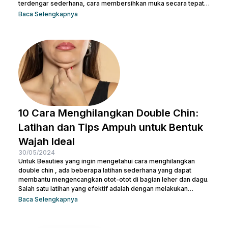
terdengar sederhana, cara membersihkan muka secara tepat
memiliki peran krusial dalam menjaga kulit tetap sehat dan
Baca Selengkapnya
bersih. Selain itu, akan membantu mengangkat kotoran dan
sisa-sisa makeup dan membuka pori-pori serta
mempersiapkan kulit untuk penyerapan produk perawatan kulit
selanjutnya. Micellar water adalah pilihan pembersih yang
efektif dan praktis, terutama untuk menghapus makeup dan
kotoran saat...
10 Cara Menghilangkan Double Chin:
Latihan dan Tips Ampuh untuk Bentuk
Wajah Ideal
30/05/2024
Untuk Beauties yang ingin mengetahui cara menghilangkan
double chin , ada beberapa latihan sederhana yang dapat
membantu mengencangkan otot-otot di bagian leher dan dagu.
Salah satu latihan yang efektif adalah dengan melakukan
gerakan menutup dan membuka mulut secara berulang. Kamu
Baca Selengkapnya
juga bisa treatment di Nulook untuk hasil yang lebih optimal.
Sebelum melakukan keduanya, penting juga untuk kamu
memahami penyebab terjadinya lemak di leher. Kalau begitu,