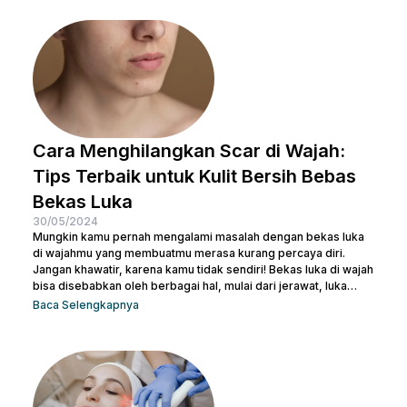
tanpa urutan atau tidak. Pasalnya semua isi produk terlihat
serupa, terlepas dari kemasan di bagian luarnya. Sebelum
salah langkah, Nulook sudah menyiapkan informasi lengkap
mengenai...
Cara Menghilangkan Scar di Wajah:
Tips Terbaik untuk Kulit Bersih Bebas
Bekas Luka
30/05/2024
Mungkin kamu pernah mengalami masalah dengan bekas luka
di wajahmu yang membuatmu merasa kurang percaya diri.
Jangan khawatir, karena kamu tidak sendiri! Bekas luka di wajah
bisa disebabkan oleh berbagai hal, mulai dari jerawat, luka
bakar, hingga bekas operasi. Ada banyak cara menghilangkan
Baca Selengkapnya
scar di wajah agar beauties bisa kembali menguasai
kepercayaan diri seperti semula. Artikel ini akan membantu
beauties mengetahui cara terbaik menghilangkan bekas luka
agar kamu bisa kembali memiliki kulit yang mulus dan percaya...