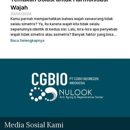
Wajah
30/05/2024
Kamu pernah memperhatikan bahwa wajah seseorang tidak
selalu simetris? Ya, itu karena wajah kita tidak selalu
sepenuhnya identik di kedua sisi. Lalu, kira-kira apa penyebab
wajah tidak simetris atau asimetris? Banyak faktor yang bisa
memengaruhi simetri wajah, mulai dari genetika, gaya hidup,
Baca Selengkapnya
hingga kebiasaan sehari-hari. Sebenarnya, sedikit
ketidaksimetrisan itu wajar dan sering kali tidak terlalu
mencolok. Namun, bagi beberapa orang, perbedaan yang lebih
mencolok dapat membuatnya merasa tidak percaya diri. Jadi,
mari kita telusuri apa saja...
Anti Aging & Regenerative Center
Media Sosial Kami