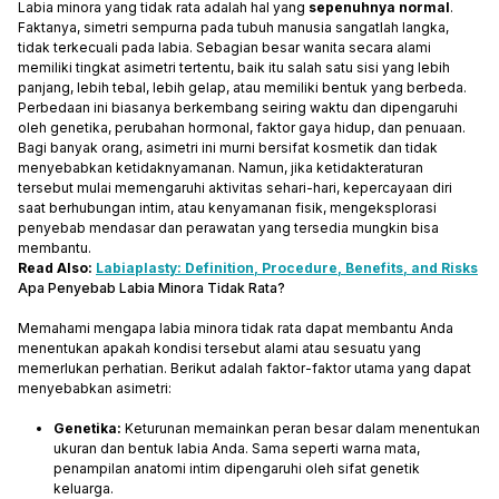
Labia minora yang tidak rata adalah hal yang
sepenuhnya normal
.
Faktanya, simetri sempurna pada tubuh manusia sangatlah langka,
tidak terkecuali pada labia. Sebagian besar wanita secara alami
memiliki tingkat asimetri tertentu, baik itu salah satu sisi yang lebih
panjang, lebih tebal, lebih gelap, atau memiliki bentuk yang berbeda.
Perbedaan ini biasanya berkembang seiring waktu dan dipengaruhi
oleh genetika, perubahan hormonal, faktor gaya hidup, dan penuaan.
Bagi banyak orang, asimetri ini murni bersifat kosmetik dan tidak
menyebabkan ketidaknyamanan. Namun, jika ketidakteraturan
tersebut mulai memengaruhi aktivitas sehari-hari, kepercayaan diri
saat berhubungan intim, atau kenyamanan fisik, mengeksplorasi
penyebab mendasar dan perawatan yang tersedia mungkin bisa
membantu.
Read Also:
Labiaplasty: Definition, Procedure, Benefits, and Risks
Apa Penyebab Labia Minora Tidak Rata?
Memahami mengapa labia minora tidak rata dapat membantu Anda
menentukan apakah kondisi tersebut alami atau sesuatu yang
memerlukan perhatian. Berikut adalah faktor-faktor utama yang dapat
menyebabkan asimetri:
Genetika:
Keturunan memainkan peran besar dalam menentukan
ukuran dan bentuk labia Anda. Sama seperti warna mata,
penampilan anatomi intim dipengaruhi oleh sifat genetik
keluarga.