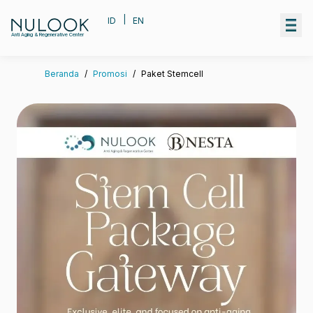
|
ID
EN
Anti Aging & Regenerative Center
Beranda
/
Promosi
/
Paket Stemcell