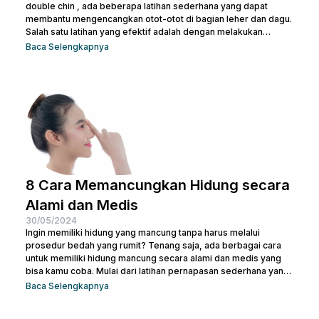
double chin , ada beberapa latihan sederhana yang dapat
membantu mengencangkan otot-otot di bagian leher dan dagu.
Salah satu latihan yang efektif adalah dengan melakukan
gerakan menutup dan membuka mulut secara berulang. Kamu
Baca Selengkapnya
juga bisa treatment di Nulook untuk hasil yang lebih optimal.
Sebelum melakukan keduanya, penting juga untuk kamu
memahami penyebab terjadinya lemak di leher. Kalau begitu,
simak penjelasan lengkapnya di bawah ini. 5 Penyebab Double
Chin Penyebab...
8 Cara Memancungkan Hidung secara
Alami dan Medis
30/05/2024
Ingin memiliki hidung yang mancung tanpa harus melalui
prosedur bedah yang rumit? Tenang saja, ada berbagai cara
untuk memiliki hidung mancung secara alami dan medis yang
bisa kamu coba. Mulai dari latihan pernapasan sederhana yang
bisa dilakukan di rumah hingga prosedur medis yang lebih
Baca Selengkapnya
canggih, pilihan ada di tanganmu. Artikel ini akan membahas
berbagai metode yang efektif untuk membentuk hidung yang