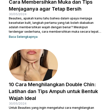
Cara Membersihkan Muka dan Tips
Menjaganya agar Tetap Bersih
30/05/2024
Beauties, apakah kamu tahu bahwa dalam upaya menjaga
kesehatan kulit, langkah pertama yang tak boleh diabaikan
adalah membersihkan wajah dengan benar? Meskipun
terdengar sederhana, cara membersihkan muka secara tepat
memiliki peran krusial dalam menjaga kulit tetap sehat dan
Baca Selengkapnya
bersih. Selain itu, akan membantu mengangkat kotoran dan
sisa-sisa makeup dan membuka pori-pori serta
mempersiapkan kulit untuk penyerapan produk perawatan kulit
selanjutnya. Micellar water adalah pilihan pembersih yang
efektif dan praktis, terutama untuk menghapus makeup dan
kotoran saat...
10 Cara Menghilangkan Double Chin:
Latihan dan Tips Ampuh untuk Bentuk
Wajah Ideal
30/05/2024
Untuk Beauties yang ingin mengetahui cara menghilangkan