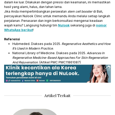
dalam ke luar. Dilakukan dengan presisi dan keamanan, ini memastikan
hasil yang alami, halus, dan tahan lama.
Jika Anda mempertimbangkan perawatan
stem cell booster
di Bali,
percayakan Nulook Clinic untuk memandu Anda melalui setiap langkah
perjalanan. Penasaran dan ingin berkonsultasi mengenai keadaan
wajah kamu? Langsung hubungi tim
Nulook
sekarang juga di
nomor
WhatsApp berikut
!
Referensi
Hubmeded. Diakses pada 2025.
Regenerative Aesthetics and How
It’s Used in Modern Practice
.
National Library of Medicine. Diakses pada 2025.
Advances In
Regenerative Medicine-Based Approaches For Skin Regeneration
And Rejuvenation
. (Artikel PMC PMC11861087)
Artikel Terkait