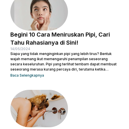
Begini 10 Cara Meniruskan Pipi, Cari
Tahu Rahasianya di Sini!
14/05/2024
Siapa yang tidak menginginkan pipi yang lebih tirus? Bentuk
wajah memang ikut memengaruhi penampilan seseorang
secara keseluruhan. Pipi yang terlihat tembam dapat membuat
seseorang merasa kurang percaya diri, terutama ketika
berfoto atau bertemu orang baru. Namun, jangan khawatir! Ada
Baca Selengkapnya
banyak cara meniruskan pipi secara alami yang bisa dicoba.
Sesederhana berolahraga dan mengatur pola makanan,
Beauties bisa mulai mengubah pola hidup yang lebih sehat
untuk menjaga kesehatan sekaligus meniruskan pipi. Tentu
masih ada cara lainnya untuk membuat...