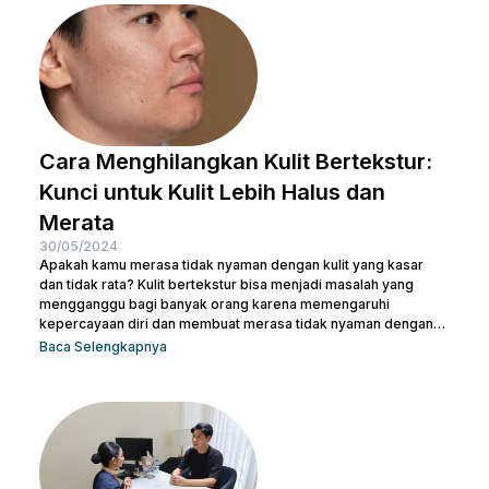
indah dan proporsional. Yuk, temukan cara terbaik yang sesuai
dengan kebutuhanmu dan raih penampilan yang...
Cara Menghilangkan Kulit Bertekstur:
Kunci untuk Kulit Lebih Halus dan
Merata
30/05/2024
Apakah kamu merasa tidak nyaman dengan kulit yang kasar
dan tidak rata? Kulit bertekstur bisa menjadi masalah yang
mengganggu bagi banyak orang karena memengaruhi
kepercayaan diri dan membuat merasa tidak nyaman dengan
penampilan kulit. Namun, jangan khawatir, ada berbagai cara
Baca Selengkapnya
menghilangkan kulit bertekstur yang efektif dan sekaligus
membuatnya tampak cerah. Dalam artikel ini, Nulook akan
membahas secara mendalam cara menghilangkan kulit
bertekstur dengan langkah-langkah perawatan yang
sederhana namun efektif. Dari penggunaan produk yang sesuai
hingga perawatan...