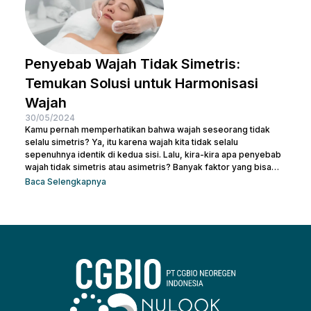
Penyebab Wajah Tidak Simetris:
Temukan Solusi untuk Harmonisasi
Wajah
30/05/2024
Kamu pernah memperhatikan bahwa wajah seseorang tidak
selalu simetris? Ya, itu karena wajah kita tidak selalu
sepenuhnya identik di kedua sisi. Lalu, kira-kira apa penyebab
wajah tidak simetris atau asimetris? Banyak faktor yang bisa
memengaruhi simetri wajah, mulai dari genetika, gaya hidup,
Baca Selengkapnya
hingga kebiasaan sehari-hari. Sebenarnya, sedikit
ketidaksimetrisan itu wajar dan sering kali tidak terlalu
mencolok. Namun, bagi beberapa orang, perbedaan yang lebih
mencolok dapat membuatnya merasa tidak percaya diri. Jadi,
mari kita telusuri apa saja...