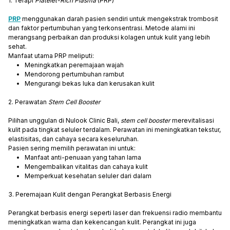
1. Terapi
Platelet-Rich Plasma
(PRP)
PRP
menggunakan darah pasien sendiri untuk mengekstrak trombosit
dan faktor pertumbuhan yang terkonsentrasi. Metode alami ini
merangsang perbaikan dan produksi kolagen untuk kulit yang lebih
sehat.
Manfaat utama PRP meliputi:
Meningkatkan peremajaan wajah
Mendorong pertumbuhan rambut
Mengurangi bekas luka dan kerusakan kulit
2. Perawatan
Stem Cell Booster
Pilihan unggulan di Nulook Clinic Bali,
stem cell booster
merevitalisasi
kulit pada tingkat seluler terdalam. Perawatan ini meningkatkan tekstur,
elastisitas, dan cahaya secara keseluruhan.
Pasien sering memilih perawatan ini untuk:
Manfaat anti-penuaan yang tahan lama
Mengembalikan vitalitas dan cahaya kulit
Memperkuat kesehatan seluler dari dalam
3. Peremajaan Kulit dengan Perangkat Berbasis Energi
Perangkat berbasis energi seperti laser dan frekuensi radio membantu
meningkatkan warna dan kekencangan kulit. Perangkat ini juga