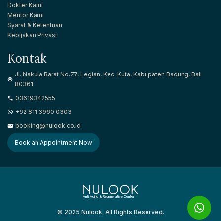
Dokter Kami
Mentor Kami
Syarat & Ketentuan
Kebijakan Privasi
Kontak
Jl. Nakula Barat No.77, Legian, Kec. Kuta, Kabupaten Badung, Bali
80361
03619342555
+62 811 3960 0303
booking@nulook.co.id
Book an Appointment Now
Anti Aging & Regenerative Center
© 2025 Nulook. All Rights Reserved.