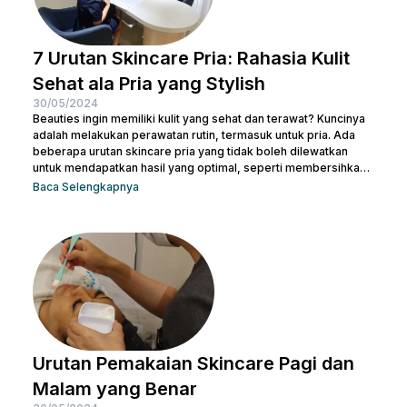
7 Urutan Skincare Pria: Rahasia Kulit
Sehat ala Pria yang Stylish
30/05/2024
Beauties ingin memiliki kulit yang sehat dan terawat? Kuncinya
adalah melakukan perawatan rutin, termasuk untuk pria. Ada
beberapa urutan skincare pria yang tidak boleh dilewatkan
untuk mendapatkan hasil yang optimal, seperti membersihkan
wajah dengan facial wash, menggunakan toner, dan langkah-
Baca Selengkapnya
langkah lainnya. Kamu bisa konsultasi dengan dokter di Nulook
untuk memilih produk perawatan yang cocok dengan jenis
kulitmu. Melakukan perawatan kulit wajah menjadi hal yang
penting supaya kamu terhindar dari jerawat dan kulit tampak
lebih cerah. Apalagi...
Urutan Pemakaian Skincare Pagi dan
Malam yang Benar