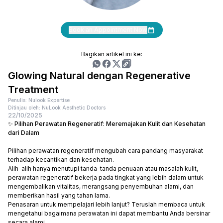
Book an Appointment Now
Bagikan artikel ini ke:
Glowing Natural dengan Regenerative
Treatment
Penulis: Nulook Expertise
Ditinjau oleh: NuLook Aesthetic Doctors
22/10/2025
✨ Pilihan Perawatan Regeneratif: Meremajakan Kulit dan Kesehatan
dari Dalam
Pilihan perawatan regeneratif mengubah cara pandang masyarakat
terhadap kecantikan dan kesehatan.
Alih-alih hanya menutupi tanda-tanda penuaan atau masalah kulit,
perawatan regeneratif bekerja pada tingkat yang lebih dalam untuk
mengembalikan vitalitas, merangsang penyembuhan alami, dan
memberikan hasil yang tahan lama.
Penasaran untuk mempelajari lebih lanjut? Teruslah membaca untuk
mengetahui bagaimana perawatan ini dapat membantu Anda bersinar
secara alami.