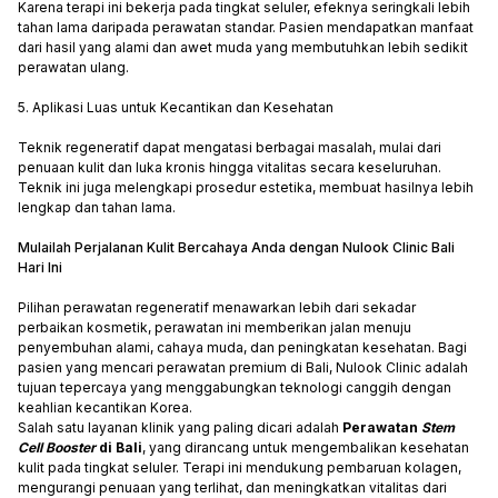
Karena terapi ini bekerja pada tingkat seluler, efeknya seringkali lebih
tahan lama daripada perawatan standar. Pasien mendapatkan manfaat
dari hasil yang alami dan awet muda yang membutuhkan lebih sedikit
perawatan ulang.
5. Aplikasi Luas untuk Kecantikan dan Kesehatan
Teknik regeneratif dapat mengatasi berbagai masalah, mulai dari
penuaan kulit dan luka kronis hingga vitalitas secara keseluruhan.
Teknik ini juga melengkapi prosedur estetika, membuat hasilnya lebih
lengkap dan tahan lama.
Mulailah Perjalanan Kulit Bercahaya Anda dengan Nulook Clinic Bali
Hari Ini
Pilihan perawatan regeneratif menawarkan lebih dari sekadar
perbaikan kosmetik, perawatan ini memberikan jalan menuju
penyembuhan alami, cahaya muda, dan peningkatan kesehatan. Bagi
pasien yang mencari perawatan premium di Bali, Nulook Clinic adalah
tujuan tepercaya yang menggabungkan teknologi canggih dengan
keahlian kecantikan Korea.
Salah satu layanan klinik yang paling dicari adalah
Perawatan
Stem
Cell Booster
di Bali
, yang dirancang untuk mengembalikan kesehatan
kulit pada tingkat seluler. Terapi ini mendukung pembaruan kolagen,
mengurangi penuaan yang terlihat, dan meningkatkan vitalitas dari