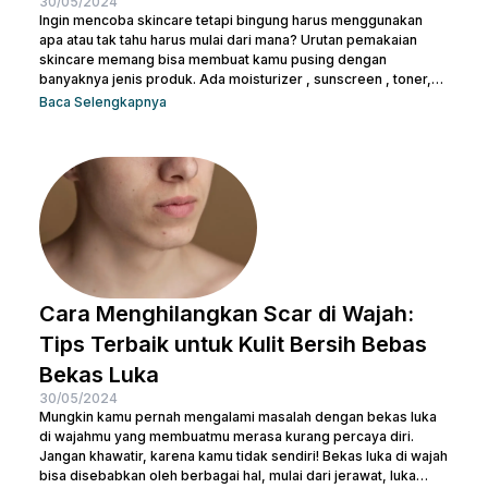
30/05/2024
Ingin mencoba skincare tetapi bingung harus menggunakan
apa atau tak tahu harus mulai dari mana? Urutan pemakaian
skincare memang bisa membuat kamu pusing dengan
banyaknya jenis produk. Ada moisturizer , sunscreen , toner,
essence , dan masih banyak lagi. Tak heran juga kalau kamu
Baca Selengkapnya
bertanya-tanya apakah semua produk skincare bisa dipakai
tanpa urutan atau tidak. Pasalnya semua isi produk terlihat
serupa, terlepas dari kemasan di bagian luarnya. Sebelum
salah langkah, Nulook sudah menyiapkan informasi lengkap
mengenai...
Cara Menghilangkan Scar di Wajah:
Tips Terbaik untuk Kulit Bersih Bebas
Bekas Luka
30/05/2024
Mungkin kamu pernah mengalami masalah dengan bekas luka
di wajahmu yang membuatmu merasa kurang percaya diri.
Jangan khawatir, karena kamu tidak sendiri! Bekas luka di wajah
bisa disebabkan oleh berbagai hal, mulai dari jerawat, luka