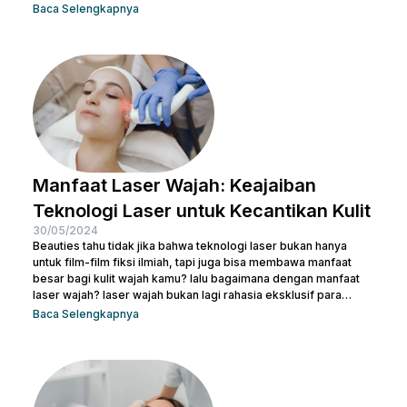
bakar, hingga bekas operasi. Ada banyak cara menghilangkan
Baca Selengkapnya
scar di wajah agar beauties bisa kembali menguasai
kepercayaan diri seperti semula. Artikel ini akan membantu
beauties mengetahui cara terbaik menghilangkan bekas luka
agar kamu bisa kembali memiliki kulit yang mulus dan percaya...
Manfaat Laser Wajah: Keajaiban
Teknologi Laser untuk Kecantikan Kulit
30/05/2024
Beauties tahu tidak jika bahwa teknologi laser bukan hanya
untuk film-film fiksi ilmiah, tapi juga bisa membawa manfaat
besar bagi kulit wajah kamu? lalu bagaimana dengan manfaat
laser wajah? laser wajah bukan lagi rahasia eksklusif para
selebriti atau ahli kecantikan. Ini adalah solusi modern yang
Baca Selengkapnya
semakin populer untuk menangani berbagai masalah kulit,
mulai dari jerawat, bekas luka, hingga tanda-tanda penuaan.
Jadi, jika kamu ingin memperbaiki tekstur kulit, menghilangkan
noda, atau meremajakan kulit tanpa harus melewati prosedur...