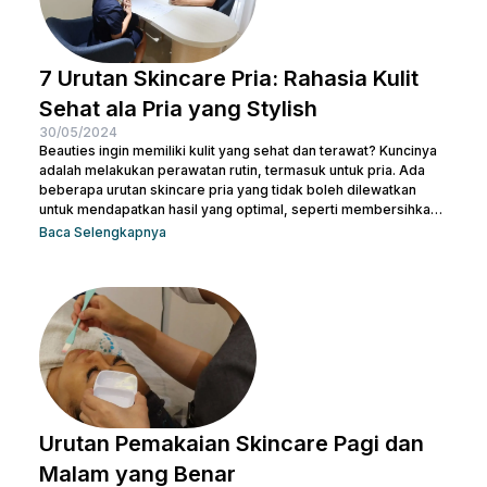
7 Urutan Skincare Pria: Rahasia Kulit
Sehat ala Pria yang Stylish
30/05/2024
Beauties ingin memiliki kulit yang sehat dan terawat? Kuncinya
adalah melakukan perawatan rutin, termasuk untuk pria. Ada
beberapa urutan skincare pria yang tidak boleh dilewatkan
untuk mendapatkan hasil yang optimal, seperti membersihkan
wajah dengan facial wash, menggunakan toner, dan langkah-
Baca Selengkapnya
langkah lainnya. Kamu bisa konsultasi dengan dokter di Nulook
untuk memilih produk perawatan yang cocok dengan jenis
kulitmu. Melakukan perawatan kulit wajah menjadi hal yang
penting supaya kamu terhindar dari jerawat dan kulit tampak
lebih cerah. Apalagi...
Urutan Pemakaian Skincare Pagi dan
Malam yang Benar