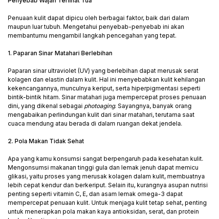
Penyebab Wajah Terlihat Tua
Penuaan kulit dapat dipicu oleh berbagai faktor, baik dari dalam
maupun luar tubuh. Mengetahui penyebab-penyebab ini akan
membantumu mengambil langkah pencegahan yang tepat.
1. Paparan Sinar Matahari Berlebihan
Paparan sinar ultraviolet (UV) yang berlebihan dapat merusak serat
kolagen dan elastin dalam kulit. Hal ini menyebabkan kulit kehilangan
kekencangannya, munculnya keriput, serta hiperpigmentasi seperti
bintik-bintik hitam. Sinar matahari juga mempercepat proses penuaan
dini, yang dikenal sebagai
photoaging
. Sayangnya, banyak orang
mengabaikan perlindungan kulit dari sinar matahari, terutama saat
cuaca mendung atau berada di dalam ruangan dekat jendela.
2. Pola Makan Tidak Sehat
Apa yang kamu konsumsi sangat berpengaruh pada kesehatan kulit.
Mengonsumsi makanan tinggi gula dan lemak jenuh dapat memicu
glikasi, yaitu proses yang merusak kolagen dalam kulit, membuatnya
lebih cepat kendur dan berkeriput. Selain itu, kurangnya asupan nutrisi
penting seperti vitamin C, E, dan asam lemak omega-3 dapat
mempercepat penuaan kulit. Untuk menjaga kulit tetap sehat, penting
untuk menerapkan pola makan kaya antioksidan, serat, dan protein