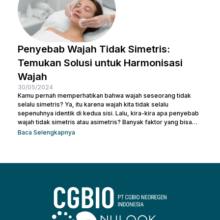
Penyebab Wajah Tidak Simetris:
Temukan Solusi untuk Harmonisasi
Wajah
30/05/2024
Kamu pernah memperhatikan bahwa wajah seseorang tidak
selalu simetris? Ya, itu karena wajah kita tidak selalu
sepenuhnya identik di kedua sisi. Lalu, kira-kira apa penyebab
wajah tidak simetris atau asimetris? Banyak faktor yang bisa
memengaruhi simetri wajah, mulai dari genetika, gaya hidup,
Baca Selengkapnya
hingga kebiasaan sehari-hari. Sebenarnya, sedikit
ketidaksimetrisan itu wajar dan sering kali tidak terlalu
mencolok. Namun, bagi beberapa orang, perbedaan yang lebih
mencolok dapat membuatnya merasa tidak percaya diri. Jadi,
mari kita telusuri apa saja...