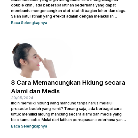
double chin , ada beberapa latihan sederhana yang dapat
membantu mengencangkan otot-otot di bagian leher dan dagu.
Salah satu latihan yang efektif adalah dengan melakukan
gerakan menutup dan membuka mulut secara berulang. Kamu
Baca Selengkapnya
juga bisa treatment di Nulook untuk hasil yang lebih optimal.
Sebelum melakukan keduanya, penting juga untuk kamu
memahami penyebab terjadinya lemak di leher. Kalau begitu,
simak penjelasan lengkapnya di bawah ini. 5 Penyebab Double
Chin Penyebab...
8 Cara Memancungkan Hidung secara
Alami dan Medis
30/05/2024
Ingin memiliki hidung yang mancung tanpa harus melalui
prosedur bedah yang rumit? Tenang saja, ada berbagai cara
untuk memiliki hidung mancung secara alami dan medis yang
bisa kamu coba. Mulai dari latihan pernapasan sederhana yang
bisa dilakukan di rumah hingga prosedur medis yang lebih
Baca Selengkapnya
canggih, pilihan ada di tanganmu. Artikel ini akan membahas
berbagai metode yang efektif untuk membentuk hidung yang