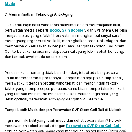
Muda
7. Memanfaatkan Teknologi Anti-Aging
Jika kamu ingin hasil yang lebih maksimal dalam meremajakan kulit,
perawatan medis seperti
Botox
,
Skin Booster
, dan SVF Stem Cell bisa
menjadi solusi yang efektif. Perawatan ini menghambat sinyal saraf,
merangsang regenerasi sel kulit, meningkatkan produksi kolagen, dan
memperbaiki kerusakan akibat penuaan. Dengan teknologi SVF Stem
Cell terbaru, kamu bisa mendapatkan kulit yang lebih sehat, kencang,
dan tampak awet muda secara alami.
Penuaan kulit memang tidak bisa dihindari, tetapi ada banyak cara
untuk memperlambat prosesnya. Dengan menjaga pola hidup sehat,
merawat kulit dengan produk yang tepat, dan menghindari faktor-
faktor yang mempercepat penuaan, kamu bisa mempertahankan kulit
yang tampak lebih muda lebih lama. Jika Beauties ingin hasil yang
lebih optimal, perawatan
anti-aging
dengan SVF Stem Cell.
Tampil Lebih Muda dengan Perawatan SVF Stem Cell Bali di Nulook
Ingin memiliki kulit yang lebih muda dan sehat secara alami? Nulook
menawarkan solusi terbaik dengan
Perawatan SVF Stem Cell Bali
,
sebuah perawatan
anti-aging
yang menggunakan sel punca (
stem cell)