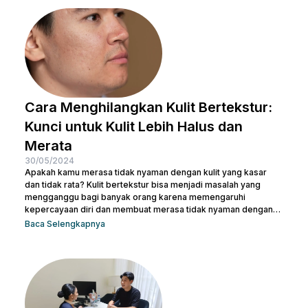
indah dan proporsional. Yuk, temukan cara terbaik yang sesuai
dengan kebutuhanmu dan raih penampilan yang...
Cara Menghilangkan Kulit Bertekstur:
Kunci untuk Kulit Lebih Halus dan
Merata
30/05/2024
Apakah kamu merasa tidak nyaman dengan kulit yang kasar
dan tidak rata? Kulit bertekstur bisa menjadi masalah yang
mengganggu bagi banyak orang karena memengaruhi
kepercayaan diri dan membuat merasa tidak nyaman dengan
penampilan kulit. Namun, jangan khawatir, ada berbagai cara
Baca Selengkapnya
menghilangkan kulit bertekstur yang efektif dan sekaligus
membuatnya tampak cerah. Dalam artikel ini, Nulook akan
membahas secara mendalam cara menghilangkan kulit
bertekstur dengan langkah-langkah perawatan yang
sederhana namun efektif. Dari penggunaan produk yang sesuai
hingga perawatan...