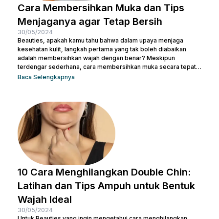
Cara Membersihkan Muka dan Tips
Menjaganya agar Tetap Bersih
30/05/2024
Beauties, apakah kamu tahu bahwa dalam upaya menjaga
kesehatan kulit, langkah pertama yang tak boleh diabaikan
adalah membersihkan wajah dengan benar? Meskipun
terdengar sederhana, cara membersihkan muka secara tepat
memiliki peran krusial dalam menjaga kulit tetap sehat dan
Baca Selengkapnya
bersih. Selain itu, akan membantu mengangkat kotoran dan
sisa-sisa makeup dan membuka pori-pori serta
mempersiapkan kulit untuk penyerapan produk perawatan kulit
selanjutnya. Micellar water adalah pilihan pembersih yang
efektif dan praktis, terutama untuk menghapus makeup dan
kotoran saat...
10 Cara Menghilangkan Double Chin:
Latihan dan Tips Ampuh untuk Bentuk
Wajah Ideal
30/05/2024
Untuk Beauties yang ingin mengetahui cara menghilangkan