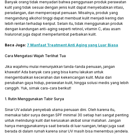
Banyak orang tidak menyadari bahwa penggunaan produk perawatan
kulit yang tidak sesuai dengan jenis kulit dapat menyebabkan iritasi,
peradangan, dan mempercepat penuaan. Misalnya, produk yang
mengandung alkohol tinggi dapat membuat kulit menjadi kering dan
lebih rentan terhadap keriput. Selain itu, tidak menggunakan produk
dengan kandungan anti-aging seperti retinol, vitamin C, atau asam
hialuronat juga dapat memperlambat perbaikan kulit.
Baca Juga:
7 Manfaat Treatment Anti Aging yang Luar Biasa
Cara Mengatasi Wajah Terlihat Tua
Jika wajahmu mulai menunjukkan tanda-tanda penuaan, jangan
khawatir! Ada banyak cara yang bisa kamu lakukan untuk
mengembalikan kecerahan dan kekencangan kulit. Mulai dari
perubahan gaya hidup, perawatan kulit, hingga solusi medis yang lebih
canggih. Yuk, simak cara-cara berikut!
1. Rutin Menggunakan Tabir Surya
Sinar UV adalah penyebab utama penuaan dini. Oleh karena itu,
memakai tabir surya dengan SPF minimal 30 setiap hari sangat penting
untuk melindungi kulit dari kerusakan akibat sinar matahari. Jangan
hanya menggunakannya saat berada di luar ruangan, tetapi juga saat
berada di dalam rumah karena sinar UV masih bisa menembus jendela.