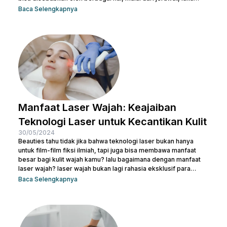
bakar, hingga bekas operasi. Ada banyak cara menghilangkan
Baca Selengkapnya
scar di wajah agar beauties bisa kembali menguasai
kepercayaan diri seperti semula. Artikel ini akan membantu
beauties mengetahui cara terbaik menghilangkan bekas luka
agar kamu bisa kembali memiliki kulit yang mulus dan percaya...
Manfaat Laser Wajah: Keajaiban
Teknologi Laser untuk Kecantikan Kulit
30/05/2024
Beauties tahu tidak jika bahwa teknologi laser bukan hanya
untuk film-film fiksi ilmiah, tapi juga bisa membawa manfaat
besar bagi kulit wajah kamu? lalu bagaimana dengan manfaat
laser wajah? laser wajah bukan lagi rahasia eksklusif para
selebriti atau ahli kecantikan. Ini adalah solusi modern yang
Baca Selengkapnya
semakin populer untuk menangani berbagai masalah kulit,
mulai dari jerawat, bekas luka, hingga tanda-tanda penuaan.
Jadi, jika kamu ingin memperbaiki tekstur kulit, menghilangkan
noda, atau meremajakan kulit tanpa harus melewati prosedur...