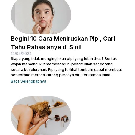
Begini 10 Cara Meniruskan Pipi, Cari
Tahu Rahasianya di Sini!
14/05/2024
Siapa yang tidak menginginkan pipi yang lebih tirus? Bentuk
wajah memang ikut memengaruhi penampilan seseorang
secara keseluruhan. Pipi yang terlihat tembam dapat membuat
seseorang merasa kurang percaya diri, terutama ketika
berfoto atau bertemu orang baru. Namun, jangan khawatir! Ada
Baca Selengkapnya
banyak cara meniruskan pipi secara alami yang bisa dicoba.
Sesederhana berolahraga dan mengatur pola makanan,
Beauties bisa mulai mengubah pola hidup yang lebih sehat
untuk menjaga kesehatan sekaligus meniruskan pipi. Tentu
masih ada cara lainnya untuk membuat...