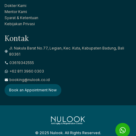
Dokter Kami
Mentor Kami
Syarat & Ketentuan
Kebijakan Privasi
Kontak
Jl. Nakula Barat No.77, Legian, Kec. Kuta, Kabupaten Badung, Bali
80361
03619342555
+62 811 3960 0303
booking@nulook.co.id
Book an Appointment Now
Anti Aging & Regenerative Center
© 2025 Nulook. All Rights Reserved.