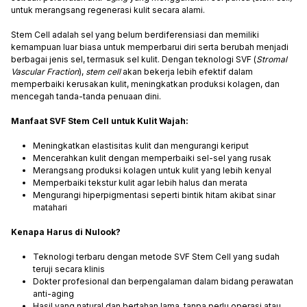
untuk merangsang regenerasi kulit secara alami.
Stem Cell adalah sel yang belum berdiferensiasi dan memiliki
kemampuan luar biasa untuk memperbarui diri serta berubah menjadi
berbagai jenis sel, termasuk sel kulit. Dengan teknologi SVF (
Stromal
Vascular Fraction
),
stem cell
akan bekerja lebih efektif dalam
memperbaiki kerusakan kulit, meningkatkan produksi kolagen, dan
mencegah tanda-tanda penuaan dini.
Manfaat SVF Stem Cell untuk Kulit Wajah:
Meningkatkan elastisitas kulit dan mengurangi keriput
Mencerahkan kulit dengan memperbaiki sel-sel yang rusak
Merangsang produksi kolagen untuk kulit yang lebih kenyal
Memperbaiki tekstur kulit agar lebih halus dan merata
Mengurangi hiperpigmentasi seperti bintik hitam akibat sinar
matahari
Kenapa Harus di Nulook?
Teknologi terbaru dengan metode SVF Stem Cell yang sudah
teruji secara klinis
Dokter profesional dan berpengalaman dalam bidang perawatan
anti-aging
Hasil yang natural dan bertahan lama, tanpa perlu operasi atau