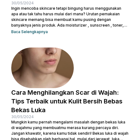
30/05/2024
Ingin mencoba skincare tetapi bingung harus menggunakan
apa atau tak tahu harus mulai dari mana? Urutan pemakaian
skincare memang bisa membuat kamu pusing dengan
banyaknya jenis produk. Ada moisturizer , sunscreen , toner,
essence , dan masih banyak lagi. Tak heran juga kalau kamu
Baca Selengkapnya
bertanya-tanya apakah semua produk skincare bisa dipakai
tanpa urutan atau tidak. Pasalnya semua isi produk terlihat
serupa, terlepas dari kemasan di bagian luarnya. Sebelum
salah langkah, Nulook sudah menyiapkan informasi lengkap
mengenai...
Cara Menghilangkan Scar di Wajah:
Tips Terbaik untuk Kulit Bersih Bebas
Bekas Luka
30/05/2024
Mungkin kamu pernah mengalami masalah dengan bekas luka
di wajahmu yang membuatmu merasa kurang percaya diri.
Jangan khawatir, karena kamu tidak sendiri! Bekas luka di wajah
bisa disebabkan oleh berbagai hal, mulai dari jerawat, luka