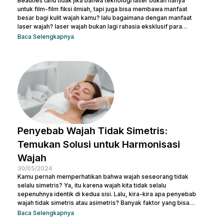
Beauties tahu tidak jika bahwa teknologi laser bukan hanya
untuk film-film fiksi ilmiah, tapi juga bisa membawa manfaat
besar bagi kulit wajah kamu? lalu bagaimana dengan manfaat
laser wajah? laser wajah bukan lagi rahasia eksklusif para
selebriti atau ahli kecantikan. Ini adalah solusi modern yang
Baca Selengkapnya
semakin populer untuk menangani berbagai masalah kulit,
mulai dari jerawat, bekas luka, hingga tanda-tanda penuaan.
Jadi, jika kamu ingin memperbaiki tekstur kulit, menghilangkan
noda, atau meremajakan kulit tanpa harus melewati prosedur...
Penyebab Wajah Tidak Simetris:
Temukan Solusi untuk Harmonisasi
Wajah
30/05/2024
Kamu pernah memperhatikan bahwa wajah seseorang tidak
selalu simetris? Ya, itu karena wajah kita tidak selalu
sepenuhnya identik di kedua sisi. Lalu, kira-kira apa penyebab
wajah tidak simetris atau asimetris? Banyak faktor yang bisa
memengaruhi simetri wajah, mulai dari genetika, gaya hidup,
Baca Selengkapnya