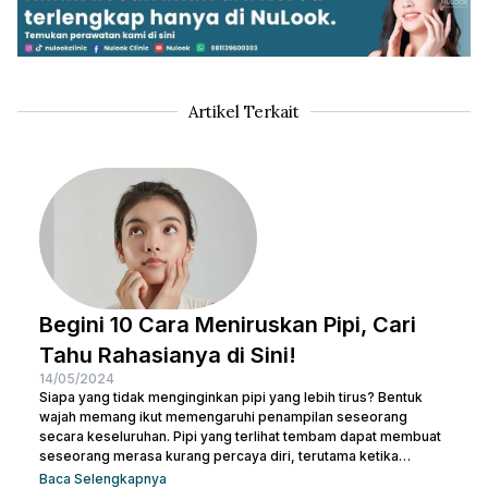
Artikel Terkait
Begini 10 Cara Meniruskan Pipi, Cari
Tahu Rahasianya di Sini!
14/05/2024
Siapa yang tidak menginginkan pipi yang lebih tirus? Bentuk
wajah memang ikut memengaruhi penampilan seseorang
secara keseluruhan. Pipi yang terlihat tembam dapat membuat
seseorang merasa kurang percaya diri, terutama ketika
berfoto atau bertemu orang baru. Namun, jangan khawatir! Ada
Baca Selengkapnya