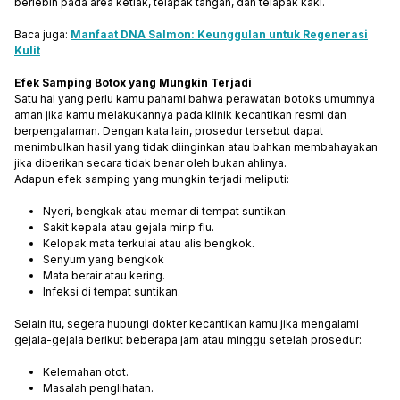
berlebih pada area ketiak, telapak tangan, dan telapak kaki.
Baca juga:
Manfaat DNA Salmon: Keunggulan untuk Regenerasi
Kulit
Efek Samping Botox yang Mungkin Terjadi
Satu hal yang perlu kamu pahami bahwa perawatan botoks umumnya
aman jika kamu melakukannya pada klinik kecantikan resmi dan
berpengalaman. Dengan kata lain, prosedur tersebut dapat
menimbulkan hasil yang tidak diinginkan atau bahkan membahayakan
jika diberikan secara tidak benar oleh bukan ahlinya.
Adapun efek samping yang mungkin terjadi meliputi:
Nyeri, bengkak atau memar di tempat suntikan.
Sakit kepala atau gejala mirip flu.
Kelopak mata terkulai atau alis bengkok.
Senyum yang bengkok
Mata berair atau kering.
Infeksi di tempat suntikan.
Selain itu, segera hubungi dokter kecantikan kamu jika mengalami
gejala-gejala berikut beberapa jam atau minggu setelah prosedur:
Kelemahan otot.
Masalah penglihatan.