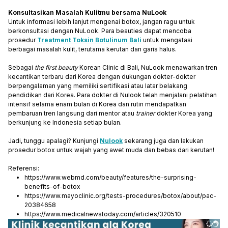
Konsultasikan Masalah Kulitmu bersama NuLook
Untuk informasi lebih lanjut mengenai botox, jangan ragu untuk
berkonsultasi dengan NuLook. Para beauties dapat mencoba
prosedur
Treatment Toksin Botulinum Bali
untuk mengatasi
berbagai masalah kulit, terutama kerutan dan garis halus.
Sebagai
the first beauty
Korean Clinic di Bali, NuLook menawarkan tren
kecantikan terbaru dari Korea dengan dukungan dokter-dokter
berpengalaman yang memiliki sertifikasi atau latar belakang
pendidikan dari Korea. Para dokter di Nulook telah menjalani pelatihan
intensif selama enam bulan di Korea dan rutin mendapatkan
pembaruan tren langsung dari mentor atau
trainer
dokter Korea yang
berkunjung ke Indonesia setiap bulan.
Jadi, tunggu apalagi? Kunjungi
Nulook
sekarang juga dan lakukan
prosedur botox untuk wajah yang awet muda dan bebas dari kerutan!
Referensi:
https://www.webmd.com/beauty/features/the-surprising-
benefits-of-botox
https://www.mayoclinic.org/tests-procedures/botox/about/pac-
20384658
https://www.medicalnewstoday.com/articles/320510