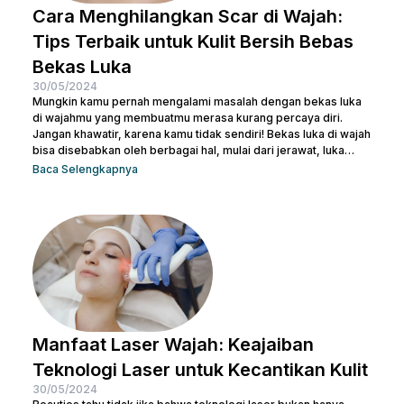
Cara Menghilangkan Scar di Wajah:
Tips Terbaik untuk Kulit Bersih Bebas
Bekas Luka
30/05/2024
Mungkin kamu pernah mengalami masalah dengan bekas luka
di wajahmu yang membuatmu merasa kurang percaya diri.
Jangan khawatir, karena kamu tidak sendiri! Bekas luka di wajah
bisa disebabkan oleh berbagai hal, mulai dari jerawat, luka
bakar, hingga bekas operasi. Ada banyak cara menghilangkan
Baca Selengkapnya
scar di wajah agar beauties bisa kembali menguasai
kepercayaan diri seperti semula. Artikel ini akan membantu
beauties mengetahui cara terbaik menghilangkan bekas luka
agar kamu bisa kembali memiliki kulit yang mulus dan percaya...
Manfaat Laser Wajah: Keajaiban
Teknologi Laser untuk Kecantikan Kulit
30/05/2024