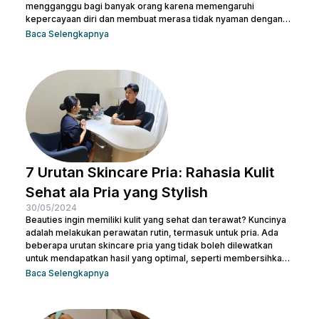
mengganggu bagi banyak orang karena memengaruhi
kepercayaan diri dan membuat merasa tidak nyaman dengan
penampilan kulit. Namun, jangan khawatir, ada berbagai cara
Baca Selengkapnya
menghilangkan kulit bertekstur yang efektif dan sekaligus
membuatnya tampak cerah. Dalam artikel ini, Nulook akan
membahas secara mendalam cara menghilangkan kulit
bertekstur dengan langkah-langkah perawatan yang
sederhana namun efektif. Dari penggunaan produk yang sesuai
hingga perawatan...
7 Urutan Skincare Pria: Rahasia Kulit
Sehat ala Pria yang Stylish
30/05/2024
Beauties ingin memiliki kulit yang sehat dan terawat? Kuncinya
adalah melakukan perawatan rutin, termasuk untuk pria. Ada
beberapa urutan skincare pria yang tidak boleh dilewatkan
untuk mendapatkan hasil yang optimal, seperti membersihkan
wajah dengan facial wash, menggunakan toner, dan langkah-
Baca Selengkapnya
langkah lainnya. Kamu bisa konsultasi dengan dokter di Nulook
untuk memilih produk perawatan yang cocok dengan jenis
kulitmu. Melakukan perawatan kulit wajah menjadi hal yang