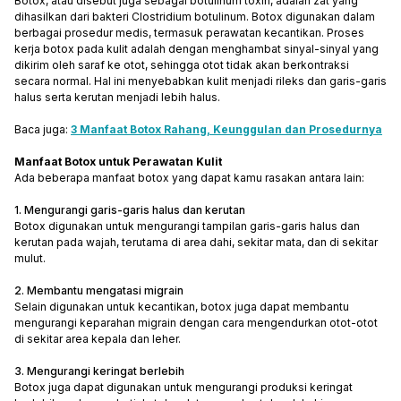
Botox, atau disebut juga sebagai botulinum toxin, adalah zat yang
dihasilkan dari bakteri Clostridium botulinum. Botox digunakan dalam
berbagai prosedur medis, termasuk perawatan kecantikan. Proses
kerja botox pada kulit adalah dengan menghambat sinyal-sinyal yang
dikirim oleh saraf ke otot, sehingga otot tidak akan berkontraksi
secara normal. Hal ini menyebabkan kulit menjadi rileks dan garis-garis
halus serta kerutan menjadi lebih halus.
Baca juga:
3 Manfaat Botox Rahang, Keunggulan dan Prosedurnya
Manfaat Botox untuk Perawatan Kulit
Ada beberapa manfaat botox yang dapat kamu rasakan antara lain:
1. Mengurangi garis-garis halus dan kerutan
Botox digunakan untuk mengurangi tampilan garis-garis halus dan
kerutan pada wajah, terutama di area dahi, sekitar mata, dan di sekitar
mulut.
2. Membantu mengatasi migrain
Selain digunakan untuk kecantikan, botox juga dapat membantu
mengurangi keparahan migrain dengan cara mengendurkan otot-otot
di sekitar area kepala dan leher.
3. Mengurangi keringat berlebih
Botox juga dapat digunakan untuk mengurangi produksi keringat