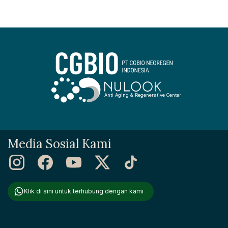
hingga kebiasaan sehari-hari. Sebenarnya, sedikit
ketidaksimetrisan itu wajar dan sering kali tidak terlalu
mencolok. Namun, bagi beberapa orang, perbedaan yang lebih
mencolok dapat membuatnya merasa tidak percaya diri. Jadi,
mari kita telusuri apa saja...
Anti Aging & Regenerative Center
Media Sosial Kami
Klik di sini untuk terhubung dengan kami