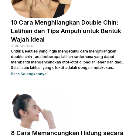
10 Cara Menghilangkan Double Chin:
Latihan dan Tips Ampuh untuk Bentuk
Wajah Ideal
30/05/2024
Untuk Beauties yang ingin mengetahui cara menghilangkan
double chin , ada beberapa latihan sederhana yang dapat
membantu mengencangkan otot-otot di bagian leher dan dagu.
Salah satu latihan yang efektif adalah dengan melakukan
gerakan menutup dan membuka mulut secara berulang. Kamu
Baca Selengkapnya
juga bisa treatment di Nulook untuk hasil yang lebih optimal.
Sebelum melakukan keduanya, penting juga untuk kamu
memahami penyebab terjadinya lemak di leher. Kalau begitu,
simak penjelasan lengkapnya di bawah ini. 5 Penyebab Double
Chin Penyebab...
8 Cara Memancungkan Hidung secara