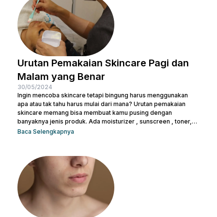
penting supaya kamu terhindar dari jerawat dan kulit tampak
lebih cerah. Apalagi...
Urutan Pemakaian Skincare Pagi dan
Malam yang Benar
30/05/2024
Ingin mencoba skincare tetapi bingung harus menggunakan
apa atau tak tahu harus mulai dari mana? Urutan pemakaian
skincare memang bisa membuat kamu pusing dengan
banyaknya jenis produk. Ada moisturizer , sunscreen , toner,
essence , dan masih banyak lagi. Tak heran juga kalau kamu
Baca Selengkapnya
bertanya-tanya apakah semua produk skincare bisa dipakai
tanpa urutan atau tidak. Pasalnya semua isi produk terlihat
serupa, terlepas dari kemasan di bagian luarnya. Sebelum
salah langkah, Nulook sudah menyiapkan informasi lengkap
mengenai...