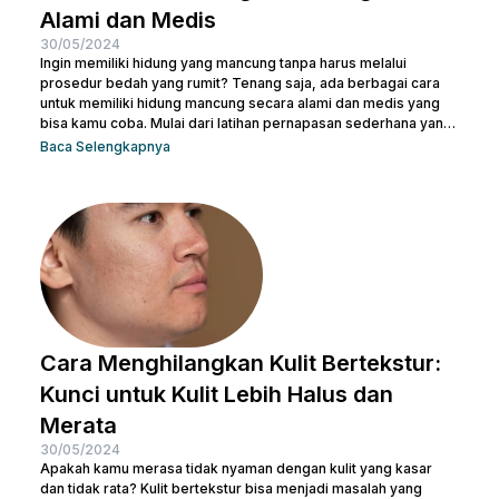
Alami dan Medis
30/05/2024
Ingin memiliki hidung yang mancung tanpa harus melalui
prosedur bedah yang rumit? Tenang saja, ada berbagai cara
untuk memiliki hidung mancung secara alami dan medis yang
bisa kamu coba. Mulai dari latihan pernapasan sederhana yang
bisa dilakukan di rumah hingga prosedur medis yang lebih
Baca Selengkapnya
canggih, pilihan ada di tanganmu. Artikel ini akan membahas
berbagai metode yang efektif untuk membentuk hidung yang
indah dan proporsional. Yuk, temukan cara terbaik yang sesuai
dengan kebutuhanmu dan raih penampilan yang...
Cara Menghilangkan Kulit Bertekstur:
Kunci untuk Kulit Lebih Halus dan
Merata
30/05/2024
Apakah kamu merasa tidak nyaman dengan kulit yang kasar
dan tidak rata? Kulit bertekstur bisa menjadi masalah yang