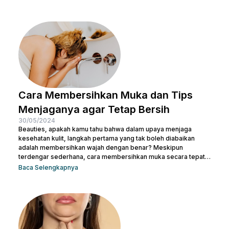
banyak cara meniruskan pipi secara alami yang bisa dicoba.
Sesederhana berolahraga dan mengatur pola makanan,
Beauties bisa mulai mengubah pola hidup yang lebih sehat
untuk menjaga kesehatan sekaligus meniruskan pipi. Tentu
masih ada cara lainnya untuk membuat...
Cara Membersihkan Muka dan Tips
Menjaganya agar Tetap Bersih
30/05/2024
Beauties, apakah kamu tahu bahwa dalam upaya menjaga
kesehatan kulit, langkah pertama yang tak boleh diabaikan
adalah membersihkan wajah dengan benar? Meskipun
terdengar sederhana, cara membersihkan muka secara tepat
memiliki peran krusial dalam menjaga kulit tetap sehat dan
Baca Selengkapnya
bersih. Selain itu, akan membantu mengangkat kotoran dan
sisa-sisa makeup dan membuka pori-pori serta
mempersiapkan kulit untuk penyerapan produk perawatan kulit
selanjutnya. Micellar water adalah pilihan pembersih yang
efektif dan praktis, terutama untuk menghapus makeup dan
kotoran saat...