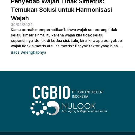
Penyebab Wajah Tidak Simetris:
Temukan Solusi untuk Harmonisasi
Wajah
30/05/2024
Kamu pernah memperhatikan bahwa wajah seseorang tidak
selalu simetris? Ya, itu karena wajah kita tidak selalu
sepenuhnya identik di kedua sisi. Lalu, kira-kira apa penyebab
wajah tidak simetris atau asimetris? Banyak faktor yang bisa
memengaruhi simetri wajah, mulai dari genetika, gaya hidup,
Baca Selengkapnya
hingga kebiasaan sehari-hari. Sebenarnya, sedikit
ketidaksimetrisan itu wajar dan sering kali tidak terlalu
mencolok. Namun, bagi beberapa orang, perbedaan yang lebih
mencolok dapat membuatnya merasa tidak percaya diri. Jadi,
mari kita telusuri apa saja...
Anti Aging & Regenerative Center