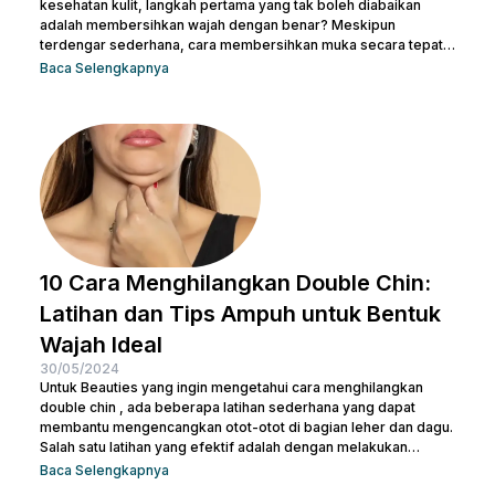
kesehatan kulit, langkah pertama yang tak boleh diabaikan
adalah membersihkan wajah dengan benar? Meskipun
terdengar sederhana, cara membersihkan muka secara tepat
memiliki peran krusial dalam menjaga kulit tetap sehat dan
Baca Selengkapnya
bersih. Selain itu, akan membantu mengangkat kotoran dan
sisa-sisa makeup dan membuka pori-pori serta
mempersiapkan kulit untuk penyerapan produk perawatan kulit
selanjutnya. Micellar water adalah pilihan pembersih yang
efektif dan praktis, terutama untuk menghapus makeup dan
kotoran saat...
10 Cara Menghilangkan Double Chin:
Latihan dan Tips Ampuh untuk Bentuk
Wajah Ideal
30/05/2024
Untuk Beauties yang ingin mengetahui cara menghilangkan
double chin , ada beberapa latihan sederhana yang dapat
membantu mengencangkan otot-otot di bagian leher dan dagu.
Salah satu latihan yang efektif adalah dengan melakukan
gerakan menutup dan membuka mulut secara berulang. Kamu
Baca Selengkapnya
juga bisa treatment di Nulook untuk hasil yang lebih optimal.