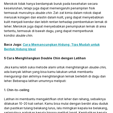
Merokok tidak hanya berdampak buruk pada kesehatan secara
keseluruhan, tetapi juga dapat memengaruhi penampilan fisik
termasuk munculnya
double chin
. Zat-zat kimia dalam rokok dapat
merusak kolagen dan elastin dalam kulit, yang dapat menyebabkan
kulit menjadi kendur dan lebih rentan terhadap pembentukan
lemak di
leher
.
Merokok juga dapat menyebabkan penumpukan lemak di area
tertentu, termasuk di bawah dagu, yang dapat memperburuk
kondisi
double chin.
Baca Juga:
Cara Memancungkan Hidung: Tips Mudah untuk
Bentuk Hidung Ideal
5 Cara Menghilangkan Double Chin dengan Latihan
Jika kamu lebih suka metode alami untuk menghilangkan
double chin
,
ada banyak latihan yang bisa kamu lakukan untuk membantu
mengurangi dan akhirnya menghilangkan lemak berlebih di dagu dan
leher. Beberapa latihan umumnya meliputi:
1. Chin-to-ceiling
Latihan ini membantu mengaktifkan otot leher dan rahang, sebaiknya
dilakukan 10-20 kali sehari. Kamu bisa mulai dengan berdiri atau duduk
dan pastikan tulang belakang lurus, lalu miringkan kepala ke belakang,
selanjutnya arahakan kepala hingga melihat langit. Kembalikan kepala