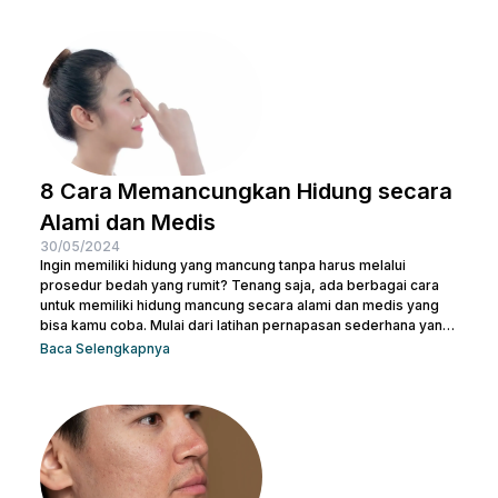
Sebelum melakukan keduanya, penting juga untuk kamu
memahami penyebab terjadinya lemak di leher. Kalau begitu,
simak penjelasan lengkapnya di bawah ini. 5 Penyebab Double
Chin Penyebab...
8 Cara Memancungkan Hidung secara
Alami dan Medis
30/05/2024
Ingin memiliki hidung yang mancung tanpa harus melalui
prosedur bedah yang rumit? Tenang saja, ada berbagai cara
untuk memiliki hidung mancung secara alami dan medis yang
bisa kamu coba. Mulai dari latihan pernapasan sederhana yang
bisa dilakukan di rumah hingga prosedur medis yang lebih
Baca Selengkapnya
canggih, pilihan ada di tanganmu. Artikel ini akan membahas
berbagai metode yang efektif untuk membentuk hidung yang
indah dan proporsional. Yuk, temukan cara terbaik yang sesuai
dengan kebutuhanmu dan raih penampilan yang...