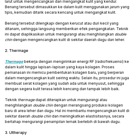
larut untuk mengencangkan dan mengangkat kulit yang kendur.
Benang tersebut dimasukkan ke dalam kulit menggunakan jarum yang
tipis, kemudian ditarik secara kencang untuk mengangkat kulit.
Benang tersebut dilengkapi dengan kerucut atau duri kecil yang
ditanam, sehingga langsung memberikan efek pengangkatan. Teknik
ini dapat diaplikasikan untuk mengurangi atau menghilangkan
double
chin
dengan mengencangkan kulit di sekitar daerah dagu dan leher.
2. Thermage
Thermage
bekerja dengan mengirimkan energi RF (radiofrekuensi) ke
dalam kulit hingga lapisan-lapisan yang kaya kolagen. Proses
pemanasan ini memicu pembentukan kolagen baru, yang berperan
dalam mengencangkan kulit seiring waktu. Selain itu, prosedur ini juga
membuat serat kolagen yang sudah ada untuk menyusut, sehingga
dengan segera kulit terasa lebih kencang dan tampak lebih baik.
Teknik
thermage
dapat diterapkan untuk mengurangi atau
menghilangkan
double chin
dengan merangsang produksi kolagen
baru di area leher dan dagu. Hal ini membantu mengencangkan kulit di
sekitar daerah
double chin
dan meningkatkan elastisitasnya, secara
bertahap mengurangi penampilan lemak berlebih di bawah dagu.
3. Ultherapy