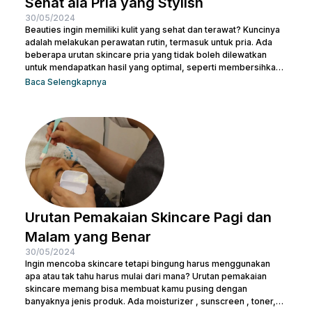
Sehat ala Pria yang Stylish
30/05/2024
Beauties ingin memiliki kulit yang sehat dan terawat? Kuncinya
adalah melakukan perawatan rutin, termasuk untuk pria. Ada
beberapa urutan skincare pria yang tidak boleh dilewatkan
untuk mendapatkan hasil yang optimal, seperti membersihkan
wajah dengan facial wash, menggunakan toner, dan langkah-
Baca Selengkapnya
langkah lainnya. Kamu bisa konsultasi dengan dokter di Nulook
untuk memilih produk perawatan yang cocok dengan jenis
kulitmu. Melakukan perawatan kulit wajah menjadi hal yang
penting supaya kamu terhindar dari jerawat dan kulit tampak
lebih cerah. Apalagi...
Urutan Pemakaian Skincare Pagi dan
Malam yang Benar
30/05/2024
Ingin mencoba skincare tetapi bingung harus menggunakan
apa atau tak tahu harus mulai dari mana? Urutan pemakaian
skincare memang bisa membuat kamu pusing dengan
banyaknya jenis produk. Ada moisturizer , sunscreen , toner,