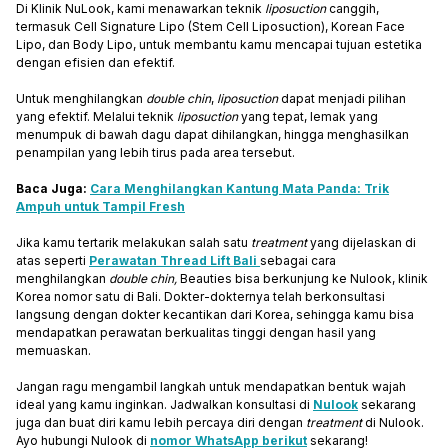
Di Klinik NuLook, kami menawarkan teknik
liposuction
canggih,
termasuk Cell Signature Lipo (Stem Cell Liposuction), Korean Face
Lipo, dan Body Lipo, untuk membantu kamu mencapai tujuan estetika
dengan efisien dan efektif.
Untuk menghilangkan
double chin
,
liposuction
dapat menjadi pilihan
yang efektif. Melalui teknik
liposuction
yang tepat, lemak yang
menumpuk di bawah dagu dapat dihilangkan, hingga menghasilkan
penampilan yang lebih tirus pada area tersebut.
Baca Juga:
Cara Menghilangkan Kantung Mata Panda: Trik
Ampuh untuk Tampil Fresh
Jika kamu tertarik melakukan salah satu
treatment
yang dijelaskan di
atas seperti
Perawatan Thread Lift Bali
sebagai cara
menghilangkan
double chin,
Beauties bisa berkunjung ke Nulook, klinik
Korea nomor satu di Bali. Dokter-dokternya telah berkonsultasi
langsung dengan dokter kecantikan dari Korea, sehingga kamu bisa
mendapatkan perawatan berkualitas tinggi dengan hasil yang
memuaskan.
Jangan ragu mengambil langkah untuk mendapatkan bentuk wajah
ideal yang kamu inginkan. Jadwalkan konsultasi di
Nulook
sekarang
juga dan buat diri kamu lebih percaya diri dengan
treatment
di Nulook.
Ayo hubungi Nulook di
nomor WhatsApp berikut
sekarang!