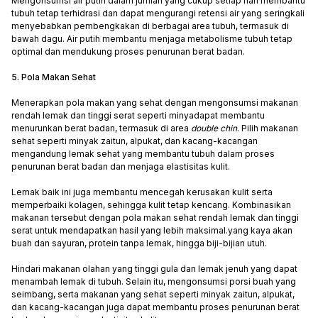
Mengonsumsi air putih dalam jumlah yang cukup setiap hari membantu
tubuh tetap terhidrasi dan dapat mengurangi retensi air yang seringkali
menyebabkan pembengkakan di berbagai area tubuh, termasuk di
bawah dagu. Air putih membantu menjaga metabolisme tubuh tetap
optimal dan mendukung proses penurunan berat badan.
5. Pola Makan Sehat
Menerapkan pola makan yang sehat dengan mengonsumsi makanan
rendah lemak dan tinggi serat seperti minyadapat membantu
menurunkan berat badan, termasuk di area
double chin
. Pilih makanan
sehat seperti minyak zaitun, alpukat, dan kacang-kacangan
mengandung lemak sehat yang membantu tubuh dalam proses
penurunan berat badan dan menjaga elastisitas kulit.
Lemak baik ini juga membantu mencegah kerusakan kulit serta
memperbaiki kolagen, sehingga kulit tetap kencang. Kombinasikan
makanan tersebut dengan pola makan sehat rendah lemak dan tinggi
serat untuk mendapatkan hasil yang lebih maksimal.yang kaya akan
buah dan sayuran, protein tanpa lemak, hingga biji-bijian utuh.
Hindari makanan olahan yang tinggi gula dan lemak jenuh yang dapat
menambah lemak di tubuh. Selain itu, mengonsumsi porsi buah yang
seimbang, serta makanan yang sehat seperti minyak zaitun, alpukat,
dan kacang-kacangan juga dapat membantu proses penurunan berat