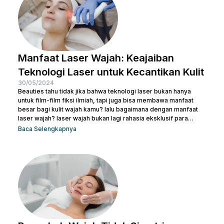
Manfaat Laser Wajah: Keajaiban
Teknologi Laser untuk Kecantikan Kulit
30/05/2024
Beauties tahu tidak jika bahwa teknologi laser bukan hanya
untuk film-film fiksi ilmiah, tapi juga bisa membawa manfaat
besar bagi kulit wajah kamu? lalu bagaimana dengan manfaat
laser wajah? laser wajah bukan lagi rahasia eksklusif para
selebriti atau ahli kecantikan. Ini adalah solusi modern yang
Baca Selengkapnya
semakin populer untuk menangani berbagai masalah kulit,
mulai dari jerawat, bekas luka, hingga tanda-tanda penuaan.
Jadi, jika kamu ingin memperbaiki tekstur kulit, menghilangkan
noda, atau meremajakan kulit tanpa harus melewati prosedur...