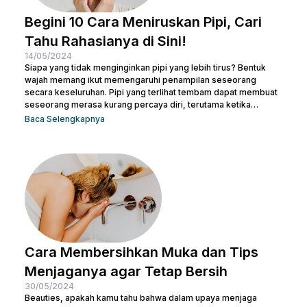
Begini 10 Cara Meniruskan Pipi, Cari
Tahu Rahasianya di Sini!
14/05/2024
Siapa yang tidak menginginkan pipi yang lebih tirus? Bentuk
wajah memang ikut memengaruhi penampilan seseorang
secara keseluruhan. Pipi yang terlihat tembam dapat membuat
seseorang merasa kurang percaya diri, terutama ketika
berfoto atau bertemu orang baru. Namun, jangan khawatir! Ada
Baca Selengkapnya
banyak cara meniruskan pipi secara alami yang bisa dicoba.
Sesederhana berolahraga dan mengatur pola makanan,
Beauties bisa mulai mengubah pola hidup yang lebih sehat
untuk menjaga kesehatan sekaligus meniruskan pipi. Tentu
masih ada cara lainnya untuk membuat...
Cara Membersihkan Muka dan Tips
Menjaganya agar Tetap Bersih
30/05/2024
Beauties, apakah kamu tahu bahwa dalam upaya menjaga