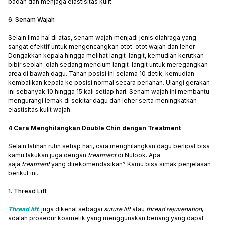
badan dan menjaga elastisitas kulit.
6. Senam Wajah
Selain lima hal di atas, senam wajah menjadi jenis olahraga yang
sangat efektif untuk mengencangkan otot-otot wajah dan leher.
Dongakkan kepala hingga melihat langit-langit, kemudian kerutkan
bibir seolah-olah sedang mencium langit-langit untuk meregangkan
area di bawah dagu. Tahan posisi ini selama 10 detik, kemudian
kembalikan kepala ke posisi normal secara perlahan. Ulangi gerakan
ini sebanyak 10 hingga 15 kali setiap hari. Senam wajah ini membantu
mengurangi lemak di sekitar dagu dan leher serta meningkatkan
elastisitas kulit wajah.
4 Cara Menghilangkan Double Chin dengan Treatment
Selain latihan rutin setiap hari, cara menghilangkan dagu berlipat
bisa
kamu lakukan juga dengan
treatment
di Nulook. Apa
saja
treatment
yang direkomendasikan? Kamu bisa simak penjelasan
berikut ini.
1. Thread Lift
Thread lift
,
juga dikenal sebagai
suture lift
atau
thread rejuvenation
,
adalah prosedur kosmetik yang menggunakan benang yang dapat