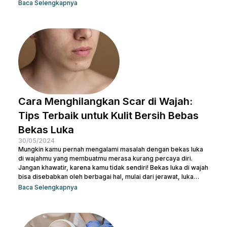
essence , dan masih banyak lagi. Tak heran juga kalau kamu
Baca Selengkapnya
bertanya-tanya apakah semua produk skincare bisa dipakai
tanpa urutan atau tidak. Pasalnya semua isi produk terlihat
serupa, terlepas dari kemasan di bagian luarnya. Sebelum
salah langkah, Nulook sudah menyiapkan informasi lengkap
mengenai...
Cara Menghilangkan Scar di Wajah:
Tips Terbaik untuk Kulit Bersih Bebas
Bekas Luka
30/05/2024
Mungkin kamu pernah mengalami masalah dengan bekas luka
di wajahmu yang membuatmu merasa kurang percaya diri.
Jangan khawatir, karena kamu tidak sendiri! Bekas luka di wajah
bisa disebabkan oleh berbagai hal, mulai dari jerawat, luka
bakar, hingga bekas operasi. Ada banyak cara menghilangkan
Baca Selengkapnya
scar di wajah agar beauties bisa kembali menguasai
kepercayaan diri seperti semula. Artikel ini akan membantu
beauties mengetahui cara terbaik menghilangkan bekas luka
agar kamu bisa kembali memiliki kulit yang mulus dan percaya...