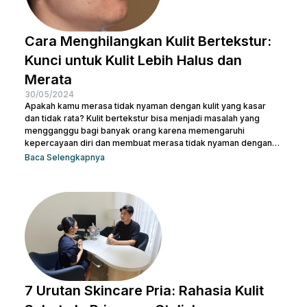
Cara Menghilangkan Kulit Bertekstur:
Kunci untuk Kulit Lebih Halus dan
Merata
30/05/2024
Apakah kamu merasa tidak nyaman dengan kulit yang kasar
dan tidak rata? Kulit bertekstur bisa menjadi masalah yang
mengganggu bagi banyak orang karena memengaruhi
kepercayaan diri dan membuat merasa tidak nyaman dengan
penampilan kulit. Namun, jangan khawatir, ada berbagai cara
Baca Selengkapnya
menghilangkan kulit bertekstur yang efektif dan sekaligus
membuatnya tampak cerah. Dalam artikel ini, Nulook akan
membahas secara mendalam cara menghilangkan kulit
bertekstur dengan langkah-langkah perawatan yang
sederhana namun efektif. Dari penggunaan produk yang sesuai
hingga perawatan...
7 Urutan Skincare Pria: Rahasia Kulit