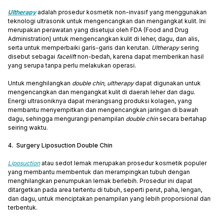
Ultherapy
adalah prosedur kosmetik non-invasif yang menggunakan
teknologi ultrasonik untuk mengencangkan dan mengangkat kulit. Ini
merupakan perawatan yang disetujui oleh FDA (Food and Drug
Administration) untuk mengencangkan kulit di leher, dagu, dan alis,
serta untuk memperbaiki garis-garis dan kerutan.
Ultherapy
sering
disebut sebagai
facelift
non-bedah, karena dapat memberikan hasil
yang serupa tanpa perlu melakukan operasi.
Untuk menghilangkan
double chin,
ultherapy
dapat digunakan untuk
mengencangkan dan mengangkat kulit di daerah leher dan dagu.
Energi ultrasoniknya dapat merangsang produksi kolagen, yang
membantu menyempitkan dan mengencangkan jaringan di bawah
dagu, sehingga mengurangi penampilan
double chin
secara bertahap
seiring waktu.
4. Surgery Liposuction Double Chin
Liposuction
atau sedot lemak merupakan prosedur kosmetik populer
yang membantu membentuk dan merampingkan tubuh dengan
menghilangkan penumpukan lemak berlebih. Prosedur ini dapat
ditargetkan pada area tertentu di tubuh, seperti perut, paha, lengan,
dan dagu, untuk menciptakan penampilan yang lebih proporsional dan
terbentuk.