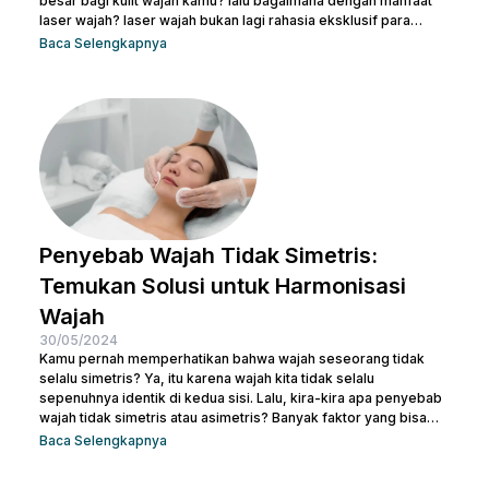
besar bagi kulit wajah kamu? lalu bagaimana dengan manfaat
laser wajah? laser wajah bukan lagi rahasia eksklusif para
selebriti atau ahli kecantikan. Ini adalah solusi modern yang
Baca Selengkapnya
semakin populer untuk menangani berbagai masalah kulit,
mulai dari jerawat, bekas luka, hingga tanda-tanda penuaan.
Jadi, jika kamu ingin memperbaiki tekstur kulit, menghilangkan
noda, atau meremajakan kulit tanpa harus melewati prosedur...
Penyebab Wajah Tidak Simetris:
Temukan Solusi untuk Harmonisasi
Wajah
30/05/2024
Kamu pernah memperhatikan bahwa wajah seseorang tidak
selalu simetris? Ya, itu karena wajah kita tidak selalu
sepenuhnya identik di kedua sisi. Lalu, kira-kira apa penyebab
wajah tidak simetris atau asimetris? Banyak faktor yang bisa
memengaruhi simetri wajah, mulai dari genetika, gaya hidup,
Baca Selengkapnya
hingga kebiasaan sehari-hari. Sebenarnya, sedikit
ketidaksimetrisan itu wajar dan sering kali tidak terlalu