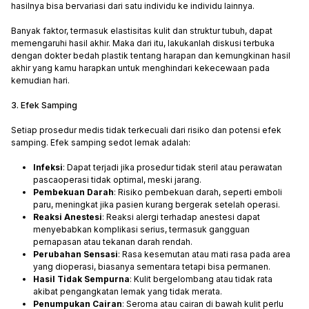
hasilnya bisa bervariasi dari satu individu ke individu lainnya.
Banyak faktor, termasuk elastisitas kulit dan struktur tubuh, dapat
memengaruhi hasil akhir. Maka dari itu, lakukanlah diskusi terbuka
dengan dokter bedah plastik tentang harapan dan kemungkinan hasil
akhir yang kamu harapkan untuk menghindari kekecewaan pada
kemudian hari.
3. Efek Samping
Setiap prosedur medis tidak terkecuali dari risiko dan potensi efek
samping. Efek samping sedot lemak adalah:
Infeksi
: Dapat terjadi jika prosedur tidak steril atau perawatan
pascaoperasi tidak optimal, meski jarang.
Pembekuan Darah
: Risiko pembekuan darah, seperti emboli
paru, meningkat jika pasien kurang bergerak setelah operasi.
Reaksi Anestesi
: Reaksi alergi terhadap anestesi dapat
menyebabkan komplikasi serius, termasuk gangguan
pernapasan atau tekanan darah rendah.
Perubahan Sensasi
: Rasa kesemutan atau mati rasa pada area
yang dioperasi, biasanya sementara tetapi bisa permanen.
Hasil Tidak Sempurna
: Kulit bergelombang atau tidak rata
akibat pengangkatan lemak yang tidak merata.
Penumpukan Cairan
: Seroma atau cairan di bawah kulit perlu