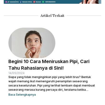
Artikel Terkait
Begini 10 Cara Meniruskan Pipi, Cari
Tahu Rahasianya di Sini!
14/05/2024
Siapa yang tidak menginginkan pipi yang lebih tirus? Bentuk
wajah memang ikut memengaruhi penampilan seseorang
secara keseluruhan. Pipi yang terlihat tembam dapat membuat
seseorang merasa kurang percaya diri, terutama ketika
berfoto atau bertemu orang baru. Namun, jangan khawatir! Ada
Baca Selengkapnya
banyak cara meniruskan pipi secara alami yang bisa dicoba.
Sesederhana berolahraga dan mengatur pola makanan,