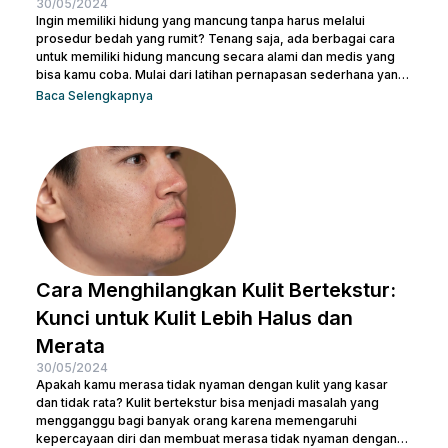
30/05/2024
Ingin memiliki hidung yang mancung tanpa harus melalui
prosedur bedah yang rumit? Tenang saja, ada berbagai cara
untuk memiliki hidung mancung secara alami dan medis yang
bisa kamu coba. Mulai dari latihan pernapasan sederhana yang
bisa dilakukan di rumah hingga prosedur medis yang lebih
Baca Selengkapnya
canggih, pilihan ada di tanganmu. Artikel ini akan membahas
berbagai metode yang efektif untuk membentuk hidung yang
indah dan proporsional. Yuk, temukan cara terbaik yang sesuai
dengan kebutuhanmu dan raih penampilan yang...
Cara Menghilangkan Kulit Bertekstur:
Kunci untuk Kulit Lebih Halus dan
Merata
30/05/2024
Apakah kamu merasa tidak nyaman dengan kulit yang kasar
dan tidak rata? Kulit bertekstur bisa menjadi masalah yang
mengganggu bagi banyak orang karena memengaruhi
kepercayaan diri dan membuat merasa tidak nyaman dengan