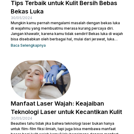
Tips Terbaik untuk Kulit Bersih Bebas
Bekas Luka
30/05/2024
Mungkin kamu pernah mengalami masalah dengan bekas luka
di wajahmu yang membuatmu merasa kurang percaya diri.
Jangan khawatir, karena kamu tidak sendiri! Bekas luka di wajah
bisa disebabkan oleh berbagai hal, mulai dari jerawat, luka
bakar, hingga bekas operasi. Ada banyak cara menghilangkan
Baca Selengkapnya
scar di wajah agar beauties bisa kembali menguasai
kepercayaan diri seperti semula. Artikel ini akan membantu
beauties mengetahui cara terbaik menghilangkan bekas luka
agar kamu bisa kembali memiliki kulit yang mulus dan percaya...
Manfaat Laser Wajah: Keajaiban
Teknologi Laser untuk Kecantikan Kulit
30/05/2024
Beauties tahu tidak jika bahwa teknologi laser bukan hanya
untuk film-film fiksi ilmiah, tapi juga bisa membawa manfaat