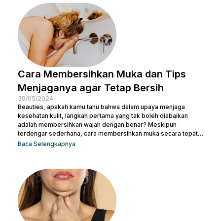
Beauties bisa mulai mengubah pola hidup yang lebih sehat
untuk menjaga kesehatan sekaligus meniruskan pipi. Tentu
masih ada cara lainnya untuk membuat...
Cara Membersihkan Muka dan Tips
Menjaganya agar Tetap Bersih
30/05/2024
Beauties, apakah kamu tahu bahwa dalam upaya menjaga
kesehatan kulit, langkah pertama yang tak boleh diabaikan
adalah membersihkan wajah dengan benar? Meskipun
terdengar sederhana, cara membersihkan muka secara tepat
memiliki peran krusial dalam menjaga kulit tetap sehat dan
Baca Selengkapnya
bersih. Selain itu, akan membantu mengangkat kotoran dan
sisa-sisa makeup dan membuka pori-pori serta
mempersiapkan kulit untuk penyerapan produk perawatan kulit
selanjutnya. Micellar water adalah pilihan pembersih yang
efektif dan praktis, terutama untuk menghapus makeup dan
kotoran saat...