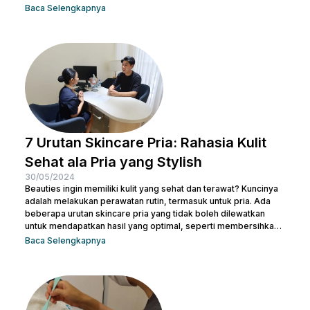
penampilan kulit. Namun, jangan khawatir, ada berbagai cara
Baca Selengkapnya
menghilangkan kulit bertekstur yang efektif dan sekaligus
membuatnya tampak cerah. Dalam artikel ini, Nulook akan
membahas secara mendalam cara menghilangkan kulit
bertekstur dengan langkah-langkah perawatan yang
sederhana namun efektif. Dari penggunaan produk yang sesuai
hingga perawatan...
7 Urutan Skincare Pria: Rahasia Kulit
Sehat ala Pria yang Stylish
30/05/2024
Beauties ingin memiliki kulit yang sehat dan terawat? Kuncinya
adalah melakukan perawatan rutin, termasuk untuk pria. Ada
beberapa urutan skincare pria yang tidak boleh dilewatkan
untuk mendapatkan hasil yang optimal, seperti membersihkan
wajah dengan facial wash, menggunakan toner, dan langkah-
Baca Selengkapnya
langkah lainnya. Kamu bisa konsultasi dengan dokter di Nulook
untuk memilih produk perawatan yang cocok dengan jenis
kulitmu. Melakukan perawatan kulit wajah menjadi hal yang
penting supaya kamu terhindar dari jerawat dan kulit tampak
lebih cerah. Apalagi...