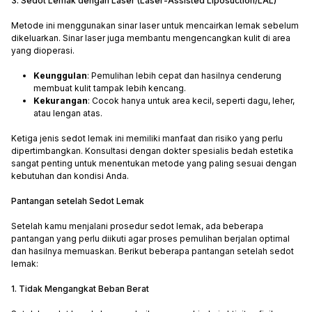
3. Sedot Lemak dengan Laser (Laser-Assisted Liposuction/LAL)
Metode ini menggunakan sinar laser untuk mencairkan lemak sebelum
dikeluarkan. Sinar laser juga membantu mengencangkan kulit di area
yang dioperasi.
Keunggulan
: Pemulihan lebih cepat dan hasilnya cenderung
membuat kulit tampak lebih kencang.
Kekurangan
: Cocok hanya untuk area kecil, seperti dagu, leher,
atau lengan atas.
Ketiga jenis sedot lemak ini memiliki manfaat dan risiko yang perlu
dipertimbangkan. Konsultasi dengan dokter spesialis bedah estetika
sangat penting untuk menentukan metode yang paling sesuai dengan
kebutuhan dan kondisi Anda.
Pantangan setelah Sedot Lemak
Setelah kamu menjalani prosedur sedot lemak, ada beberapa
pantangan yang perlu diikuti agar proses pemulihan berjalan optimal
dan hasilnya memuaskan. Berikut beberapa pantangan setelah sedot
lemak:
1. Tidak Mengangkat Beban Berat