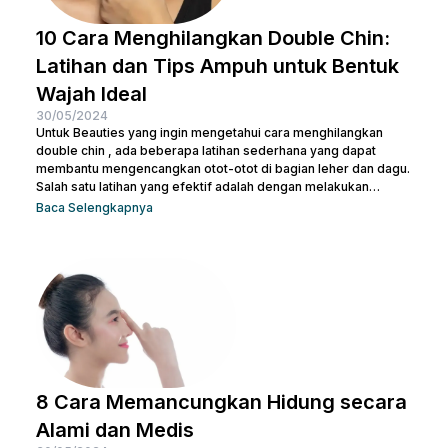
10 Cara Menghilangkan Double Chin:
Latihan dan Tips Ampuh untuk Bentuk
Wajah Ideal
30/05/2024
Untuk Beauties yang ingin mengetahui cara menghilangkan
double chin , ada beberapa latihan sederhana yang dapat
membantu mengencangkan otot-otot di bagian leher dan dagu.
Salah satu latihan yang efektif adalah dengan melakukan
gerakan menutup dan membuka mulut secara berulang. Kamu
Baca Selengkapnya
juga bisa treatment di Nulook untuk hasil yang lebih optimal.
Sebelum melakukan keduanya, penting juga untuk kamu
memahami penyebab terjadinya lemak di leher. Kalau begitu,
simak penjelasan lengkapnya di bawah ini. 5 Penyebab Double
Chin Penyebab...
8 Cara Memancungkan Hidung secara
Alami dan Medis