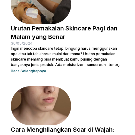
Urutan Pemakaian Skincare Pagi dan
Malam yang Benar
30/05/2024
Ingin mencoba skincare tetapi bingung harus menggunakan
apa atau tak tahu harus mulai dari mana? Urutan pemakaian
skincare memang bisa membuat kamu pusing dengan
banyaknya jenis produk. Ada moisturizer , sunscreen , toner,
essence , dan masih banyak lagi. Tak heran juga kalau kamu
Baca Selengkapnya
bertanya-tanya apakah semua produk skincare bisa dipakai
tanpa urutan atau tidak. Pasalnya semua isi produk terlihat
serupa, terlepas dari kemasan di bagian luarnya. Sebelum
salah langkah, Nulook sudah menyiapkan informasi lengkap
mengenai...
Cara Menghilangkan Scar di Wajah: