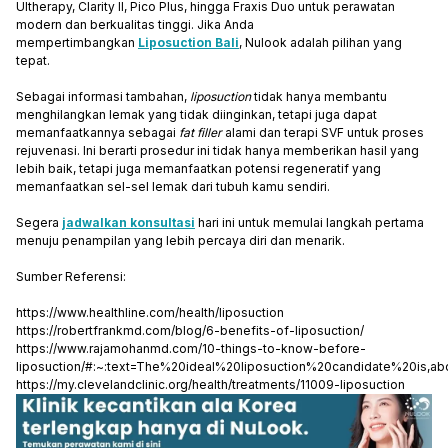
Ultherapy, Clarity II, Pico Plus, hingga Fraxis Duo untuk perawatan
modern dan berkualitas tinggi. Jika Anda
mempertimbangkan
Liposuction Bali
, Nulook adalah pilihan yang
tepat.
Sebagai informasi tambahan,
liposuction
tidak hanya membantu
menghilangkan lemak yang tidak diinginkan, tetapi juga dapat
memanfaatkannya sebagai
fat filler
alami dan terapi SVF untuk proses
rejuvenasi. Ini berarti prosedur ini tidak hanya memberikan hasil yang
lebih baik, tetapi juga memanfaatkan potensi regeneratif yang
memanfaatkan sel-sel lemak dari tubuh kamu sendiri.
Segera
jadwalkan konsultasi
hari ini untuk memulai langkah pertama
menuju penampilan yang lebih percaya diri dan menarik.
Sumber Referensi:
https://www.healthline.com/health/liposuction
https://robertfrankmd.com/blog/6-benefits-of-liposuction/
https://www.rajamohanmd.com/10-things-to-know-before-
liposuction/#:~:text=The%20ideal%20liposuction%20candidate%20is
https://my.clevelandclinic.org/health/treatments/11009-liposuction