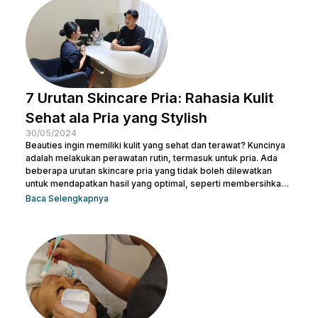
bertekstur dengan langkah-langkah perawatan yang
sederhana namun efektif. Dari penggunaan produk yang sesuai
hingga perawatan...
7 Urutan Skincare Pria: Rahasia Kulit
Sehat ala Pria yang Stylish
30/05/2024
Beauties ingin memiliki kulit yang sehat dan terawat? Kuncinya
adalah melakukan perawatan rutin, termasuk untuk pria. Ada
beberapa urutan skincare pria yang tidak boleh dilewatkan
untuk mendapatkan hasil yang optimal, seperti membersihkan
wajah dengan facial wash, menggunakan toner, dan langkah-
Baca Selengkapnya
langkah lainnya. Kamu bisa konsultasi dengan dokter di Nulook
untuk memilih produk perawatan yang cocok dengan jenis
kulitmu. Melakukan perawatan kulit wajah menjadi hal yang
penting supaya kamu terhindar dari jerawat dan kulit tampak
lebih cerah. Apalagi...