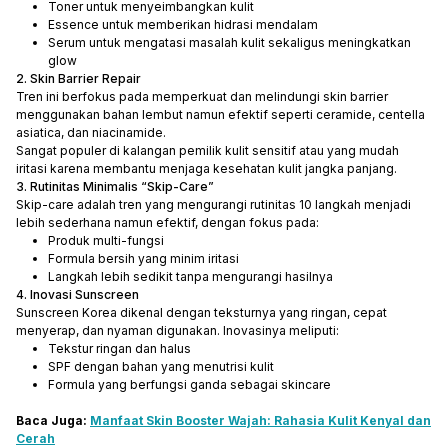
Toner untuk menyeimbangkan kulit
Essence untuk memberikan hidrasi mendalam
Serum untuk mengatasi masalah kulit sekaligus meningkatkan
glow
2. Skin Barrier Repair
Tren ini berfokus pada memperkuat dan melindungi skin barrier
menggunakan bahan lembut namun efektif seperti ceramide, centella
asiatica, dan niacinamide.
Sangat populer di kalangan pemilik kulit sensitif atau yang mudah
iritasi karena membantu menjaga kesehatan kulit jangka panjang.
3. Rutinitas Minimalis “Skip-Care”
Skip-care adalah tren yang mengurangi rutinitas 10 langkah menjadi
lebih sederhana namun efektif, dengan fokus pada:
Produk multi-fungsi
Formula bersih yang minim iritasi
Langkah lebih sedikit tanpa mengurangi hasilnya
4. Inovasi Sunscreen
Sunscreen Korea dikenal dengan teksturnya yang ringan, cepat
menyerap, dan nyaman digunakan. Inovasinya meliputi:
Tekstur ringan dan halus
SPF dengan bahan yang menutrisi kulit
Formula yang berfungsi ganda sebagai skincare
Baca Juga:
Manfaat Skin Booster Wajah: Rahasia Kulit Kenyal dan
Cerah