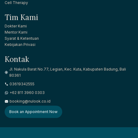
Cell Therapy
Tim Kami
Dokter Kami
Mentor Kami
Syarat & Ketentuan
Kebijakan Privasi
Kontak
Jl. Nakula Barat No.77, Legian, Kec. Kuta, Kabupaten Badung, Bali
80361
03619342555
+62 811 3960 0303
booking@nulook.co.id
Book an Appointment Now