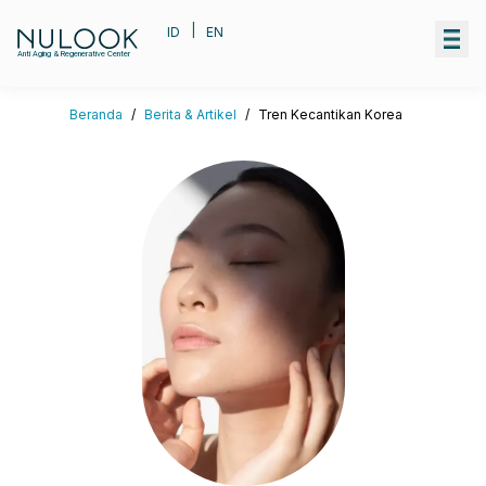
|
ID
EN
Anti Aging & Regenerative Center
Beranda
/
Berita & Artikel
/
Tren Kecantikan Korea