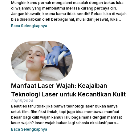
Mungkin kamu pernah mengalami masalah dengan bekas luka
di wajahmu yang membuatmu merasa kurang percaya diri.
Jangan khawatir, karena kamu tidak sendiri! Bekas luka di wajah
bisa disebabkan oleh berbagai hal, mulai dari jerawat, luka
bakar, hingga bekas operasi. Ada banyak cara menghilangkan
Baca Selengkapnya
scar di wajah agar beauties bisa kembali menguasai
kepercayaan diri seperti semula. Artikel ini akan membantu
beauties mengetahui cara terbaik menghilangkan bekas luka
agar kamu bisa kembali memiliki kulit yang mulus dan percaya...
Manfaat Laser Wajah: Keajaiban
Teknologi Laser untuk Kecantikan Kulit
30/05/2024
Beauties tahu tidak jika bahwa teknologi laser bukan hanya
untuk film-film fiksi ilmiah, tapi juga bisa membawa manfaat
besar bagi kulit wajah kamu? lalu bagaimana dengan manfaat
laser wajah? laser wajah bukan lagi rahasia eksklusif para
selebriti atau ahli kecantikan. Ini adalah solusi modern yang
Baca Selengkapnya
semakin populer untuk menangani berbagai masalah kulit,