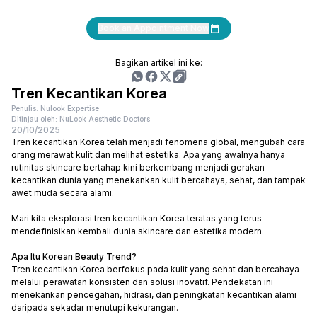
Book an Appointment Now
Bagikan artikel ini ke:
Tren Kecantikan Korea
Penulis: Nulook Expertise
Ditinjau oleh: NuLook Aesthetic Doctors
20/10/2025
Tren kecantikan Korea telah menjadi fenomena global, mengubah cara
orang merawat kulit dan melihat estetika. Apa yang awalnya hanya
rutinitas skincare bertahap kini berkembang menjadi gerakan
kecantikan dunia yang menekankan kulit bercahaya, sehat, dan tampak
awet muda secara alami.
Mari kita eksplorasi tren kecantikan Korea teratas yang terus
mendefinisikan kembali dunia skincare dan estetika modern.
Apa Itu Korean Beauty Trend?
Tren kecantikan Korea berfokus pada kulit yang sehat dan bercahaya
melalui perawatan konsisten dan solusi inovatif. Pendekatan ini
menekankan pencegahan, hidrasi, dan peningkatan kecantikan alami
daripada sekadar menutupi kekurangan.