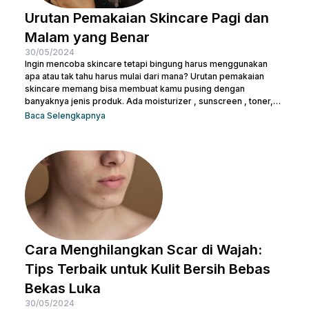
Urutan Pemakaian Skincare Pagi dan
Malam yang Benar
30/05/2024
Ingin mencoba skincare tetapi bingung harus menggunakan
apa atau tak tahu harus mulai dari mana? Urutan pemakaian
skincare memang bisa membuat kamu pusing dengan
banyaknya jenis produk. Ada moisturizer , sunscreen , toner,
essence , dan masih banyak lagi. Tak heran juga kalau kamu
Baca Selengkapnya
bertanya-tanya apakah semua produk skincare bisa dipakai
tanpa urutan atau tidak. Pasalnya semua isi produk terlihat
serupa, terlepas dari kemasan di bagian luarnya. Sebelum
salah langkah, Nulook sudah menyiapkan informasi lengkap
mengenai...
Cara Menghilangkan Scar di Wajah:
Tips Terbaik untuk Kulit Bersih Bebas
Bekas Luka
30/05/2024