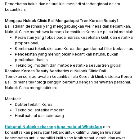
Pendekatan halus dan natural kini menjadi standar global dalam
kecantikan.
Mengapa Nulook Clinic Bali Mengadopsi Tren Korean Beauty?
Bali adalah destinasi yang menggabungkan wellness dan kecantikan.
Nulook Clinic membawa konsep kecantikan Korea ke pulau ini melalui:
Perawatan yang fokus pada hidrasi, kesehatan kulit, dan estetika
proporsional
Kombinasi teknik skincare Korea dengan dermal filler berkualitas
Pendekatan yang menonjolkan kecantikan natural, bukan
perubahan drastis
Teknologi modern dan metode estetika sesuai tren global
Rasakan Korean Beauty Aesthetics di Nulook Clinic Bali
Temukan seni perawatan kecantikan ala Korea di klinik estetika Korea
Bali, di mana teknologi canggih bertemu dengan perawatan personal.
Nulook Clinic menghadirkan:
Manfaat:
Dokter terlatih Korea
Teknologi estetika modern
Hasil natural dan seimbang
Hubungi Nulook sekarang juga melalui WhatsApp
dan
konsultasikan perawatan terbaik untuk kulitmu. Jangan lewatkan
kesempatan untuk memiliki kulit yang lebih sehat, cerah, dan awet