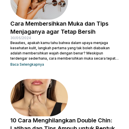
Cara Membersihkan Muka dan Tips
Menjaganya agar Tetap Bersih
30/05/2024
Beauties, apakah kamu tahu bahwa dalam upaya menjaga
kesehatan kulit, langkah pertama yang tak boleh diabaikan
adalah membersihkan wajah dengan benar? Meskipun
terdengar sederhana, cara membersihkan muka secara tepat
memiliki peran krusial dalam menjaga kulit tetap sehat dan
Baca Selengkapnya
bersih. Selain itu, akan membantu mengangkat kotoran dan
sisa-sisa makeup dan membuka pori-pori serta
mempersiapkan kulit untuk penyerapan produk perawatan kulit
selanjutnya. Micellar water adalah pilihan pembersih yang
efektif dan praktis, terutama untuk menghapus makeup dan
kotoran saat...
10 Cara Menghilangkan Double Chin:
Latihan dan Tips Ampuh untuk Bentuk