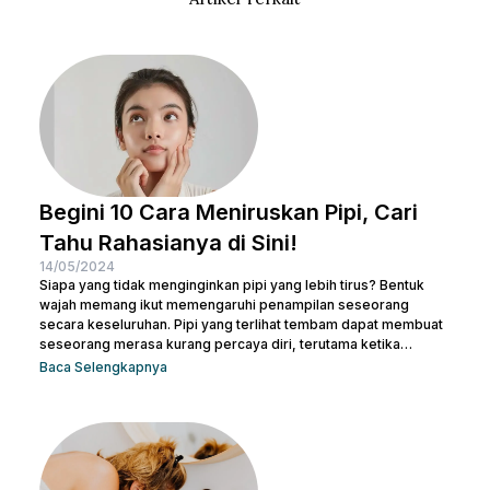
Begini 10 Cara Meniruskan Pipi, Cari
Tahu Rahasianya di Sini!
14/05/2024
Siapa yang tidak menginginkan pipi yang lebih tirus? Bentuk
wajah memang ikut memengaruhi penampilan seseorang
secara keseluruhan. Pipi yang terlihat tembam dapat membuat
seseorang merasa kurang percaya diri, terutama ketika
berfoto atau bertemu orang baru. Namun, jangan khawatir! Ada
Baca Selengkapnya
banyak cara meniruskan pipi secara alami yang bisa dicoba.
Sesederhana berolahraga dan mengatur pola makanan,
Beauties bisa mulai mengubah pola hidup yang lebih sehat
untuk menjaga kesehatan sekaligus meniruskan pipi. Tentu
masih ada cara lainnya untuk membuat...