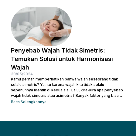
mulai dari jerawat, bekas luka, hingga tanda-tanda penuaan.
Jadi, jika kamu ingin memperbaiki tekstur kulit, menghilangkan
noda, atau meremajakan kulit tanpa harus melewati prosedur...
Penyebab Wajah Tidak Simetris:
Temukan Solusi untuk Harmonisasi
Wajah
30/05/2024
Kamu pernah memperhatikan bahwa wajah seseorang tidak
selalu simetris? Ya, itu karena wajah kita tidak selalu
sepenuhnya identik di kedua sisi. Lalu, kira-kira apa penyebab
wajah tidak simetris atau asimetris? Banyak faktor yang bisa
memengaruhi simetri wajah, mulai dari genetika, gaya hidup,
Baca Selengkapnya
hingga kebiasaan sehari-hari. Sebenarnya, sedikit
ketidaksimetrisan itu wajar dan sering kali tidak terlalu
mencolok. Namun, bagi beberapa orang, perbedaan yang lebih
mencolok dapat membuatnya merasa tidak percaya diri. Jadi,
mari kita telusuri apa saja...