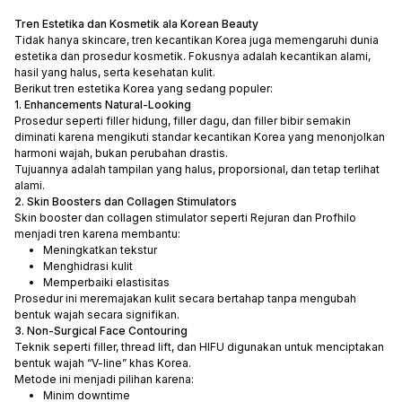
Tren Estetika dan Kosmetik ala Korean Beauty
Tidak hanya skincare, tren kecantikan Korea juga memengaruhi dunia
estetika dan prosedur kosmetik. Fokusnya adalah kecantikan alami,
hasil yang halus, serta kesehatan kulit.
Berikut tren estetika Korea yang sedang populer:
1. Enhancements Natural-Looking
Prosedur seperti filler hidung, filler dagu, dan filler bibir semakin
diminati karena mengikuti standar kecantikan Korea yang menonjolkan
harmoni wajah, bukan perubahan drastis.
Tujuannya adalah tampilan yang halus, proporsional, dan tetap terlihat
alami.
2. Skin Boosters dan Collagen Stimulators
Skin booster dan collagen stimulator seperti Rejuran dan Profhilo
menjadi tren karena membantu:
Meningkatkan tekstur
Menghidrasi kulit
Memperbaiki elastisitas
Prosedur ini meremajakan kulit secara bertahap tanpa mengubah
bentuk wajah secara signifikan.
3. Non-Surgical Face Contouring
Teknik seperti filler, thread lift, dan HIFU digunakan untuk menciptakan
bentuk wajah “V-line” khas Korea.
Metode ini menjadi pilihan karena:
Minim downtime