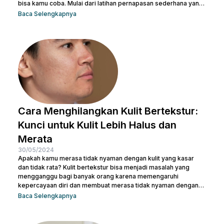
bisa kamu coba. Mulai dari latihan pernapasan sederhana yang
bisa dilakukan di rumah hingga prosedur medis yang lebih
Baca Selengkapnya
canggih, pilihan ada di tanganmu. Artikel ini akan membahas
berbagai metode yang efektif untuk membentuk hidung yang
indah dan proporsional. Yuk, temukan cara terbaik yang sesuai
dengan kebutuhanmu dan raih penampilan yang...
Cara Menghilangkan Kulit Bertekstur:
Kunci untuk Kulit Lebih Halus dan
Merata
30/05/2024
Apakah kamu merasa tidak nyaman dengan kulit yang kasar
dan tidak rata? Kulit bertekstur bisa menjadi masalah yang
mengganggu bagi banyak orang karena memengaruhi
kepercayaan diri dan membuat merasa tidak nyaman dengan
penampilan kulit. Namun, jangan khawatir, ada berbagai cara
Baca Selengkapnya
menghilangkan kulit bertekstur yang efektif dan sekaligus
membuatnya tampak cerah. Dalam artikel ini, Nulook akan
membahas secara mendalam cara menghilangkan kulit