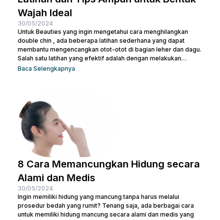
Wajah Ideal
30/05/2024
Untuk Beauties yang ingin mengetahui cara menghilangkan
double chin , ada beberapa latihan sederhana yang dapat
membantu mengencangkan otot-otot di bagian leher dan dagu.
Salah satu latihan yang efektif adalah dengan melakukan
gerakan menutup dan membuka mulut secara berulang. Kamu
Baca Selengkapnya
juga bisa treatment di Nulook untuk hasil yang lebih optimal.
Sebelum melakukan keduanya, penting juga untuk kamu
memahami penyebab terjadinya lemak di leher. Kalau begitu,
simak penjelasan lengkapnya di bawah ini. 5 Penyebab Double
Chin Penyebab...
8 Cara Memancungkan Hidung secara
Alami dan Medis
30/05/2024
Ingin memiliki hidung yang mancung tanpa harus melalui
prosedur bedah yang rumit? Tenang saja, ada berbagai cara
untuk memiliki hidung mancung secara alami dan medis yang