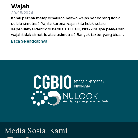
Wajah
30/05/2024
Kamu pernah memperhatikan bahwa wajah seseorang tidak
selalu simetris? Ya, itu karena wajah kita tidak selalu
sepenuhnya identik di kedua sisi. Lalu, kira-kira apa penyebab
wajah tidak simetris atau asimetris? Banyak faktor yang bisa
memengaruhi simetri wajah, mulai dari genetika, gaya hidup,
Baca Selengkapnya
hingga kebiasaan sehari-hari. Sebenarnya, sedikit
ketidaksimetrisan itu wajar dan sering kali tidak terlalu
mencolok. Namun, bagi beberapa orang, perbedaan yang lebih
mencolok dapat membuatnya merasa tidak percaya diri. Jadi,
mari kita telusuri apa saja...
Anti Aging & Regenerative Center
Media Sosial Kami