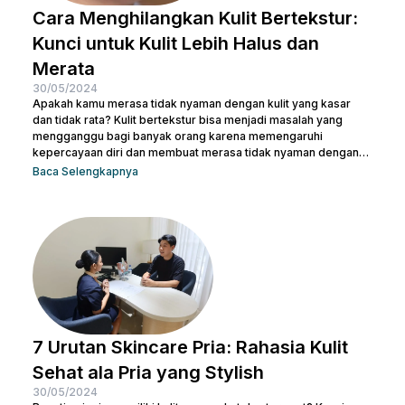
Cara Menghilangkan Kulit Bertekstur:
Kunci untuk Kulit Lebih Halus dan
Merata
30/05/2024
Apakah kamu merasa tidak nyaman dengan kulit yang kasar
dan tidak rata? Kulit bertekstur bisa menjadi masalah yang
mengganggu bagi banyak orang karena memengaruhi
kepercayaan diri dan membuat merasa tidak nyaman dengan
penampilan kulit. Namun, jangan khawatir, ada berbagai cara
Baca Selengkapnya
menghilangkan kulit bertekstur yang efektif dan sekaligus
membuatnya tampak cerah. Dalam artikel ini, Nulook akan
membahas secara mendalam cara menghilangkan kulit
bertekstur dengan langkah-langkah perawatan yang
sederhana namun efektif. Dari penggunaan produk yang sesuai
hingga perawatan...
7 Urutan Skincare Pria: Rahasia Kulit
Sehat ala Pria yang Stylish
30/05/2024