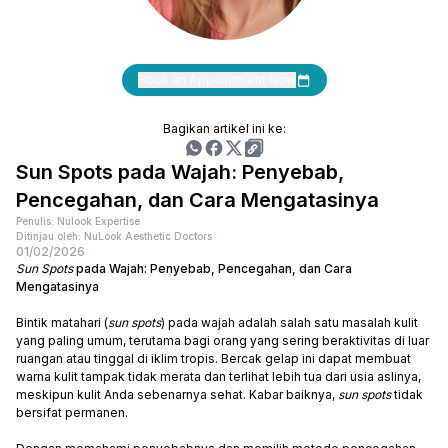
Book an Appointment Now
Bagikan artikel ini ke:
Sun Spots pada Wajah: Penyebab,
Pencegahan, dan Cara Mengatasinya
Penulis: Nulook Expertise
Ditinjau oleh: NuLook Aesthetic Doctors
01/02/2026
Sun Spots
pada Wajah: Penyebab, Pencegahan, dan Cara
Mengatasinya
Bintik matahari (
sun spots
) pada wajah adalah salah satu masalah kulit
yang paling umum, terutama bagi orang yang sering beraktivitas di luar
ruangan atau tinggal di iklim tropis. Bercak gelap ini dapat membuat
warna kulit tampak tidak merata dan terlihat lebih tua dari usia aslinya,
meskipun kulit Anda sebenarnya sehat. Kabar baiknya,
sun spots
tidak
bersifat permanen.