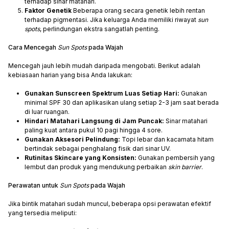
terhadap sinar matahari.
Faktor Genetik
Beberapa orang secara genetik lebih rentan
terhadap pigmentasi. Jika keluarga Anda memiliki riwayat
sun
spots
, perlindungan ekstra sangatlah penting.
Cara Mencegah
Sun Spots
pada Wajah
Mencegah jauh lebih mudah daripada mengobati. Berikut adalah
kebiasaan harian yang bisa Anda lakukan:
Gunakan Sunscreen Spektrum Luas Setiap Hari:
Gunakan
minimal SPF 30 dan aplikasikan ulang setiap 2-3 jam saat berada
di luar ruangan.
Hindari Matahari Langsung di Jam Puncak:
Sinar matahari
paling kuat antara pukul 10 pagi hingga 4 sore.
Gunakan Aksesori Pelindung:
Topi lebar dan kacamata hitam
bertindak sebagai penghalang fisik dari sinar UV.
Rutinitas Skincare yang Konsisten:
Gunakan pembersih yang
lembut dan produk yang mendukung perbaikan
skin barrier
.
Perawatan untuk
Sun Spots
pada Wajah
Jika bintik matahari sudah muncul, beberapa opsi perawatan efektif
yang tersedia meliputi: