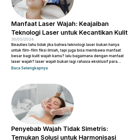
Manfaat Laser Wajah: Keajaiban
Teknologi Laser untuk Kecantikan Kulit
30/05/2024
Beauties tahu tidak jika bahwa teknologi laser bukan hanya
untuk film-film fiksi ilmiah, tapi juga bisa membawa manfaat
besar bagi kulit wajah kamu? lalu bagaimana dengan manfaat
laser wajah? laser wajah bukan lagi rahasia eksklusif para
selebriti atau ahli kecantikan. Ini adalah solusi modern yang
Baca Selengkapnya
semakin populer untuk menangani berbagai masalah kulit,
mulai dari jerawat, bekas luka, hingga tanda-tanda penuaan.
Jadi, jika kamu ingin memperbaiki tekstur kulit, menghilangkan
noda, atau meremajakan kulit tanpa harus melewati prosedur...
Penyebab Wajah Tidak Simetris:
Temukan Solusi untuk Harmonisasi