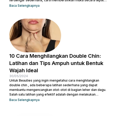
terdengar sederhana, cara membersihkan muka secara tepat
memiliki peran krusial dalam menjaga kulit tetap sehat dan
Baca Selengkapnya
bersih. Selain itu, akan membantu mengangkat kotoran dan
sisa-sisa makeup dan membuka pori-pori serta
mempersiapkan kulit untuk penyerapan produk perawatan kulit
selanjutnya. Micellar water adalah pilihan pembersih yang
efektif dan praktis, terutama untuk menghapus makeup dan
kotoran saat...
10 Cara Menghilangkan Double Chin:
Latihan dan Tips Ampuh untuk Bentuk
Wajah Ideal
30/05/2024
Untuk Beauties yang ingin mengetahui cara menghilangkan
double chin , ada beberapa latihan sederhana yang dapat
membantu mengencangkan otot-otot di bagian leher dan dagu.
Salah satu latihan yang efektif adalah dengan melakukan
gerakan menutup dan membuka mulut secara berulang. Kamu
Baca Selengkapnya
juga bisa treatment di Nulook untuk hasil yang lebih optimal.
Sebelum melakukan keduanya, penting juga untuk kamu
memahami penyebab terjadinya lemak di leher. Kalau begitu,