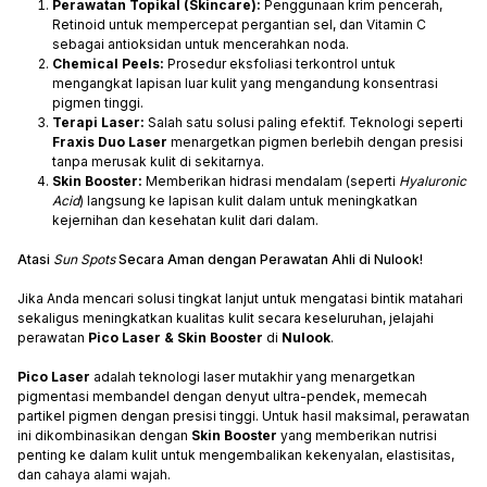
Perawatan Topikal (Skincare):
Penggunaan krim pencerah,
Retinoid untuk mempercepat pergantian sel, dan Vitamin C
sebagai antioksidan untuk mencerahkan noda.
Chemical Peels:
Prosedur eksfoliasi terkontrol untuk
mengangkat lapisan luar kulit yang mengandung konsentrasi
pigmen tinggi.
Terapi Laser:
Salah satu solusi paling efektif. Teknologi seperti
Fraxis Duo Laser
menargetkan pigmen berlebih dengan presisi
tanpa merusak kulit di sekitarnya.
Skin Booster:
Memberikan hidrasi mendalam (seperti
Hyaluronic
Acid
) langsung ke lapisan kulit dalam untuk meningkatkan
kejernihan dan kesehatan kulit dari dalam.
Atasi
Sun Spots
Secara Aman dengan Perawatan Ahli di Nulook!
Jika Anda mencari solusi tingkat lanjut untuk mengatasi bintik matahari
sekaligus meningkatkan kualitas kulit secara keseluruhan, jelajahi
perawatan
Pico Laser & Skin Booster
di
Nulook
.
Pico Laser
adalah teknologi laser mutakhir yang menargetkan
pigmentasi membandel dengan denyut ultra-pendek, memecah
partikel pigmen dengan presisi tinggi. Untuk hasil maksimal, perawatan
ini dikombinasikan dengan
Skin Booster
yang memberikan nutrisi
penting ke dalam kulit untuk mengembalikan kekenyalan, elastisitas,
dan cahaya alami wajah.