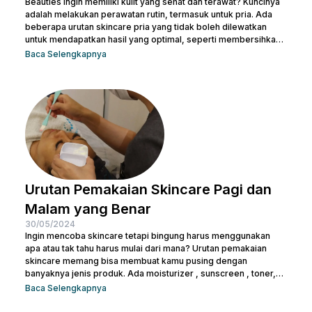
Beauties ingin memiliki kulit yang sehat dan terawat? Kuncinya
adalah melakukan perawatan rutin, termasuk untuk pria. Ada
beberapa urutan skincare pria yang tidak boleh dilewatkan
untuk mendapatkan hasil yang optimal, seperti membersihkan
wajah dengan facial wash, menggunakan toner, dan langkah-
Baca Selengkapnya
langkah lainnya. Kamu bisa konsultasi dengan dokter di Nulook
untuk memilih produk perawatan yang cocok dengan jenis
kulitmu. Melakukan perawatan kulit wajah menjadi hal yang
penting supaya kamu terhindar dari jerawat dan kulit tampak
lebih cerah. Apalagi...
Urutan Pemakaian Skincare Pagi dan
Malam yang Benar
30/05/2024
Ingin mencoba skincare tetapi bingung harus menggunakan
apa atau tak tahu harus mulai dari mana? Urutan pemakaian
skincare memang bisa membuat kamu pusing dengan
banyaknya jenis produk. Ada moisturizer , sunscreen , toner,
essence , dan masih banyak lagi. Tak heran juga kalau kamu
Baca Selengkapnya
bertanya-tanya apakah semua produk skincare bisa dipakai
tanpa urutan atau tidak. Pasalnya semua isi produk terlihat