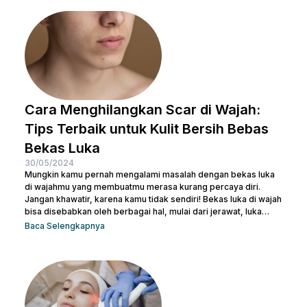
serupa, terlepas dari kemasan di bagian luarnya. Sebelum
salah langkah, Nulook sudah menyiapkan informasi lengkap
mengenai...
Cara Menghilangkan Scar di Wajah:
Tips Terbaik untuk Kulit Bersih Bebas
Bekas Luka
30/05/2024
Mungkin kamu pernah mengalami masalah dengan bekas luka
di wajahmu yang membuatmu merasa kurang percaya diri.
Jangan khawatir, karena kamu tidak sendiri! Bekas luka di wajah
bisa disebabkan oleh berbagai hal, mulai dari jerawat, luka
bakar, hingga bekas operasi. Ada banyak cara menghilangkan
Baca Selengkapnya
scar di wajah agar beauties bisa kembali menguasai
kepercayaan diri seperti semula. Artikel ini akan membantu
beauties mengetahui cara terbaik menghilangkan bekas luka
agar kamu bisa kembali memiliki kulit yang mulus dan percaya...