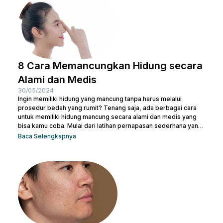
simak penjelasan lengkapnya di bawah ini. 5 Penyebab Double
Chin Penyebab...
8 Cara Memancungkan Hidung secara
Alami dan Medis
30/05/2024
Ingin memiliki hidung yang mancung tanpa harus melalui
prosedur bedah yang rumit? Tenang saja, ada berbagai cara
untuk memiliki hidung mancung secara alami dan medis yang
bisa kamu coba. Mulai dari latihan pernapasan sederhana yang
bisa dilakukan di rumah hingga prosedur medis yang lebih
Baca Selengkapnya
canggih, pilihan ada di tanganmu. Artikel ini akan membahas
berbagai metode yang efektif untuk membentuk hidung yang
indah dan proporsional. Yuk, temukan cara terbaik yang sesuai
dengan kebutuhanmu dan raih penampilan yang...