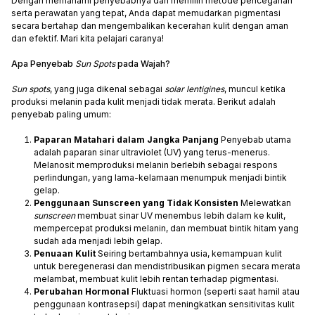
Dengan memahami penyebabnya dan memilih metode pencegahan
serta perawatan yang tepat, Anda dapat memudarkan pigmentasi
secara bertahap dan mengembalikan kecerahan kulit dengan aman
dan efektif. Mari kita pelajari caranya!
Apa Penyebab
Sun Spots
pada Wajah?
Sun spots
, yang juga dikenal sebagai
solar lentigines
, muncul ketika
produksi melanin pada kulit menjadi tidak merata. Berikut adalah
penyebab paling umum:
Paparan Matahari dalam Jangka Panjang
Penyebab utama
adalah paparan sinar ultraviolet (UV) yang terus-menerus.
Melanosit memproduksi melanin berlebih sebagai respons
perlindungan, yang lama-kelamaan menumpuk menjadi bintik
gelap.
Penggunaan Sunscreen yang Tidak Konsisten
Melewatkan
sunscreen
membuat sinar UV menembus lebih dalam ke kulit,
mempercepat produksi melanin, dan membuat bintik hitam yang
sudah ada menjadi lebih gelap.
Penuaan Kulit
Seiring bertambahnya usia, kemampuan kulit
untuk beregenerasi dan mendistribusikan pigmen secara merata
melambat, membuat kulit lebih rentan terhadap pigmentasi.
Perubahan Hormonal
Fluktuasi hormon (seperti saat hamil atau
penggunaan kontrasepsi) dapat meningkatkan sensitivitas kulit