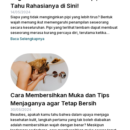
Tahu Rahasianya di Sini!
14/05/2024
Siapa yang tidak menginginkan pipi yang lebih tirus? Bentuk
wajah memang ikut memengaruhi penampilan seseorang
secara keseluruhan. Pipi yang terlihat tembam dapat membuat
seseorang merasa kurang percaya diri, terutama ketika
berfoto atau bertemu orang baru. Namun, jangan khawatir! Ada
Baca Selengkapnya
banyak cara meniruskan pipi secara alami yang bisa dicoba.
Sesederhana berolahraga dan mengatur pola makanan,
Beauties bisa mulai mengubah pola hidup yang lebih sehat
untuk menjaga kesehatan sekaligus meniruskan pipi. Tentu
masih ada cara lainnya untuk membuat...
Cara Membersihkan Muka dan Tips
Menjaganya agar Tetap Bersih
30/05/2024
Beauties, apakah kamu tahu bahwa dalam upaya menjaga
kesehatan kulit, langkah pertama yang tak boleh diabaikan
adalah membersihkan wajah dengan benar? Meskipun